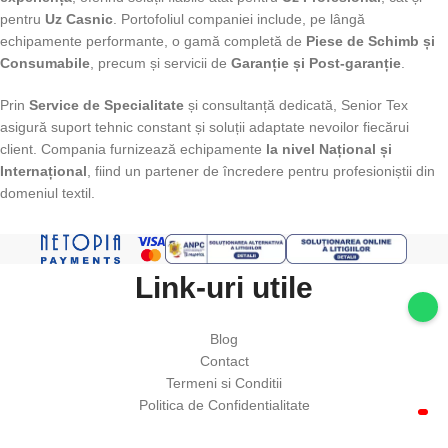
pentru
Uz Casnic
. Portofoliul companiei include, pe lângă
echipamente performante, o gamă completă de
Piese de Schimb și
Consumabile
, precum și servicii de
Garanție și Post-garanție
.
Prin
Service de Specialitate
și consultanță dedicată, Senior Tex
asigură suport tehnic constant și soluții adaptate nevoilor fiecărui
client. Compania furnizează echipamente
la nivel Național și
Internațional
, fiind un partener de încredere pentru profesioniștii din
domeniul textil.
Link-uri utile
Blog
Contact
Termeni si Conditii
Politica de Confidentialitate
Setari GDPR