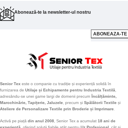
Abonează-te la newsletter-ul nostru
Senior Tex
este o companie cu tradiție și experiență solidă în
furnizarea de
Utilaje și Echipamente pentru Industria Textilă
,
adresându-se unei game largi de domenii precum
Încălțăminte,
Marochinărie, Tapițerie, Jaluzele
, precum și
Spălătorii Textile
și
Ateliere de Personalizare Textile prin Broderie și Imprimare
.
Activă pe piață
din anul 2008
, Senior Tex a acumulat
18 ani de
experiență
, oferind soluții fiabile atât pentru
Uz Profesional
, cât și