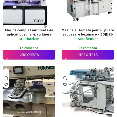
Mașină complet automată de
Masina automata pentru pliere
aplicat buzunare, cu tăiere
si coasere buzunare – ZOJE ZJ-
laser și pliere
USM8013 SET
Stoc furnizor
Stoc furnizor
automată a buzunarelor
La comanda
La comanda
CERE OFERTĂ
CERE OFERTĂ