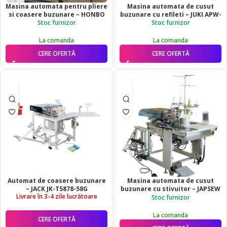
Masina automata pentru pliere
Masina automata de cusut
si coasere buzunare – HONBO
buzunare cu refileti – JUKI APW-
HB-166D
896-S12 / ZL6K
Stoc furnizor
Stoc furnizor
La comanda
La comanda
CERE OFERTĂ
CERE OFERTĂ
Automat de coasere buzunare
Masina automata de cusut
– JACK JK-T5878-58G
buzunare cu stivuitor – JAPSEW
Livrare în 3-4 zile lucrătoare
A-895
Stoc furnizor
La comanda
CERE OFERTĂ