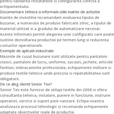
pentru validarea rezultatelor si configurarea corecta a
echipamentului.
Documentare tehnica si informatii utile inainte de achizitie
Inainte de investitie recomandam evaluarea tipului de
buzunar, a numarului de produse fabricate zilnic, a tipului de
material utilizat si a gradului de automatizare necesar.
Aceste informatii permit alegerea unei configuratii care poate
sustine dezvoltarea productiei pe termen lung si reducerea
costurilor operationale.
Exemple de aplicatii industriale
Masinile de cusut buzunare sunt utilizate pentru pantaloni
clasici, pantaloni de lucru, uniforme, sacouri, jachete, articole
fashion, imbracaminte profesionala, echipamente militare si
produse textile tehnice unde precizia si repetabilitatea sunt
obligatorii.
De ce aleg clientii Senior Tex?
Senior Tex este furnizor de utilaje textile din 2008 si ofera
consultanta tehnica, instalare, punere in functiune, instruire
operatori, service si suport post-vanzare. Echipa noastra
analizeaza procesul tehnologic si recomanda echipamente
adaptate obiectivelor reale de productie.