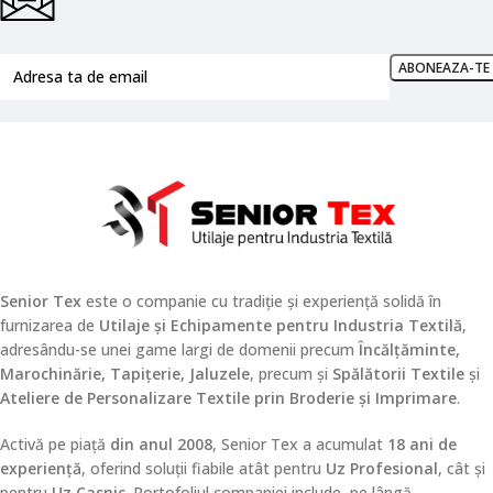
Senior Tex
este o companie cu tradiție și experiență solidă în
furnizarea de
Utilaje și Echipamente pentru Industria Textilă
,
adresându-se unei game largi de domenii precum
Încălțăminte,
Marochinărie, Tapițerie, Jaluzele
, precum și
Spălătorii Textile
și
Ateliere de Personalizare Textile prin Broderie și Imprimare
.
Activă pe piață
din anul 2008
, Senior Tex a acumulat
18 ani de
experiență
, oferind soluții fiabile atât pentru
Uz Profesional
, cât și
pentru
Uz Casnic
. Portofoliul companiei include, pe lângă