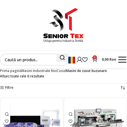
0
0,00
Ron
Prima pagină
Masini Industriale Noi
Cusut
Masini de cusut buzunare
Afișez toate cele 6 rezultate
Filtre