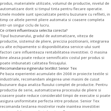
produs, materialele utilizate, volumul de productie, nivelul de
automatizare dorit si timpul tinta pentru fiecare operatie.
Unele modele sunt specializate pentru buzunare cu refileti, in
timp ce altele permit pliere automata si coasere completa
intr-un singur ciclu de lucru.
Ce criterii influenteaza selectia corecta?
Tipul buzunarului, gradul de automatizare, viteza de
productie, sistemul de pliere, precizia pozitionarii, integrarea
cu alte echipamente si disponibilitatea service-ului sunt
factori care influenteaza rentabilitatea investitiei. O masina
bine aleasa poate reduce semnificativ costul per produs si
poate imbunatati calitatea finisajului.
Recomandarea inginerului textilist Senior Tex
Pe baza experientei acumulate din 2008 in proiecte textile si
industriale, recomandam alegerea unei masini de cusut
buzunare dupa analiza fluxului complet de productie. Pentru
productia de serie, automatizarea procesului de pliere si
coasere poate reduce considerabil timpii de executie si poate
asigura uniformitate perfecta intre produse. Senior Tex
recomanda testarea mostrelor reale inaintea investitiei