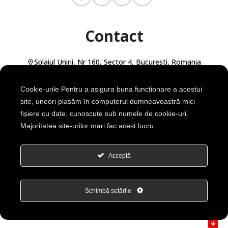
Contact
Splaiul Unirii, Nr 160, Sector 4, Bucuresti, Romania
Telefon: +40 0722 156 550
Email: office@seniortex.ro
Cookie-urile Pentru a asigura buna funcționare a acestui
site, uneori plasăm în computerul dumneavoastră mici
fișiere cu date, cunoscute sub numele de cookie-uri.
Deschide cu Waze
Deschide cu Maps
Majoritatea site-urilor mari fac acest lucru.
SENIOR TEX SRL
Acceptă
Cod Unic de Înregistrare: RO23311243
Nr. Înmatriculare: ROONRC.J40/2804/2008
Schimbă setările
© 2024 SeniorTex. Toate drepturile rezervate.