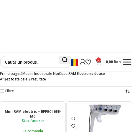
0
0,00
Ron
Prima pagină
Masini Industriale Noi
Cusut
RAM Electronic device
Afișez toate cele 2 rezultate
Filtre
Mini RAM electric – EFFECI 6EE-
MC
Stoc furnizor
La comanda