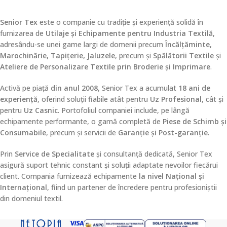
Senior Tex
este o companie cu tradiție și experiență solidă în
furnizarea de
Utilaje și Echipamente pentru Industria Textilă
,
adresându-se unei game largi de domenii precum
Încălțăminte,
Marochinărie, Tapițerie, Jaluzele
, precum și
Spălătorii Textile
și
Ateliere de Personalizare Textile prin Broderie și Imprimare
.
Activă pe piață
din anul 2008
, Senior Tex a acumulat
18 ani de
experiență
, oferind soluții fiabile atât pentru
Uz Profesional
, cât și
pentru
Uz Casnic
. Portofoliul companiei include, pe lângă
echipamente performante, o gamă completă de
Piese de Schimb și
Consumabile
, precum și servicii de
Garanție și Post-garanție
.
Prin
Service de Specialitate
și consultanță dedicată, Senior Tex
asigură suport tehnic constant și soluții adaptate nevoilor fiecărui
client. Compania furnizează echipamente
la nivel Național și
Internațional
, fiind un partener de încredere pentru profesioniștii
din domeniul textil.