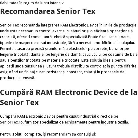
fiabilitatea în regim de lucru intensiv
Recomandarea Senior Tex
Senior Tex recomandă integrarea RAM Electronic Device în liniile de producție
unde este necesar un control exact al cusăturilor și o eficiență operațională
crescută, oferind consultanță tehnică specializată.Poate fi utilizat cu toate
tipurile de mașini de cusut industriale, fără a necesita modificări ale utilajului.
Permite atașarea precisă și uniformă a elasticelor pe corsete, benzilor pe
lenjerie tricotată, dantelei pe lenjerie de damă, cauciucului pe costume de baie
sau a benzilor tricotate pe materiale tricotate. Este soluția ideală pentru
aplicații unde tensiunea și uzura trebuie distribuite controlat în puncte diferite,
asigurând un finisaj curat, rezistent și constant, chiar și în procesele de
producție intensivă.
Cumpără RAM Electronic Device de la
Senior Tex
Cumpără RAM Electronic Device pentru cusut industrial direct de pe
SeniorTex.ro
, furnizor specializat de echipamente pentru industria textilă.
Pentru soluții complete, îți recomandăm să consulți și: