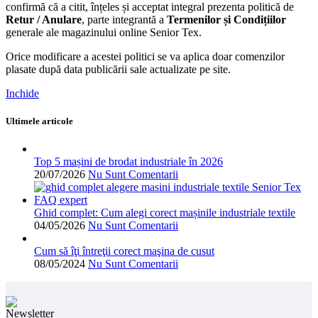
confirmă că a citit, înțeles și acceptat integral prezenta politică de
Retur / Anulare
, parte integrantă a
Termenilor și Condițiilor
generale ale magazinului online Senior Tex.
Orice modificare a acestei politici se va aplica doar comenzilor
plasate după data publicării sale actualizate pe site.
Inchide
Ultimele articole
Top 5 mașini de brodat industriale în 2026
20/07/2026
Nu Sunt Comentarii
Ghid complet: Cum alegi corect mașinile industriale textile
04/05/2026
Nu Sunt Comentarii
Cum să îţi întreţii corect maşina de cusut
08/05/2024
Nu Sunt Comentarii