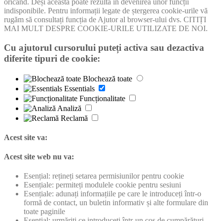
oricând. Deși aceasta poate rezulta în devenirea unor funcții
indisponibile. Pentru informații legate de ștergerea cookie-urile vă
rugăm să consultați funcția de Ajutor al browser-ului dvs. CITIȚI
MAI MULT DESPRE COOKIE-URILE UTILIZATE DE NOI.
Cu ajutorul cursorului puteți activa sau dezactiva
diferite tipuri de cookie:
Blochează toate
Essentials
Funcționalitate
Analiză
Reclamă
Acest site va:
Acest site web nu va:
Esențial: rețineți setarea permisiunilor pentru cookie
Esențiale: permiteți modulele cookie pentru sesiuni
Esențiale: adunați informațiile pe care le introduceți într-o
formă de contact, un buletin informativ și alte formulare din
toate paginile
Esențial: urmăriți ce introduceți într-un coș de cumpărături