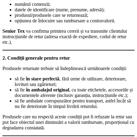
numărul comenzii;
datele de identificare (nume, prenume, adresă);
produsul/produsele care se returnează;
opțiunea de înlocuire sau rambursare a contravalorii.
Senior Tex
va confirma primirea cererii și va transmite clientului
instrucțiunile de retur (adresa exactă de expediere, codul de retur
etc.).
2. Condiții generale pentru retur
Produsele returnate trebuie să îndeplinească următoarele condiții:
să fie
în stare perfectă
, fără urme de utilizare, deteriorare,
lovituri sau zgârieturi;
să fie
în ambalajul original
, cu toate etichetele, accesoriile și
documentele aferente (inclusiv garanția, instrucțiunile etc.);
să fie ambalate corespunzător pentru transport, astfel încât să
nu fie deteriorate în timpul livrării returului.
Produsele care nu respectă aceste condiții pot fi refuzate la retur sau
pot face obiectul unei diminuări a valorii rambursate, proporțional cu
degradarea constatată.