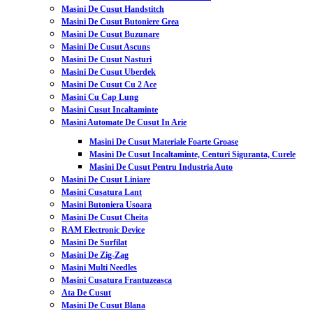
Masini De Cusut Handstitch
Masini De Cusut Butoniere Grea
Masini De Cusut Buzunare
Masini De Cusut Ascuns
Masini De Cusut Nasturi
Masini De Cusut Uberdek
Masini De Cusut Cu 2 Ace
Masini Cu Cap Lung
Masini Cusut Incaltaminte
Masini Automate De Cusut In Arie
Masini De Cusut Materiale Foarte Groase
Masini De Cusut Incaltaminte, Centuri Siguranta, Curele
Masini De Cusut Pentru Industria Auto
Masini De Cusut Liniare
Masini Cusatura Lant
Masini Butoniera Usoara
Masini De Cusut Cheita
RAM Electronic Device
Masini De Surfilat
Masini De Zig-Zag
Masini Multi Needles
Masini Cusatura Frantuzeasca
Ata De Cusut
Masini De Cusut Blana