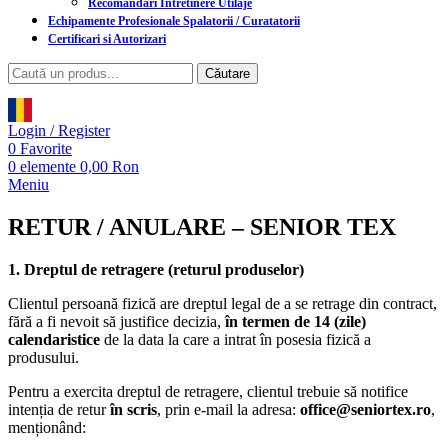
Recomandari Intretinere Utilaje
Echipamente Profesionale Spalatorii / Curatatorii
Certificari si Autorizari
Căutare
Login / Register
0
Favorite
0
elemente
0,00
Ron
Meniu
RETUR / ANULARE – SENIOR TEX
1. Dreptul de retragere (returul produselor)
Clientul persoană fizică are dreptul legal de a se retrage din contract,
fără a fi nevoit să justifice decizia,
în termen de 14 (zile)
calendaristice
de la data la care a intrat în posesia fizică a
produsului.
Pentru a exercita dreptul de retragere, clientul trebuie să notifice
intenția de retur
în scris
, prin e-mail la adresa:
office@seniortex.ro
,
menționând: