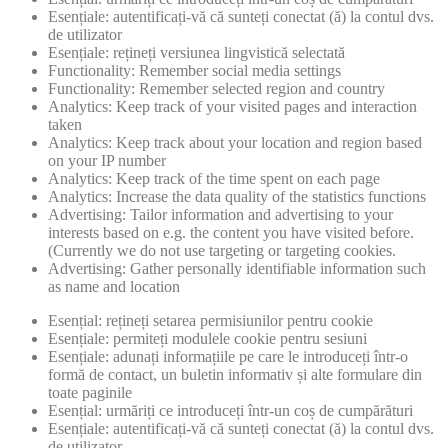
Esențiale: autentificați-vă că sunteți conectat (ă) la contul dvs.
de utilizator
Esențiale: rețineți versiunea lingvistică selectată
Functionality: Remember social media settings
Functionality: Remember selected region and country
Analytics: Keep track of your visited pages and interaction
taken
Analytics: Keep track about your location and region based
on your IP number
Analytics: Keep track of the time spent on each page
Analytics: Increase the data quality of the statistics functions
Advertising: Tailor information and advertising to your
interests based on e.g. the content you have visited before.
(Currently we do not use targeting or targeting cookies.
Advertising: Gather personally identifiable information such
as name and location
Esențial: rețineți setarea permisiunilor pentru cookie
Esențiale: permiteți modulele cookie pentru sesiuni
Esențiale: adunați informațiile pe care le introduceți într-o
formă de contact, un buletin informativ și alte formulare din
toate paginile
Esențial: urmăriți ce introduceți într-un coș de cumpărături
Esențiale: autentificați-vă că sunteți conectat (ă) la contul dvs.
de utilizator