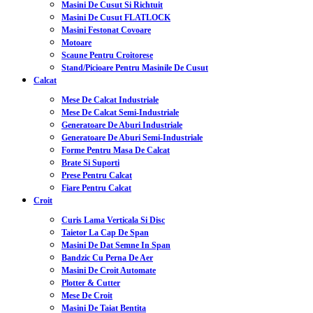
Masini De Cusut Si Richtuit
Masini De Cusut FLATLOCK
Masini Festonat Covoare
Motoare
Scaune Pentru Croitorese
Stand/picioare Pentru Masinile De Cusut
Calcat
Mese De Calcat Industriale
Mese De Calcat Semi-Industriale
Generatoare De Aburi Industriale
Generatoare De Aburi Semi-Industriale
Forme Pentru Masa De Calcat
Brate Si Suporti
Prese Pentru Calcat
Fiare Pentru Calcat
Croit
Curis Lama Verticala Si Disc
Taietor La Cap De Span
Masini De Dat Semne In Span
Bandzic Cu Perna De Aer
Masini De Croit Automate
Plotter & Cutter
Mese De Croit
Masini De Taiat Bentita