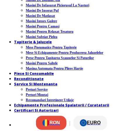
Masini De Bobinat Ata
Masini De Infasurat Piciorusul La Nasturi
Masini De Inserat Puf
Masini De Matlasat
Masini Intors Gulere
Masini Pentru Camasi
Masini Pentru Relaxat Tesatura
Masini Subtiat Pielea
Tapiterie & Jaluzele
Mese Pneumatice Pentru Tapiterie
Mese Si Echipamente Pentru Producerea Jaluzelelor
Prese Pentru Tapitarea Scaunelor Si Paturilor
Masini Pentru Saltele
Masina Automata Pentru Pliere Hartie
Piese Si Consumabile
Reconditionate
Service Si Mentenanta
Preturi Service
Preturi Montaj
Recomandari Intretinere Utilaje
Echipamente Profesionale Spalatorii / Curatatorii
Certificari Si Autorizari
|
RON
EURO