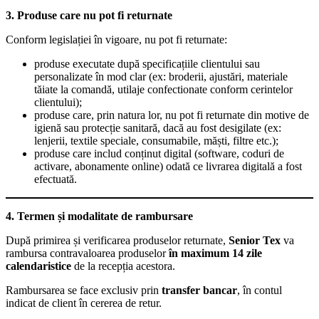
3. Produse care nu pot fi returnate
Conform legislației în vigoare, nu pot fi returnate:
produse executate după specificațiile clientului sau
personalizate în mod clar (ex: broderii, ajustări, materiale
tăiate la comandă, utilaje confectionate conform cerintelor
clientului);
produse care, prin natura lor, nu pot fi returnate din motive de
igienă sau protecție sanitară, dacă au fost desigilate (ex:
lenjerii, textile speciale, consumabile, măști, filtre etc.);
produse care includ conținut digital (software, coduri de
activare, abonamente online) odată ce livrarea digitală a fost
efectuată.
4. Termen și modalitate de rambursare
După primirea și verificarea produselor returnate,
Senior Tex
va
rambursa contravaloarea produselor
în maximum 14 zile
calendaristice
de la recepția acestora.
Rambursarea se face exclusiv prin
transfer bancar
, în contul
indicat de client în cererea de retur.