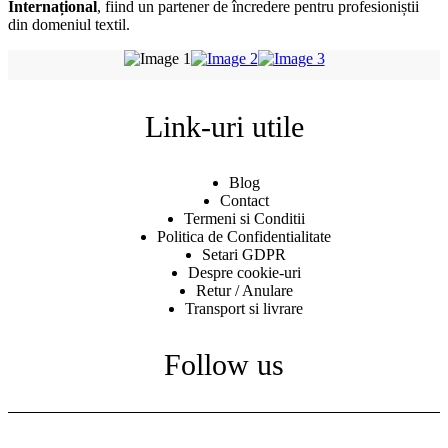
Internațional
, fiind un partener de încredere pentru profesioniștii
din domeniul textil.
Link-uri utile
Blog
Contact
Termeni si Conditii
Politica de Confidentialitate
Setari GDPR
Despre cookie-uri
Retur / Anulare
Transport si livrare
Follow us