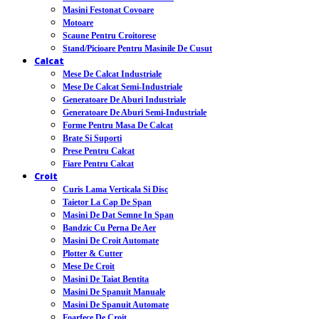
Masini Festonat Covoare
Motoare
Scaune Pentru Croitorese
Stand/picioare Pentru Masinile De Cusut
Calcat
Mese De Calcat Industriale
Mese De Calcat Semi-Industriale
Generatoare De Aburi Industriale
Generatoare De Aburi Semi-Industriale
Forme Pentru Masa De Calcat
Brate Si Suporti
Prese Pentru Calcat
Fiare Pentru Calcat
Croit
Curis Lama Verticala Si Disc
Taietor La Cap De Span
Masini De Dat Semne In Span
Bandzic Cu Perna De Aer
Masini De Croit Automate
Plotter & Cutter
Mese De Croit
Masini De Taiat Bentita
Masini De Spanuit Manuale
Masini De Spanuit Automate
Foarfece De Croit