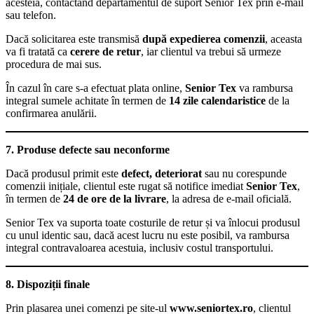
acesteia, contactând departamentul de suport Senior Tex prin e-mail
sau telefon.
Dacă solicitarea este transmisă
după expedierea comenzii
, aceasta
va fi tratată ca
cerere de retur
, iar clientul va trebui să urmeze
procedura de mai sus.
În cazul în care s-a efectuat plata online,
Senior Tex
va rambursa
integral sumele achitate în termen de
14 zile calendaristice
de la
confirmarea anulării.
7. Produse defecte sau neconforme
Dacă produsul primit este
defect, deteriorat
sau nu corespunde
comenzii inițiale, clientul este rugat să notifice imediat
Senior Tex
,
în termen de
24 de ore de la livrare
, la adresa de e-mail oficială.
Senior Tex va suporta toate costurile de retur și va înlocui produsul
cu unul identic sau, dacă acest lucru nu este posibil, va rambursa
integral contravaloarea acestuia, inclusiv costul transportului.
8. Dispoziții finale
Prin plasarea unei comenzi pe site-ul
www.seniortex.ro
, clientul