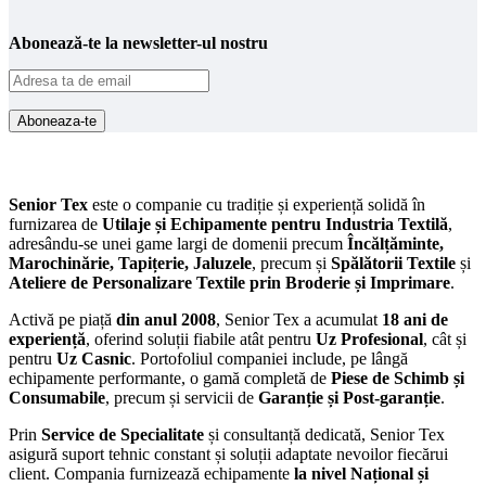
Abonează-te la newsletter-ul nostru
Senior Tex
este o companie cu tradiție și experiență solidă în
furnizarea de
Utilaje și Echipamente pentru Industria Textilă
,
adresându-se unei game largi de domenii precum
Încălțăminte,
Marochinărie, Tapițerie, Jaluzele
, precum și
Spălătorii Textile
și
Ateliere de Personalizare Textile prin Broderie și Imprimare
.
Activă pe piață
din anul 2008
, Senior Tex a acumulat
18 ani de
experiență
, oferind soluții fiabile atât pentru
Uz Profesional
, cât și
pentru
Uz Casnic
. Portofoliul companiei include, pe lângă
echipamente performante, o gamă completă de
Piese de Schimb și
Consumabile
, precum și servicii de
Garanție și Post-garanție
.
Prin
Service de Specialitate
și consultanță dedicată, Senior Tex
asigură suport tehnic constant și soluții adaptate nevoilor fiecărui
client. Compania furnizează echipamente
la nivel Național și