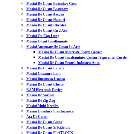
Masini De Cusut Butoniere Grea
Masini De Cusut Buzunare
Masini De Cusut Ascuns
Masini De Cusut Nasturi
Masini De Cusut Uberdek
Masini De Cusut Cu 2 Ace
Masini Cu Cap Lung
Masini Cusut Incaltaminte
Masini Automate De Cusut In Arie
Masini De Cusut Materiale Foarte Groase
Masini De Cusut Incaltaminte, Centuri Siguranta, Curele
Masini De Cusut Pentru Industria Auto
Masini De Cusut Liniare
Masini Cusatura Lant
Masini Butoniera Usoara
Masini De Cusut Cheita
RAM Electronic Device
Masini De Surfilat
Masini De Zig-Zag
Masini Multi Needles
Masini Cusatura Frantuzeasca
Ata De Cusut
Masini De Cusut Blana
Masini De Cusut Si Richtuit
Masini De Cusut FLATLOCK