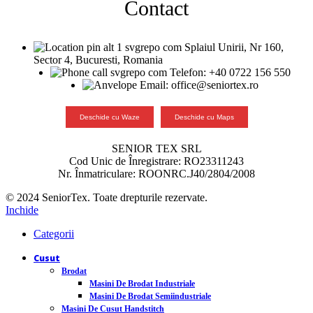
Contact
Splaiul Unirii, Nr 160,
Sector 4, Bucuresti, Romania
Telefon: +40 0722 156 550
Email: office@seniortex.ro
Deschide cu Waze
Deschide cu Maps
SENIOR TEX SRL
Cod Unic de Înregistrare: RO23311243
Nr. Înmatriculare: ROONRC.J40/2804/2008
© 2024 SeniorTex. Toate drepturile rezervate.
Inchide
Categorii
Cusut
Brodat
Masini De Brodat Industriale
Masini De Brodat Semiindustriale
Masini De Cusut Handstitch