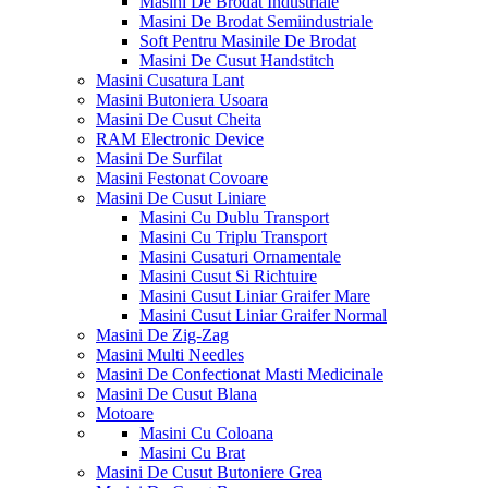
Masini De Brodat Industriale
Masini De Brodat Semiindustriale
Soft Pentru Masinile De Brodat
Masini De Cusut Handstitch
Masini Cusatura Lant
Masini Butoniera Usoara
Masini De Cusut Cheita
RAM Electronic Device
Masini De Surfilat
Masini Festonat Covoare
Masini De Cusut Liniare
Masini Cu Dublu Transport
Masini Cu Triplu Transport
Masini Cusaturi Ornamentale
Masini Cusut Si Richtuire
Masini Cusut Liniar Graifer Mare
Masini Cusut Liniar Graifer Normal
Masini De Zig-Zag
Masini Multi Needles
Masini De Confectionat Masti Medicinale
Masini De Cusut Blana
Motoare
Masini Cu Coloana
Masini Cu Brat
Masini De Cusut Butoniere Grea