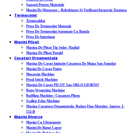
Suporti Pentru Materiale
Masini De Masurare – Rebobinare Si Verificare/inspectie Tesatura
Termocolat
Termosaldat
Prese De Termocolat Manuale
Prese De Termocolat Automate Cu Banda
Prese De Imprimat
Masini Plisat
Masina De Plisat Tip Solat / Radial
Masina De Plisat Paralel
Cusaturi Ornamentale
Masina De Cusut Imitatie Cusatura De Mana Sau Angular
Masini De Cusut Paiete
Mocassin Machine
Peral Stitch Machine
Mașină De Cusut PICOT Sau ORLO GIORNO
Rope Wrapping Machine
Ruffling Machine / Cusatura Pliseu
Scallop Edge Machine
Masina Cusatura Ornamentala, Rulare Fina Margine, Japsew J-
152-B
Masini Diverse
Masini Cu Ultrasunete
Masini De Batut Capse