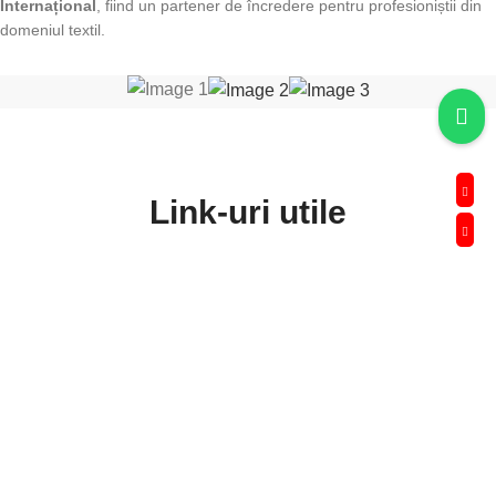
Internațional
, fiind un partener de încredere pentru profesioniștii din
domeniul textil.
Link-uri utile
Blog
Contact
Termeni si Conditii
Politica de Confidentialitate
Setari GDPR
Despre cookie-uri
Retur / Anulare
Transport si livrare