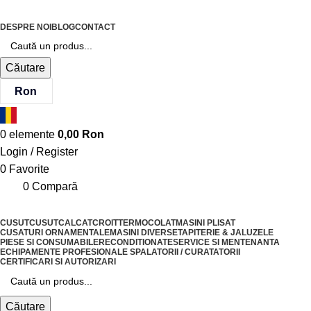
DESPRE NOI
BLOG
CONTACT
Căutare
Ron
0
elemente
0,00
Ron
Login / Register
0
Favorite
0
Compară
CUSUT
CUSUT
CALCAT
CROIT
TERMOCOLAT
MASINI PLISAT
CUSATURI ORNAMENTALE
MASINI DIVERSE
TAPITERIE & JALUZELE
PIESE SI CONSUMABILE
RECONDITIONATE
SERVICE SI MENTENANTA
ECHIPAMENTE PROFESIONALE SPALATORII / CURATATORII
CERTIFICARI SI AUTORIZARI
Căutare