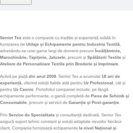
Senior Tex
este o companie cu tradiție și experiență solidă în
furnizarea de
Utilaje și Echipamente pentru Industria Textilă
,
adresându-se unei game largi de domenii precum
Încălțăminte,
Marochinărie, Tapițerie, Jaluzele
, precum și
Spălătorii Textile
și
Ateliere de Personalizare Textile prin Broderie și Imprimare
.
Activă pe piață
din anul 2008
, Senior Tex a acumulat
18 ani de
experiență
, oferind soluții fiabile atât pentru
Uz Profesional
, cât și
pentru
Uz Casnic
. Portofoliul companiei include, pe lângă
echipamente performante, o gamă completă de
Piese de Schimb și
Consumabile
, precum și servicii de
Garanție și Post-garanție
.
Prin
Service de Specialitate
și consultanță dedicată, Senior Tex
asigură suport tehnic constant și soluții adaptate nevoilor fiecărui
client. Compania furnizează echipamente
la nivel Național și