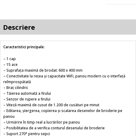
Descriere
Caracteristici principale:
– 1 cap
– 15 ace
– Suprafața maximă de brodat: 600 x 400 mm
– Conectivitate la rețea și capacitate WiFi, panou modern cu o interfață
reîmprospătată
– Braț cilindric
– Tăierea automată a firului
– Senzor de rupere a firului
– Viteză maximă de cusut de 1.200 de cusături pe minut
– Editarea, ștergerea, copierea și scalarea desenelor de broderie pe
panou
– Urmărire în timp real a lucrărilor pe panou
– Posibilitatea de a verifica conturul desenului de broderie
– Suport 270° pentru sepci