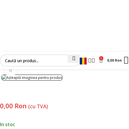
0
0,00
Ron
Prima pagină
Fără categorie
Faceți clic pentru a mări
0,00
Ron
(cu TVA)
In stoc