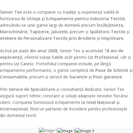
Senior Tex
este o companie cu tradiție și experiență solidă în
furnizarea de
Utilaje și Echipamente pentru Industria Textilă
,
adresându-se unei game largi de domenii precum
Încălțăminte,
Marochinărie, Tapițerie, Jaluzele
, precum și
Spălătorii Textile
și
Ateliere de Personalizare Textile prin Broderie și Imprimare
.
Activă pe piață
din anul 2008
, Senior Tex a acumulat
18 ani de
experiență
, oferind soluții fiabile atât pentru
Uz Profesional
, cât și
pentru
Uz Casnic
. Portofoliul companiei include, pe lângă
echipamente performante, o gamă completă de
Piese de Schimb și
Consumabile
, precum și servicii de
Garanție și Post-garanție
.
Prin
Service de Specialitate
și consultanță dedicată, Senior Tex
asigură suport tehnic constant și soluții adaptate nevoilor fiecărui
client. Compania furnizează echipamente
la nivel Național și
Internațional
, fiind un partener de încredere pentru profesioniștii
din domeniul textil.