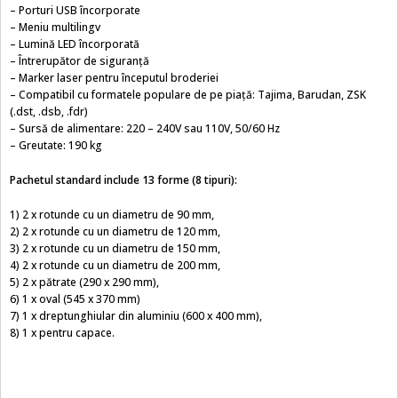
– Porturi USB încorporate
– Meniu multilingv
– Lumină LED încorporată
– Întrerupător de siguranță
– Marker laser pentru începutul broderiei
– Compatibil cu formatele populare de pe piață: Tajima, Barudan, ZSK
(.dst, .dsb, .fdr)
– Sursă de alimentare: 220 – 240V sau 110V, 50/60 Hz
– Greutate: 190 kg
Pachetul standard include 13 forme (8 tipuri):
1) 2 x rotunde cu un diametru de 90 mm,
2) 2 x rotunde cu un diametru de 120 mm,
3) 2 x rotunde cu un diametru de 150 mm,
4) 2 x rotunde cu un diametru de 200 mm,
5) 2 x pătrate (290 x 290 mm),
6) 1 x oval (545 x 370 mm)
7) 1 x dreptunghiular din aluminiu (600 x 400 mm),
8) 1 x pentru capace.