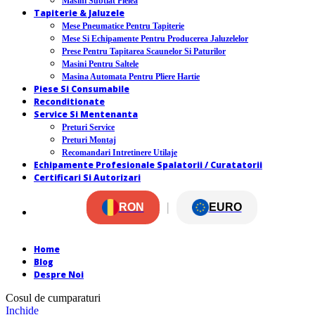
Masini Subtiat Pielea
Tapiterie & Jaluzele
Mese Pneumatice Pentru Tapiterie
Mese Si Echipamente Pentru Producerea Jaluzelelor
Prese Pentru Tapitarea Scaunelor Si Paturilor
Masini Pentru Saltele
Masina Automata Pentru Pliere Hartie
Piese Si Consumabile
Reconditionate
Service Si Mentenanta
Preturi Service
Preturi Montaj
Recomandari Intretinere Utilaje
Echipamente Profesionale Spalatorii / Curatatorii
Certificari Si Autorizari
|
RON
EURO
Home
Blog
Despre Noi
Cosul de cumparaturi
Inchide