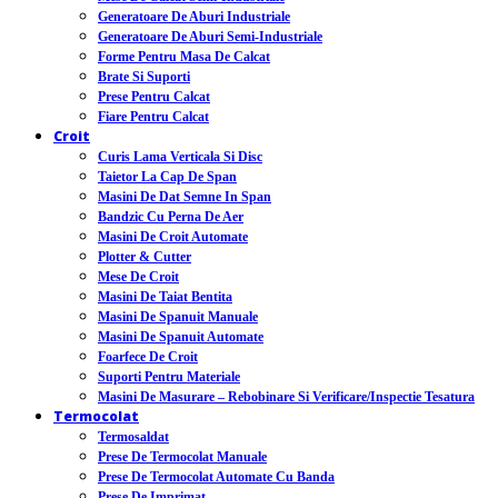
Generatoare De Aburi Industriale
Generatoare De Aburi Semi-Industriale
Forme Pentru Masa De Calcat
Brate Si Suporti
Prese Pentru Calcat
Fiare Pentru Calcat
Croit
Curis Lama Verticala Si Disc
Taietor La Cap De Span
Masini De Dat Semne In Span
Bandzic Cu Perna De Aer
Masini De Croit Automate
Plotter & Cutter
Mese De Croit
Masini De Taiat Bentita
Masini De Spanuit Manuale
Masini De Spanuit Automate
Foarfece De Croit
Suporti Pentru Materiale
Masini De Masurare – Rebobinare Si Verificare/inspectie Tesatura
Termocolat
Termosaldat
Prese De Termocolat Manuale
Prese De Termocolat Automate Cu Banda
Prese De Imprimat