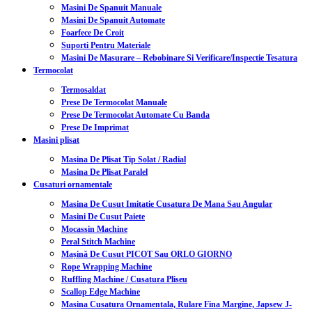
Masini De Spanuit Manuale
Masini De Spanuit Automate
Foarfece De Croit
Suporti Pentru Materiale
Masini De Masurare – Rebobinare Si Verificare/inspectie Tesatura
Termocolat
Termosaldat
Prese De Termocolat Manuale
Prese De Termocolat Automate Cu Banda
Prese De Imprimat
Masini plisat
Masina De Plisat Tip Solat / Radial
Masina De Plisat Paralel
Cusaturi ornamentale
Masina De Cusut Imitatie Cusatura De Mana Sau Angular
Masini De Cusut Paiete
Mocassin Machine
Peral Stitch Machine
Mașină De Cusut PICOT Sau ORLO GIORNO
Rope Wrapping Machine
Ruffling Machine / Cusatura Pliseu
Scallop Edge Machine
Masina Cusatura Ornamentala, Rulare Fina Margine, Japsew J-