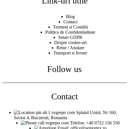
Link-uri utile
Blog
Contact
Termeni si Conditii
Politica de Confidentialitate
Setari GDPR
Despre cookie-uri
Retur / Anulare
Transport si livrare
Follow us
Contact
Splaiul Unirii, Nr 160,
Sector 4, Bucuresti, Romania
Telefon: +40 0722 156 550
Email: office@seniortex.ro