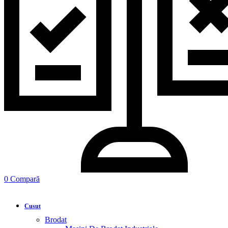
0
Compară
Cusut
Brodat