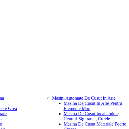
na
Masini Automate De Cusut In Arie
Masina De Cusut In Arie Pentru
iere Grea
Elemente Mari
nare
Masina De Cusut Incaltaminte,
ns
Centuri Siguranta, Curele
ri
Masina De Cusut Materiale Foarte