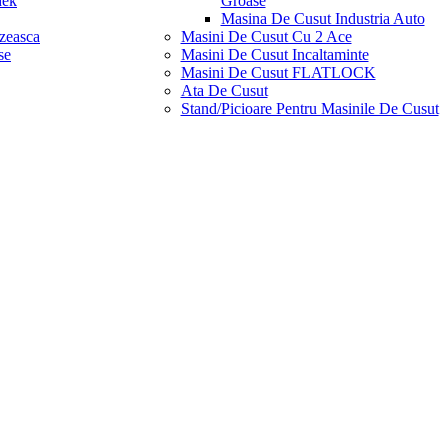
dek
Groase
Masina De Cusut Industria Auto
zeasca
Masini De Cusut Cu 2 Ace
se
Masini De Cusut Incaltaminte
Masini De Cusut FLATLOCK
Ata De Cusut
Stand/picioare Pentru Masinile De Cusut