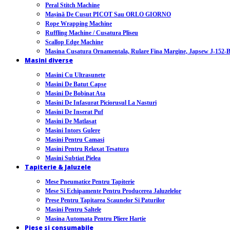
Peral Stitch Machine
Mașină De Cusut PICOT Sau ORLO GIORNO
Rope Wrapping Machine
Ruffling Machine / Cusatura Pliseu
Scallop Edge Machine
Masina Cusatura Ornamentala, Rulare Fina Margine, Japsew J-152-
Masini diverse
Masini Cu Ultrasunete
Masini De Batut Capse
Masini De Bobinat Ata
Masini De Infasurat Piciorusul La Nasturi
Masini De Inserat Puf
Masini De Matlasat
Masini Intors Gulere
Masini Pentru Camasi
Masini Pentru Relaxat Tesatura
Masini Subtiat Pielea
Tapiterie & Jaluzele
Mese Pneumatice Pentru Tapiterie
Mese Si Echipamente Pentru Producerea Jaluzelelor
Prese Pentru Tapitarea Scaunelor Si Paturilor
Masini Pentru Saltele
Masina Automata Pentru Pliere Hartie
Piese si consumabile