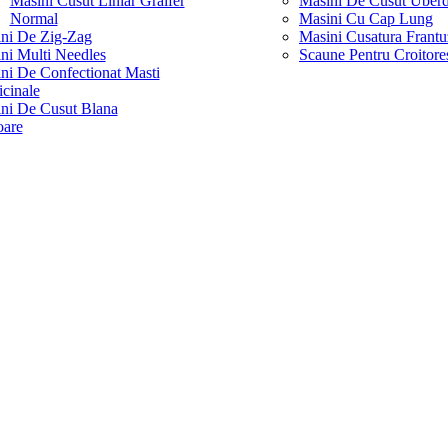
Masini Cusut Liniar Graifer
Masini De Cusut Uber
Normal
Masini Cu Cap Lung
ni De Zig-Zag
Masini Cusatura Frantu
ni Multi Needles
Scaune Pentru Croitore
ni De Confectionat Masti
cinale
ni De Cusut Blana
are