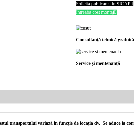
Solicita publicarea in SICAP
Intreaba cost montaj
Consultanţă tehnică gratuită
Service și mentenanță
 Costul transportului variază in funcție de locația dv. Se aduce la