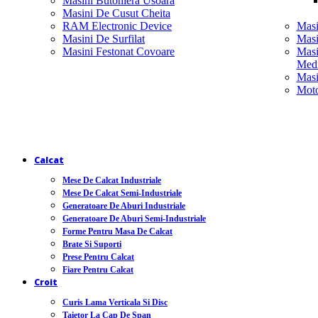
Masini Butoniera Usoara
Masini De Cusut Cheita
RAM Electronic Device
Masi
Masini De Surfilat
Masi
Masini Festonat Covoare
Masi
Medi
Masi
Moto
Calcat
Mese De Calcat Industriale
Mese De Calcat Semi-Industriale
Generatoare De Aburi Industriale
Generatoare De Aburi Semi-Industriale
Forme Pentru Masa De Calcat
Brate Si Suporti
Prese Pentru Calcat
Fiare Pentru Calcat
Croit
Curis Lama Verticala Si Disc
Taietor La Cap De Span