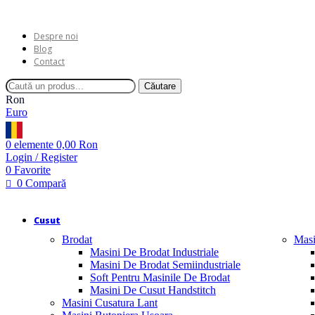
Despre noi
Blog
Contact
Căutare
Ron
Euro
0
elemente
0,00
Ron
Login / Register
0
Favorite
0
Compară
Cusut
Brodat
Masi
Masini De Brodat Industriale
Masini De Brodat Semiindustriale
Soft Pentru Masinile De Brodat
Masini De Cusut Handstitch
Masini Cusatura Lant