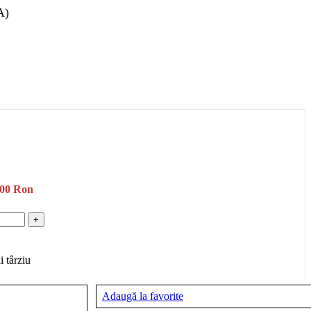
A)
,00
Ron
 târziu
Adaugă la favorite