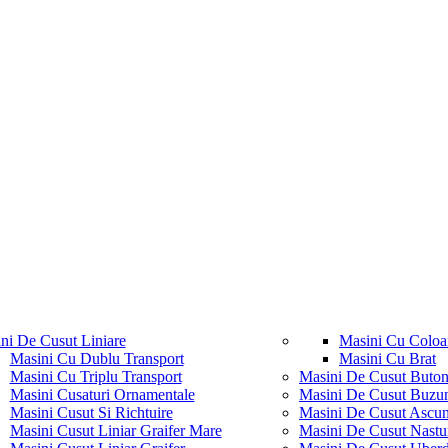
ni De Cusut Liniare
Masini Cu Coloa
Masini Cu Dublu Transport
Masini Cu Brat
Masini Cu Triplu Transport
Masini De Cusut Buton
Masini Cusaturi Ornamentale
Masini De Cusut Buzu
Masini Cusut Si Richtuire
Masini De Cusut Ascu
Masini Cusut Liniar Graifer Mare
Masini De Cusut Nastu