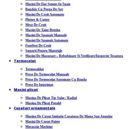
Masini De Dat Semne In Span
Bandzic Cu Perna De Aer
Masini De Croit Automate
Plotter & Cutter
Mese De Croit
Masini De Taiat Bentita
Masini De Spanuit Manuale
Masini De Spanuit Automate
Foarfece De Croit
Suporti Pentru Materiale
Masini De Masurare – Rebobinare Si Verificare/inspectie Tesatura
Termocolat
Termosaldat
Prese De Termocolat Manuale
Prese De Termocolat Automate Cu Banda
Prese De Imprimat
Masini plisat
Masina De Plisat Tip Solat / Radial
Masina De Plisat Paralel
Cusaturi ornamentale
Masina De Cusut Imitatie Cusatura De Mana Sau Angular
Masini De Cusut Paiete
Mocassin Machine