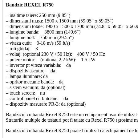
Bandzic REXEL R750
– inaltime taiere: 250 mm (9.85″)
– dimensiuni masa: 1500 x 1500 mm (59.05″ x 59.05″)
– dimensiuni totale: 1900 x 1500 x 1700 mm (74.8″ x 59.05″ x 66.
– lungime banda: 3800 mm (149.6″)
– lungime brat: 750 mm (29.55″)
– viteza cutit: 0-18 m/s (59 ft/s)
– roti ghidaj: 3
– voltaj: (optional 230 V / 50 Hz): 400 V / 50 Hz
– putere motor: (optional 2,2 kW): 1.5 kW
– invertor pt viteza variabila: da
– dispozitiv ascutire: da
– lampa iluminare: da
– opritor mecanic banda: da
– sistem vacuum: da (optional)
– touch screen: nu
– control panel cu butoane: da
– dispozitiv masurare PR-3: da (optional)
Bandzicul cu bandă Rexel R750 este un echipament usor de utilizat si
Straturile multiple de tesaturi pot fi taiate cu Rexel R750 (grosime
Bandzicul cu banda Rexel R750
poate fi utilizat ca echipament de