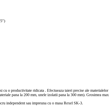
95″)
 cu o productivitate ridicata .
Efectueaza taieri precise ale materialelor t
 materiale pana la 200 mm, unele izolatii pana la 300 mm).
Grosimea maxim
 lucru independent sau impreuna cu o masa Rexel SK-3.