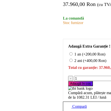
37.960,00
Ron
(cu TV
La comandă
Stoc furnizor
Adaugă Extra Garanție !
1 an (+
200,00
Ron
)
2 ani (+
400,00
Ron
)
Total cu garanție:
37.960
Cantitate
Bandzic
Adaugă în coș
REXEL
R750
Cumpără acum, plătește mai
de la 1082.31 LEI / lună
Compară