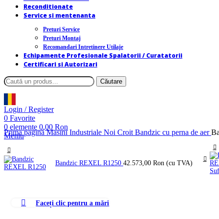
Reconditionate
Service si mentenanta
Preturi Service
Preturi Montaj
Recomandari Intretinere Utilaje
Echipamente Profesionale Spalatorii / Curatatorii
Certificari si Autorizari
Căutare
Login / Register
0
Favorite
0
elemente
0,00
Ron
Prima pagină
Masini Industriale Noi
Croit
Bandzic cu perna de aer
B
Meniu
Bandzic REXEL R1250
42.573,00
Ron
(cu TVA)
Faceți clic pentru a mări