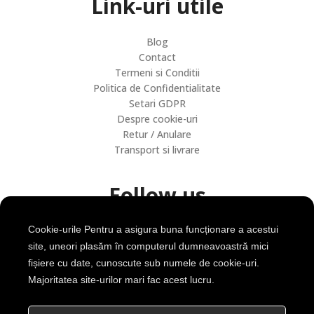
Link-uri utile
Blog
Contact
Termeni si Conditii
Politica de Confidentialitate
Setari GDPR
Despre cookie-uri
Retur / Anulare
Transport si livrare
Follow us
Cookie-urile Pentru a asigura buna funcționare a acestui
site, uneori plasăm în computerul dumneavoastră mici
fișiere cu date, cunoscute sub numele de cookie-uri.
Majoritatea site-urilor mari fac acest lucru.
Contact