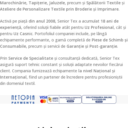
Marochinărie, Tapițerie, Jaluzele
, precum și
Spălătorii Textile
și
Ateliere de Personalizare Textile prin Broderie și Imprimare
.
Activă pe piață
din anul 2008
, Senior Tex a acumulat
18 ani de
experiență
, oferind soluții fiabile atât pentru
Uz Profesional
, cât și
pentru
Uz Casnic
. Portofoliul companiei include, pe lângă
echipamente performante, o gamă completă de
Piese de Schimb și
Consumabile
, precum și servicii de
Garanție și Post-garanție
.
Prin
Service de Specialitate
și consultanță dedicată, Senior Tex
asigură suport tehnic constant și soluții adaptate nevoilor fiecărui
client. Compania furnizează echipamente
la nivel Național și
Internațional
, fiind un partener de încredere pentru profesioniștii
din domeniul textil.