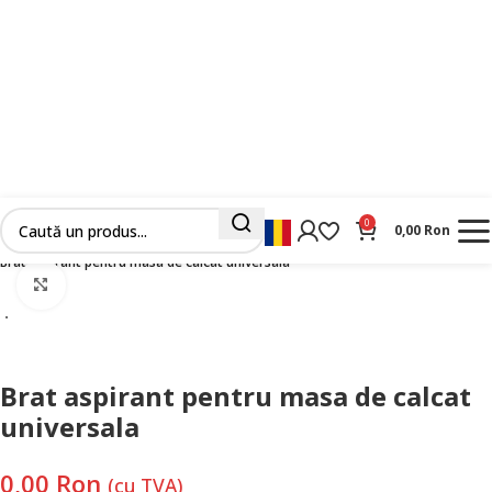
0
0,00
Ron
Prima pagină
Masini Industriale Noi
Calcat
Brate si suporti
Brat aspirant pentru masa de calcat universala
Faceți clic pentru a mări
Brat aspirant pentru masa de calcat
universala
0,00
Ron
(cu TVA)