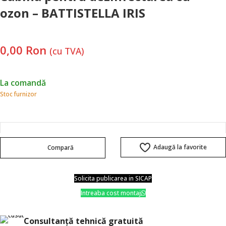
ozon – BATTISTELLA IRIS
0,00
Ron
(cu TVA)
La comandă
Stoc furnizor
Adaugă la favorite
Compară
Solicita publicarea in SICAP
Intreaba cost montaj
Consultanţă tehnică gratuită