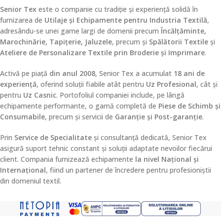
Senior Tex
este o companie cu tradiție și experiență solidă în
furnizarea de
Utilaje și Echipamente pentru Industria Textilă
,
adresându-se unei game largi de domenii precum
Încălțăminte,
Marochinărie, Tapițerie, Jaluzele
, precum și
Spălătorii Textile
și
Ateliere de Personalizare Textile prin Broderie și Imprimare
.
Activă pe piață
din anul 2008
, Senior Tex a acumulat
18 ani de
experiență
, oferind soluții fiabile atât pentru
Uz Profesional
, cât și
pentru
Uz Casnic
. Portofoliul companiei include, pe lângă
echipamente performante, o gamă completă de
Piese de Schimb și
Consumabile
, precum și servicii de
Garanție și Post-garanție
.
Prin
Service de Specialitate
și consultanță dedicată, Senior Tex
asigură suport tehnic constant și soluții adaptate nevoilor fiecărui
client. Compania furnizează echipamente
la nivel Național și
Internațional
, fiind un partener de încredere pentru profesioniștii
din domeniul textil.