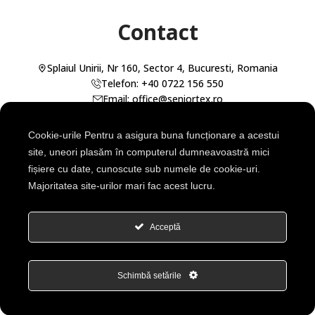
Contact
Splaiul Unirii, Nr 160, Sector 4, Bucuresti, Romania
Telefon: +40 0722 156 550
Email: office@seniortex.ro
Cookie-urile Pentru a asigura buna funcționare a acestui
Deschide cu Waze
Deschide cu Maps
site, uneori plasăm în computerul dumneavoastră mici
fișiere cu date, cunoscute sub numele de cookie-uri.
Majoritatea site-urilor mari fac acest lucru.
SENIOR TEX SRL
Cod Unic de Înregistrare: RO23311243
Nr. Înmatriculare: ROONRC.J40/2804/2008
Acceptă
© 2024 SeniorTex. Toate drepturile rezervate.
Schimbă setările