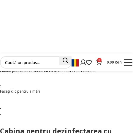
0
0,00
Ron
Prima pagină
Masini Industriale Noi
Calcat
Masini pentru dezinfectat
Cabina pentru dezinfectarea cu ozon – BATTISTELLA IRIS
Faceți clic pentru a mări
Cabina pentru dezinfectarea cu