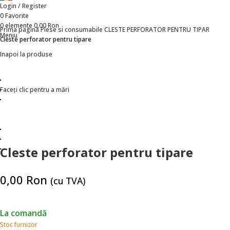
Login / Register
0
Favorite
0
elemente
0,00
Ron
Prima pagină
Piese si consumabile
CLESTE PERFORATOR PENTRU TIPAR
Meniu
Cleste perforator pentru tipare
Inapoi la produse
Faceți clic pentru a mări
Cleste perforator pentru tipare
0,00
Ron
(cu TVA)
La comandă
Stoc furnizor