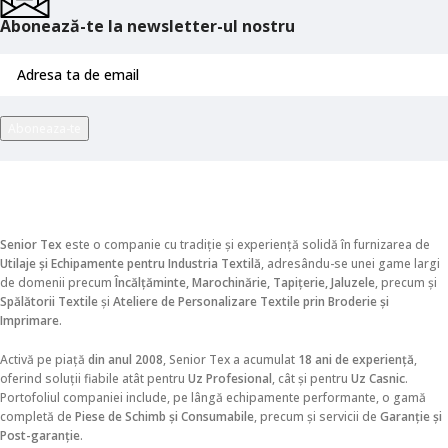
Abonează-te la newsletter-ul nostru
Senior Tex
este o companie cu tradiție și experiență solidă în furnizarea de
Utilaje și Echipamente pentru Industria Textilă
, adresându-se unei game largi
de domenii precum
Încălțăminte, Marochinărie, Tapițerie, Jaluzele
, precum și
Spălătorii Textile
și
Ateliere de Personalizare Textile prin Broderie și
Imprimare
.
Activă pe piață
din anul 2008
, Senior Tex a acumulat
18 ani de experiență
,
oferind soluții fiabile atât pentru
Uz Profesional
, cât și pentru
Uz Casnic
.
Portofoliul companiei include, pe lângă echipamente performante, o gamă
completă de
Piese de Schimb și Consumabile
, precum și servicii de
Garanție și
Post-garanție
.