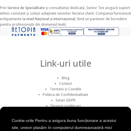
Prin
Service de Specialitate
și consultanță dedicată, Senior Tex asigură suport
tehnic constant și soluții adaptate nevoilor fiecărui client. Compania furnizează
echipamente
la nivel Național și Internațional
, fiind un partener de încredere
pentru profesioniștii din domeniul textil.
Link-uri utile
Blog
Contact
Termeni si Conditii
Politica de Confidentialitate
Setari GDPR
Despre cookie-uri
Retur / Anulare
Transport si livrare
Cookie-urile Pentru a asigura buna funcționare a acestui
site, uneori plasăm în computerul dumneavoastră mici