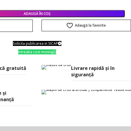
ADAUGĂ ÎN COȘ
Adaugă la favorite
ă
Solicita publicarea in SICAP
Intreaba cost montaj
că gratuită
Livrare rapidă şi în
siguranţă
 și
nanță