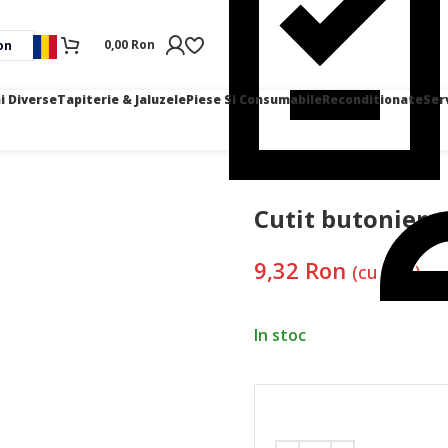
0,00
Ron
on
i Diverse
Tapiterie & Jaluzele
Piese Si Consumabile
Reconditionate
Ser
Cutit butoniera 
9,32
Ron
(cu TVA)
In stoc