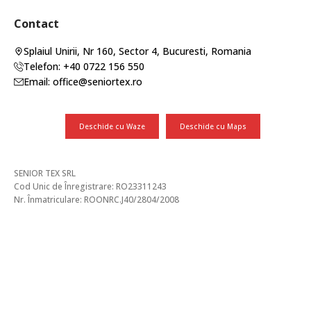
Contact
Splaiul Unirii, Nr 160, Sector 4, Bucuresti, Romania
Telefon: +40 0722 156 550
Email: office@seniortex.ro
Deschide cu Waze
Deschide cu Maps
SENIOR TEX SRL
Cod Unic de Înregistrare: RO23311243
Nr. Înmatriculare: ROONRC.J40/2804/2008