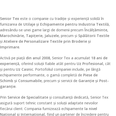
Senior Tex
este o companie cu tradiție și experiență solidă în
furnizarea de
Utilaje și Echipamente pentru Industria Textilă
,
adresându-se unei game largi de domenii precum
Încălțăminte,
Marochinărie, Tapițerie, Jaluzele
, precum și
Spălătorii Textile
și
Ateliere de Personalizare Textile prin Broderie și
Imprimare
.
Activă pe piață
din anul 2008
, Senior Tex a acumulat
18 ani de
experiență
, oferind soluții fiabile atât pentru
Uz Profesional
, cât
și pentru
Uz Casnic
. Portofoliul companiei include, pe lângă
echipamente performante, o gamă completă de
Piese de
Schimb și Consumabile
, precum și servicii de
Garanție și Post-
garanție
.
Prin
Service de Specialitate
și consultanță dedicată, Senior Tex
asigură suport tehnic constant și soluții adaptate nevoilor
fiecărui client. Compania furnizează echipamente
la nivel
Național și Internațional
, fiind un partener de încredere pentru