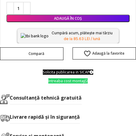
ADAUGĂ ÎN COȘ
Cumpără acum, plătește mai târziu
de la 85.63 LEI / lună
Adaugă la favorite
Compară
Solicita publicarea in SICAP
Intreaba cost montaj
Consultanţă tehnică gratuită
Livrare rapidă şi în siguranţă