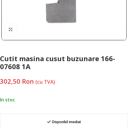
Faceți clic pentru a mări
Cutit masina cusut buzunare 166-
07608 1A
302,50
Ron
(cu TVA)
In stoc
Disponibil imediat