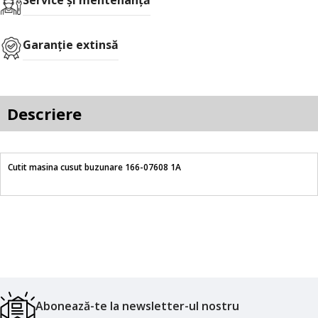
Service și mentenanță
Garanție extinsă
Descriere
Cutit masina cusut buzunare 166-07608 1A
Abonează-te la newsletter-ul nostru