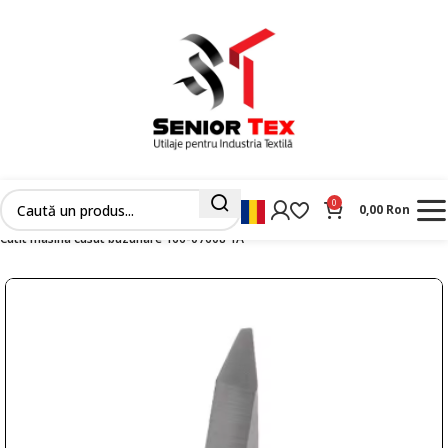
0
0,00
Ron
Prima pagină
Cutite
Cutite masini cusut buzunare
Cutit masina cusut buzunare 166-07608 1A