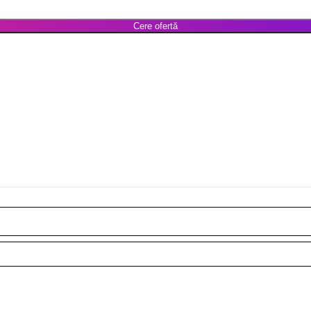
Cere ofertă