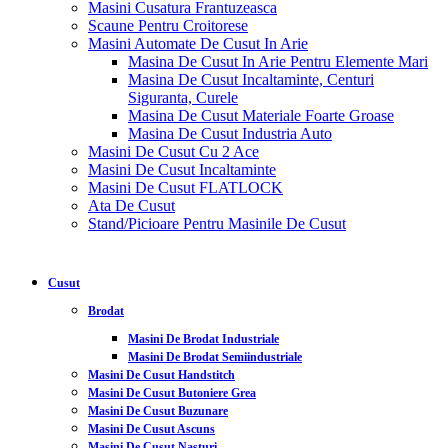
Masini Cusatura Frantuzeasca
Scaune Pentru Croitorese
Masini Automate De Cusut In Arie
Masina De Cusut In Arie Pentru Elemente Mari
Masina De Cusut Incaltaminte, Centuri
Siguranta, Curele
Masina De Cusut Materiale Foarte Groase
Masina De Cusut Industria Auto
Masini De Cusut Cu 2 Ace
Masini De Cusut Incaltaminte
Masini De Cusut FLATLOCK
Ata De Cusut
Stand/picioare Pentru Masinile De Cusut
Cusut
Brodat
Masini De Brodat Industriale
Masini De Brodat Semiindustriale
Masini De Cusut Handstitch
Masini De Cusut Butoniere Grea
Masini De Cusut Buzunare
Masini De Cusut Ascuns
Masini De Cusut Nasturi