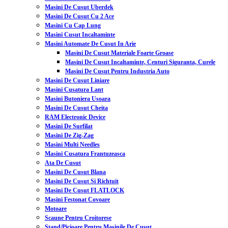
Masini De Cusut Uberdek
Masini De Cusut Cu 2 Ace
Masini Cu Cap Lung
Masini Cusut Incaltaminte
Masini Automate De Cusut In Arie
Masini De Cusut Materiale Foarte Groase
Masini De Cusut Incaltaminte, Centuri Siguranta, Curele
Masini De Cusut Pentru Industria Auto
Masini De Cusut Liniare
Masini Cusatura Lant
Masini Butoniera Usoara
Masini De Cusut Cheita
RAM Electronic Device
Masini De Surfilat
Masini De Zig-Zag
Masini Multi Needles
Masini Cusatura Frantuzeasca
Ata De Cusut
Masini De Cusut Blana
Masini De Cusut Si Richtuit
Masini De Cusut FLATLOCK
Masini Festonat Covoare
Motoare
Scaune Pentru Croitorese
Stand/picioare Pentru Masinile De Cusut