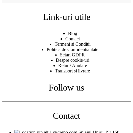
Link-uri utile
Blog
Contact
Termeni si Conditii
Politica de Confidentialitate
Setari GDPR
Despre cookie-uri
Retur / Anulare
Transport si livrare
Follow us
Contact
Splaiul Unirii, Nr 160,