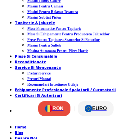
Masini Intors Gulere
Masini Pentru Camasi
Masini Pentru Relaxat Tesatura
Masini Subtiat Pielea
Tapiterie & Jaluzele
Mese Pneumatice Pentru Tapiterie
Mese Si Echipamente Pentru Producerea Jaluzelelor
Prese Pentru Tapitarea Scaunelor Si Paturilor
Masini Pentru Saltele
Masina Automata Pentru Pliere Hartie
Piese Si Consumabile
Reconditionate
Service Si Mentenanta
Preturi Service
Preturi Montaj
Recomandari Intretinere Utilaje
Echipamente Profesionale Spalatorii / Curatatorii
Certificari Si Autorizari
|
RON
EURO
Home
Blog
Despre Noi