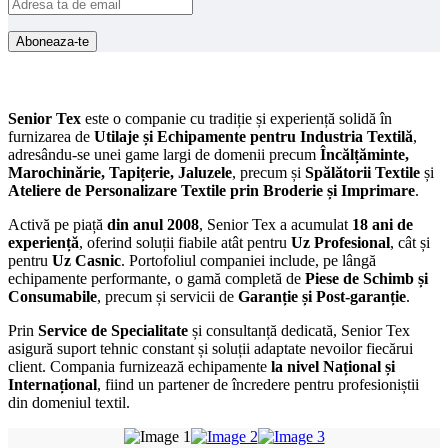
Senior Tex
este o companie cu tradiție și experiență solidă în
furnizarea de
Utilaje și Echipamente pentru Industria Textilă
,
adresându-se unei game largi de domenii precum
Încălțăminte,
Marochinărie, Tapițerie, Jaluzele
, precum și
Spălătorii Textile
și
Ateliere de Personalizare Textile prin Broderie și Imprimare
.
Activă pe piață
din anul 2008
, Senior Tex a acumulat
18 ani de
experiență
, oferind soluții fiabile atât pentru
Uz Profesional
, cât și
pentru
Uz Casnic
. Portofoliul companiei include, pe lângă
echipamente performante, o gamă completă de
Piese de Schimb și
Consumabile
, precum și servicii de
Garanție și Post-garanție
.
Prin
Service de Specialitate
și consultanță dedicată, Senior Tex
asigură suport tehnic constant și soluții adaptate nevoilor fiecărui
client. Compania furnizează echipamente
la nivel Național și
Internațional
, fiind un partener de încredere pentru profesioniștii
din domeniul textil.