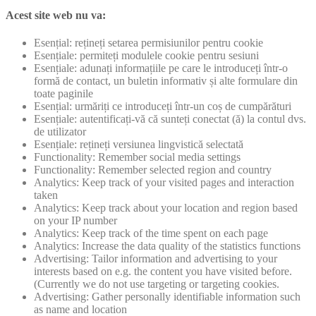
Acest site web nu va:
Esențial: rețineți setarea permisiunilor pentru cookie
Esențiale: permiteți modulele cookie pentru sesiuni
Esențiale: adunați informațiile pe care le introduceți într-o
formă de contact, un buletin informativ și alte formulare din
toate paginile
Esențial: urmăriți ce introduceți într-un coș de cumpărături
Esențiale: autentificați-vă că sunteți conectat (ă) la contul dvs.
de utilizator
Esențiale: rețineți versiunea lingvistică selectată
Functionality: Remember social media settings
Functionality: Remember selected region and country
Analytics: Keep track of your visited pages and interaction
taken
Analytics: Keep track about your location and region based
on your IP number
Analytics: Keep track of the time spent on each page
Analytics: Increase the data quality of the statistics functions
Advertising: Tailor information and advertising to your
interests based on e.g. the content you have visited before.
(Currently we do not use targeting or targeting cookies.
Advertising: Gather personally identifiable information such
as name and location