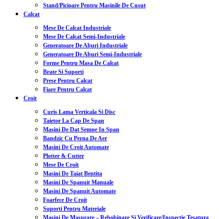
Stand/picioare Pentru Masinile De Cusut
Calcat
Mese De Calcat Industriale
Mese De Calcat Semi-Industriale
Generatoare De Aburi Industriale
Generatoare De Aburi Semi-Industriale
Forme Pentru Masa De Calcat
Brate Si Suporti
Prese Pentru Calcat
Fiare Pentru Calcat
Croit
Curis Lama Verticala Si Disc
Taietor La Cap De Span
Masini De Dat Semne In Span
Bandzic Cu Perna De Aer
Masini De Croit Automate
Plotter & Cutter
Mese De Croit
Masini De Taiat Bentita
Masini De Spanuit Manuale
Masini De Spanuit Automate
Foarfece De Croit
Suporti Pentru Materiale
Masini De Masurare – Rebobinare Si Verificare/inspectie Tesatura