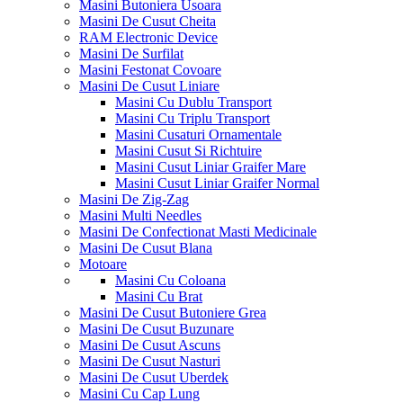
Masini Butoniera Usoara
Masini De Cusut Cheita
RAM Electronic Device
Masini De Surfilat
Masini Festonat Covoare
Masini De Cusut Liniare
Masini Cu Dublu Transport
Masini Cu Triplu Transport
Masini Cusaturi Ornamentale
Masini Cusut Si Richtuire
Masini Cusut Liniar Graifer Mare
Masini Cusut Liniar Graifer Normal
Masini De Zig-Zag
Masini Multi Needles
Masini De Confectionat Masti Medicinale
Masini De Cusut Blana
Motoare
Masini Cu Coloana
Masini Cu Brat
Masini De Cusut Butoniere Grea
Masini De Cusut Buzunare
Masini De Cusut Ascuns
Masini De Cusut Nasturi
Masini De Cusut Uberdek
Masini Cu Cap Lung