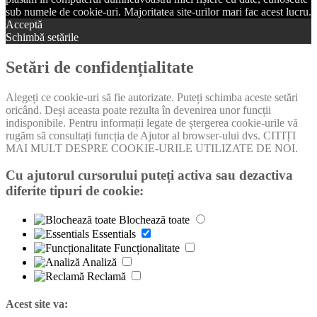
sub numele de cookie-uri. Majoritatea site-urilor mari fac acest lucru.
Acceptă
Schimbă setările
Setări de confidențialitate
Alegeți ce cookie-uri să fie autorizate. Puteți schimba aceste setări
oricând. Deși aceasta poate rezulta în devenirea unor funcții
indisponibile. Pentru informații legate de ștergerea cookie-urile vă
rugăm să consultați funcția de Ajutor al browser-ului dvs. CITIȚI
MAI MULT DESPRE COOKIE-URILE UTILIZATE DE NOI.
Cu ajutorul cursorului puteți activa sau dezactiva
diferite tipuri de cookie:
Blochează toate
Essentials
Funcționalitate
Analiză
Reclamă
Acest site va: