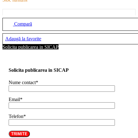
Compară
Adaugă la favorite
Solicita publicarea in SICAP
Solicita publicarea in SICAP
Nume contact*
Email*
Telefon*