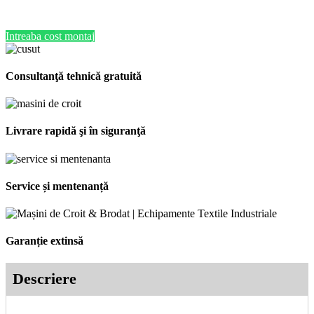
Intreaba cost montaj
Consultanţă tehnică gratuită
Livrare rapidă şi în siguranţă
Service și mentenanță
Garanție extinsă
Descriere