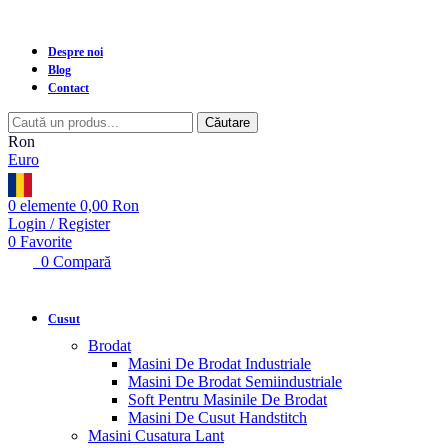
Despre noi
Blog
Contact
Căutare
Ron
Euro
0
elemente
0,00
Ron
Login / Register
0
Favorite
0
Compară
Cusut
Brodat
Masini De Brodat Industriale
Masini De Brodat Semiindustriale
Soft Pentru Masinile De Brodat
Masini De Cusut Handstitch
Masini Cusatura Lant