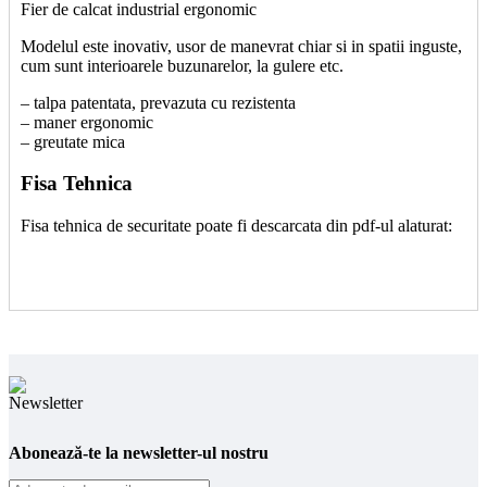
Fier de calcat industrial ergonomic
Modelul este inovativ, usor de manevrat chiar si in spatii inguste,
cum sunt interioarele buzunarelor, la gulere etc.
– talpa patentata, prevazuta cu rezistenta
– maner ergonomic
– greutate mica
Fisa Tehnica
Fisa tehnica de securitate poate fi descarcata din pdf-ul alaturat:
Abonează-te la newsletter-ul nostru