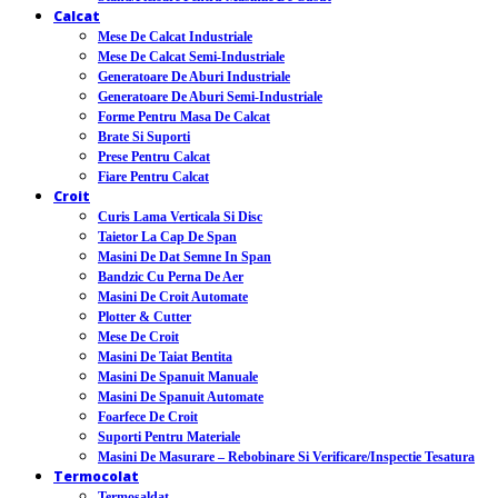
Mese De Calcat Semi-Industriale
Generatoare De Aburi Industriale
Generatoare De Aburi Semi-Industriale
Forme Pentru Masa De Calcat
Brate Si Suporti
Prese Pentru Calcat
Fiare Pentru Calcat
Croit
Curis Lama Verticala Si Disc
Taietor La Cap De Span
Masini De Dat Semne In Span
Bandzic Cu Perna De Aer
Masini De Croit Automate
Plotter & Cutter
Mese De Croit
Masini De Taiat Bentita
Masini De Spanuit Manuale
Masini De Spanuit Automate
Foarfece De Croit
Suporti Pentru Materiale
Masini De Masurare – Rebobinare Si Verificare/inspectie Tesatura
Termocolat
Termosaldat
Prese De Termocolat Manuale
Prese De Termocolat Automate Cu Banda