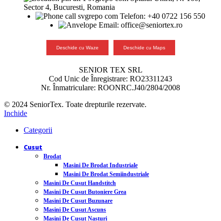
Email: office@seniortex.ro
Deschide cu Waze
Deschide cu Maps
SENIOR TEX SRL
Cod Unic de Înregistrare: RO23311243
Nr. Înmatriculare: ROONRC.J40/2804/2008
© 2024 SeniorTex. Toate drepturile rezervate.
Inchide
Categorii
Cusut
Brodat
Masini De Brodat Industriale
Masini De Brodat Semiindustriale
Masini De Cusut Handstitch
Masini De Cusut Butoniere Grea
Masini De Cusut Buzunare
Masini De Cusut Ascuns
Masini De Cusut Nasturi
Masini De Cusut Uberdek
Masini De Cusut Cu 2 Ace