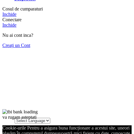
Inchide
Conectare
Inchide
Nu ai cont inca?
Creați un Cont
va rugam asteptati
Cookie-urile Pentru a asigura buna funcționare a acestui site, uneori
plasăm în computerul dumneavoastră mici fișiere cu date, cunoscute
sub numele de cookie-uri. Majoritatea site-urilor mari fac acest lucru.
Acceptă