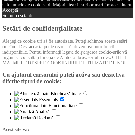
Schimbă setările
Setări de confidențialitate
Alegeți ce cookie-uri să fie autorizate. Puteți schimba aceste setări
oricând. Deși aceasta poate rezulta în devenirea unor funcții
indisponibile. Pentru informații legate de ștergerea cookie-urile vă
rugăm să consultați funcția de Ajutor al browser-ului dvs. CITIȚI
MAI MULT DESPRE COOKIE-URILE UTILIZATE DE NOI.
Cu ajutorul cursorului puteți activa sau dezactiva
diferite tipuri de cookie:
Blochează toate
Essentials
Funcționalitate
Analiză
Reclamă
Acest site va:
Acest site web nu va: