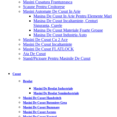
Masini Cusatura Frantuzeasca
Scaune Pentru Croitorese
Masini Automate De Cusut In Arie
Masina De Cusut In Arie Pentru Elemente Mari
Masina De Cusut Incaltaminte, Centuri
Siguranta, Curele
Masina De Cusut Materiale Foarte Groase
Masina De Cusut Industria Auto
Masini De Cusut Cu 2 Ace
Masini De Cusut Incaltaminte
Masini De Cusut FLATLOCK
Ata De Cusut
Stand/picioare Pentru Masinile De Cusut
Cusut
Brodat
Masini De Brodat Industriale
Masini De Brodat Semiindustriale
Masini De Cusut Handstitch
Masini De Cusut Butoniere Grea
Masini De Cusut Buzunare
Masini De Cusut Ascuns
Masini De Cusut Nasturi