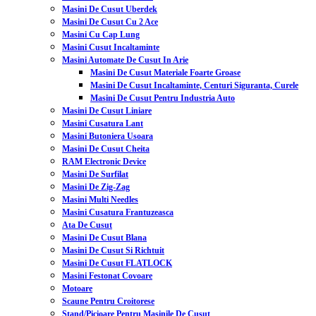
Masini Cu Cap Lung
Masini Cusut Incaltaminte
Masini Automate De Cusut In Arie
Masini De Cusut Materiale Foarte Groase
Masini De Cusut Incaltaminte, Centuri Siguranta, Curele
Masini De Cusut Pentru Industria Auto
Masini De Cusut Liniare
Masini Cusatura Lant
Masini Butoniera Usoara
Masini De Cusut Cheita
RAM Electronic Device
Masini De Surfilat
Masini De Zig-Zag
Masini Multi Needles
Masini Cusatura Frantuzeasca
Ata De Cusut
Masini De Cusut Blana
Masini De Cusut Si Richtuit
Masini De Cusut FLATLOCK
Masini Festonat Covoare
Motoare
Scaune Pentru Croitorese
Stand/picioare Pentru Masinile De Cusut
Calcat
Mese De Calcat Industriale