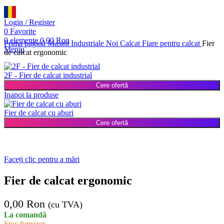
Login / Register
0
Favorite
0
elemente
0,00
Ron
Prima pagină
Masini Industriale Noi
Calcat
Fiare pentru calcat
Fier
Meniu
de calcat ergonomic
2F - Fier de calcat industrial
Cere ofertă
Inapoi la produse
Fier de calcat cu aburi
Cere ofertă
Faceți clic pentru a mări
Fier de calcat ergonomic
0,00
Ron
(cu TVA)
La comandă
Stoc furnizor