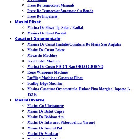
Prese De Imprimat
Masini Plisat
Masina De Plisat Tip Solat / Radial
Masina De Plisat Paralel
Cusaturi Ornamentale
Masina De Cusut Imitatie Cusatura De Mana Sau Angular
Masini De Cusut Paiete
Mocassin Machine
Peral Stitch Machine
Mașină De Cusut PICOT Sau ORLO GIORNO
Rope Wrapping Machine
Ruffling Machine / Cusatura Pliseu
Scallop Edge Machine
Masina Cusatura Ornamentala, Rulare Fina Margine, Japsew J-
152-B
Masini Diverse
Masini Cu Ultrasunete
Masini De Batut Capse
Masini De Bobinat Ata
Masini De Infasurat Piciorusul La Nasturi
Masini De Inserat Puf
Masini De Matlasat
Masini Intors Gulere
Masini Pentru Camasi
Masini Pentru Relaxat Tesatura