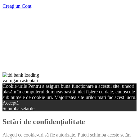
Creați un Cont
va rugam asteptati
Cookie-urile Pentru a asigura buna funcționare a acestui site, uneori
plasăm în computerul dumneavoastră mici fișiere cu date, cunoscute
sub numele de cookie-uri. Majoritatea site-urilor mari fac acest lucru.
Acceptă
Schimbă setările
Setări de confidențialitate
Alegeți ce cookie-uri să fie autorizate. Puteți schimba aceste setări