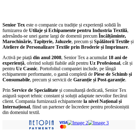
Senior Tex
este o companie cu tradiție și experiență solidă în
furnizarea de
Utilaje și Echipamente pentru Industria Textilă
,
adresându-se unei game largi de domenii precum
Încălțăminte,
Marochinărie, Tapițerie, Jaluzele
, precum și
Spălătorii Textile
și
Ateliere de Personalizare Textile prin Broderie și Imprimare
.
Activă pe piață
din anul 2008
, Senior Tex a acumulat
18 ani de
experiență
, oferind soluții fiabile atât pentru
Uz Profesional
, cât și
pentru
Uz Casnic
. Portofoliul companiei include, pe lângă
echipamente performante, o gamă completă de
Piese de Schimb și
Consumabile
, precum și servicii de
Garanție și Post-garanție
.
Prin
Service de Specialitate
și consultanță dedicată, Senior Tex
asigură suport tehnic constant și soluții adaptate nevoilor fiecărui
client. Compania furnizează echipamente
la nivel Național și
Internațional
, fiind un partener de încredere pentru profesioniștii
din domeniul textil.