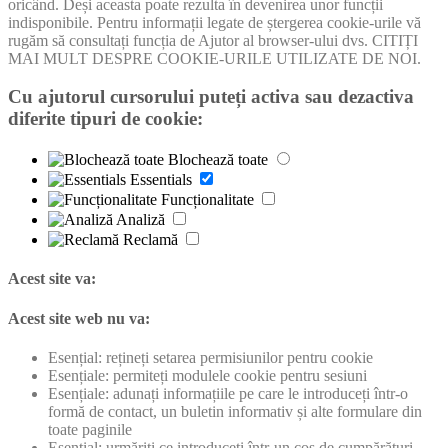
oricând. Deși aceasta poate rezulta în devenirea unor funcții
indisponibile. Pentru informații legate de ștergerea cookie-urile vă
rugăm să consultați funcția de Ajutor al browser-ului dvs. CITIȚI
MAI MULT DESPRE COOKIE-URILE UTILIZATE DE NOI.
Cu ajutorul cursorului puteți activa sau dezactiva
diferite tipuri de cookie:
Blochează toate
Essentials
Funcționalitate
Analiză
Reclamă
Acest site va:
Acest site web nu va:
Esențial: rețineți setarea permisiunilor pentru cookie
Esențiale: permiteți modulele cookie pentru sesiuni
Esențiale: adunați informațiile pe care le introduceți într-o
formă de contact, un buletin informativ și alte formulare din
toate paginile
Esențial: urmăriți ce introduceți într-un coș de cumpărături