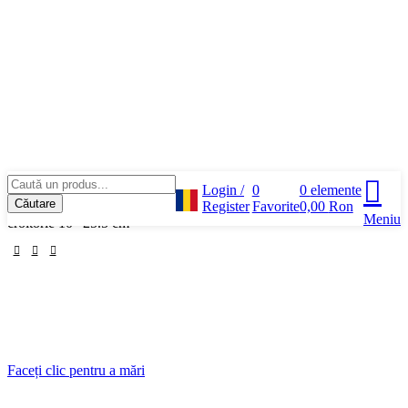
Login /
0
0
elemente
Căutare
Prima pagină
Piese si consumabile
Register
Foarfeci
Favorite
Foarfeca curbata de
0,00
Ron
Meniu
croitorie 10″ 25.5 cm
Faceți clic pentru a mări