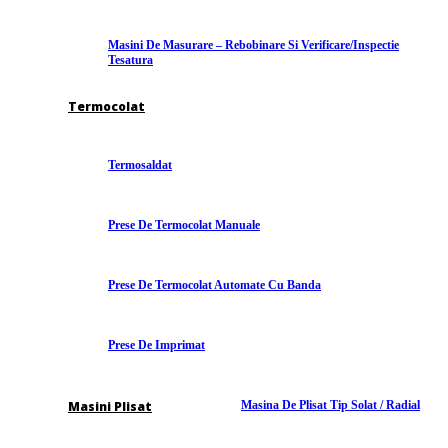
Masini De Masurare – Rebobinare Si Verificare/inspectie
Tesatura
Termocolat
Termosaldat
Prese De Termocolat Manuale
Prese De Termocolat Automate Cu Banda
Prese De Imprimat
Masini Plisat
Masina De Plisat Tip Solat / Radial