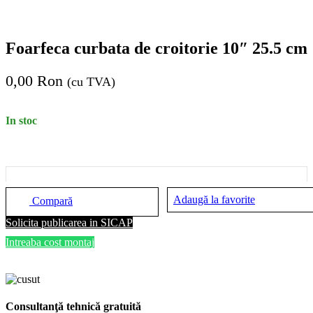
Foarfeca curbata de croitorie 10″ 25.5 cm
0,00
Ron
(cu TVA)
In stoc
Adaugă la favorite
Compară
Solicita publicarea in SICAP
Intreaba cost montaj
Consultanţă tehnică gratuită