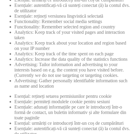
Esențiale: autentificați-vă că sunteți conectat (ă) la contul dvs.
de utilizator
Esențiale: rețineți versiunea lingvistică selectată
Functionality: Remember social media settings
Functionality: Remember selected region and country
Analytics: Keep track of your visited pages and interaction
taken
Analytics: Keep track about your location and region based
on your IP number
Analytics: Keep track of the time spent on each page
Analytics: Increase the data quality of the statistics functions
Advertising: Tailor information and advertising to your
interests based on e.g. the content you have visited before.
(Currently we do not use targeting or targeting cookies.
Advertising: Gather personally identifiable information such
as name and location
Esențial: rețineți setarea permisiunilor pentru cookie
Esențiale: permiteți modulele cookie pentru sesiuni
Esențiale: adunați informațiile pe care le introduceți într-o
formă de contact, un buletin informativ și alte formulare din
toate paginile
Esențial: urmăriți ce introduceți într-un coș de cumpărături
Esențiale: autentificați-vă că sunteți conectat (ă) la contul dvs.
de utilizator