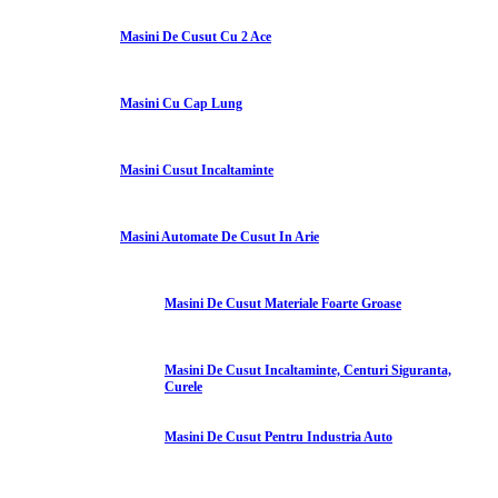
Masini De Cusut Cu 2 Ace
Masini Cu Cap Lung
Masini Cusut Incaltaminte
Masini Automate De Cusut In Arie
Masini De Cusut Materiale Foarte Groase
Masini De Cusut Incaltaminte, Centuri Siguranta,
Curele
Masini De Cusut Pentru Industria Auto