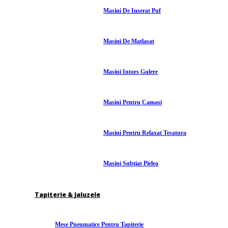
Masini De Inserat Puf
Masini De Matlasat
Masini Intors Gulere
Masini Pentru Camasi
Masini Pentru Relaxat Tesatura
Masini Subtiat Pielea
Tapiterie & Jaluzele
Mese Pneumatice Pentru Tapiterie