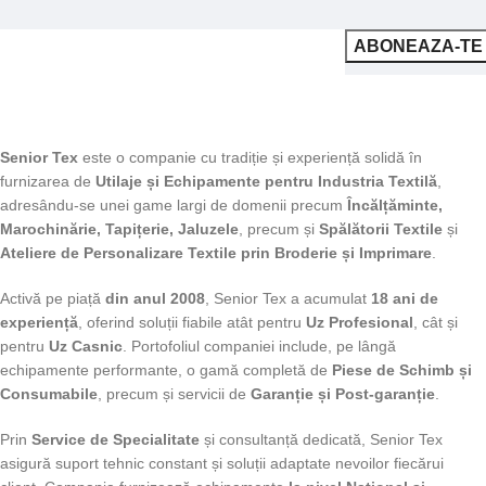
Senior Tex
este o companie cu tradiție și experiență solidă în
furnizarea de
Utilaje și Echipamente pentru Industria Textilă
,
adresându-se unei game largi de domenii precum
Încălțăminte,
Marochinărie, Tapițerie, Jaluzele
, precum și
Spălătorii Textile
și
Ateliere de Personalizare Textile prin Broderie și Imprimare
.
Activă pe piață
din anul 2008
, Senior Tex a acumulat
18 ani de
experiență
, oferind soluții fiabile atât pentru
Uz Profesional
, cât și
pentru
Uz Casnic
. Portofoliul companiei include, pe lângă
echipamente performante, o gamă completă de
Piese de Schimb și
Consumabile
, precum și servicii de
Garanție și Post-garanție
.
Prin
Service de Specialitate
și consultanță dedicată, Senior Tex
asigură suport tehnic constant și soluții adaptate nevoilor fiecărui