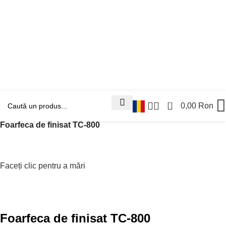
0
0,00
Ron
Prima pagină
Piese si consumabile
Foarfeci
Foarfeca de finisat TC-800
Faceți clic pentru a mări
Foarfeca de finisat TC-800