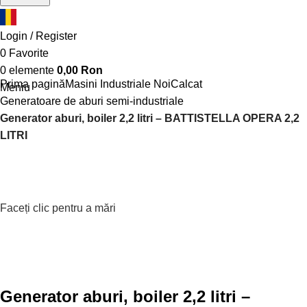
Login / Register
0
Favorite
0
elemente
0,00
Ron
Prima pagină
Masini Industriale Noi
Calcat
Meniu
Generatoare de aburi semi-industriale
Generator aburi, boiler 2,2 litri – BATTISTELLA OPERA 2,2
LITRI
Faceți clic pentru a mări
Generator aburi, boiler 2,2 litri –