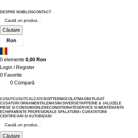
DESPRE NOI
BLOG
CONTACT
Căutare
Ron
0
elemente
0,00
Ron
Login / Register
0
Favorite
0
Compară
CUSUT
CUSUT
CALCAT
CROIT
TERMOCOLAT
MASINI PLISAT
CUSATURI ORNAMENTALE
MASINI DIVERSE
TAPITERIE & JALUZELE
PIESE SI CONSUMABILE
RECONDITIONATE
SERVICE SI MENTENANTA
ECHIPAMENTE PROFESIONALE SPALATORII / CURATATORII
CERTIFICARI SI AUTORIZARI
Căutare