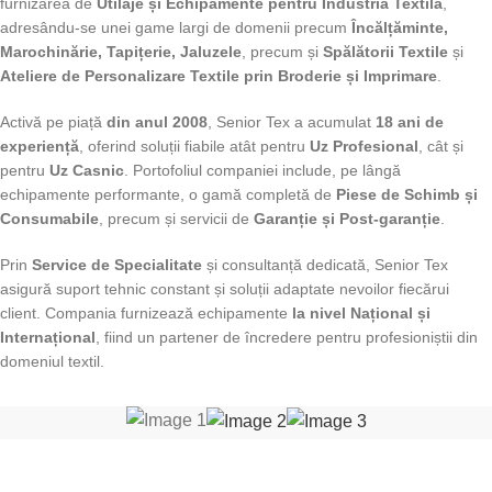
furnizarea de
Utilaje și Echipamente pentru Industria Textilă
,
adresându-se unei game largi de domenii precum
Încălțăminte,
Marochinărie, Tapițerie, Jaluzele
, precum și
Spălătorii Textile
și
Ateliere de Personalizare Textile prin Broderie și Imprimare
.
Activă pe piață
din anul 2008
, Senior Tex a acumulat
18 ani de
experiență
, oferind soluții fiabile atât pentru
Uz Profesional
, cât și
pentru
Uz Casnic
. Portofoliul companiei include, pe lângă
echipamente performante, o gamă completă de
Piese de Schimb și
Consumabile
, precum și servicii de
Garanție și Post-garanție
.
Prin
Service de Specialitate
și consultanță dedicată, Senior Tex
asigură suport tehnic constant și soluții adaptate nevoilor fiecărui
client. Compania furnizează echipamente
la nivel Național și
Internațional
, fiind un partener de încredere pentru profesioniștii din
domeniul textil.