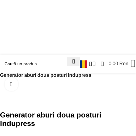
0
0,00
Ron
Prima pagină
Reconditionate
Generator aburi doua posturi Indupress
Faceți clic pentru a mări
Generator aburi doua posturi
Indupress