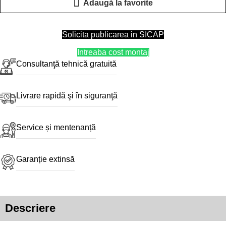
Adaugă la favorite
Solicita publicarea in SICAP
Intreaba cost montaj
Consultanţă tehnică gratuită
Livrare rapidă şi în siguranţă
Service și mentenanță
Garanție extinsă
Descriere