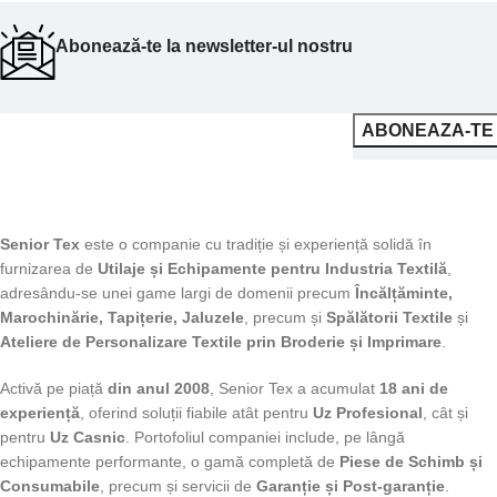
Abonează-te la newsletter-ul nostru
Senior Tex
este o companie cu tradiție și experiență solidă în
furnizarea de
Utilaje și Echipamente pentru Industria Textilă
,
adresându-se unei game largi de domenii precum
Încălțăminte,
Marochinărie, Tapițerie, Jaluzele
, precum și
Spălătorii Textile
și
Ateliere de Personalizare Textile prin Broderie și Imprimare
.
Activă pe piață
din anul 2008
, Senior Tex a acumulat
18 ani de
experiență
, oferind soluții fiabile atât pentru
Uz Profesional
, cât și
pentru
Uz Casnic
. Portofoliul companiei include, pe lângă
echipamente performante, o gamă completă de
Piese de Schimb și
Consumabile
, precum și servicii de
Garanție și Post-garanție
.