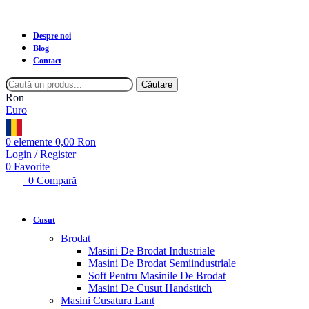
Despre noi
Blog
Contact
Căutare
Ron
Euro
0
elemente
0,00
Ron
Login / Register
0
Favorite
0
Compară
Cusut
Brodat
Masini De Brodat Industriale
Masini De Brodat Semiindustriale
Soft Pentru Masinile De Brodat
Masini De Cusut Handstitch
Masini Cusatura Lant