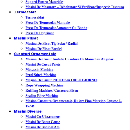
Suporti Pentru Materiale
Masini De Masurare – Rebobinare Si Verificare/inspectie Tesatura
Termocolat
Termosaldat
Prese De Termocolat Manuale
Prese De Termocolat Automate Cu Banda
Prese De Imprimat
Masini Plisat
Masina De Plisat Tip Solat / Radial
Masina De Plisat Paralel
Cusaturi Ornamentale
Masina De Cusut Imitatie Cusatura De Mana Sau Angular
Masini De Cusut Paiete
Mocassin Machine
Peral Stitch Machine
Mașină De Cusut PICOT Sau ORLO GIORNO
Rope Wrapping Machine
Ruffling Machine / Cusatura Pliseu
Scallop Edge Machine
Masina Cusatura Ornamentala, Rulare Fina Margine, Japsew J-
152-B
Masini Diverse
Masini Cu Ultrasunete
Masini De Batut Capse
Masini De Bobinat Ata