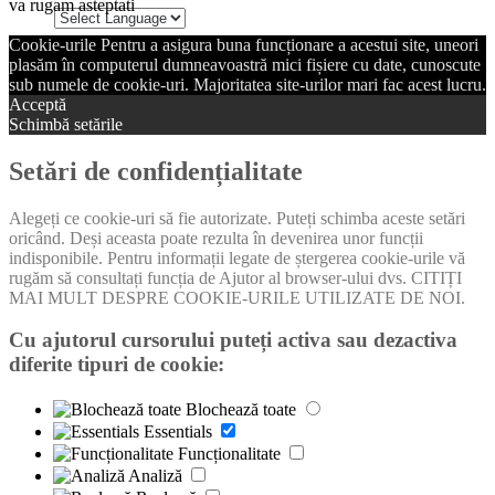
va rugam asteptati
Cookie-urile Pentru a asigura buna funcționare a acestui site, uneori
plasăm în computerul dumneavoastră mici fișiere cu date, cunoscute
sub numele de cookie-uri. Majoritatea site-urilor mari fac acest lucru.
Acceptă
Schimbă setările
Setări de confidențialitate
Alegeți ce cookie-uri să fie autorizate. Puteți schimba aceste setări
oricând. Deși aceasta poate rezulta în devenirea unor funcții
indisponibile. Pentru informații legate de ștergerea cookie-urile vă
rugăm să consultați funcția de Ajutor al browser-ului dvs. CITIȚI
MAI MULT DESPRE COOKIE-URILE UTILIZATE DE NOI.
Cu ajutorul cursorului puteți activa sau dezactiva
diferite tipuri de cookie:
Blochează toate
Essentials
Funcționalitate
Analiză