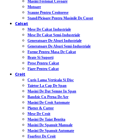
Masini Festonat Covoare
Motoare
Scaune Pentru Croitorese
Stand/picioare Pentru Masinile De Cusut
Calcat
Mese De Calcat Industriale
Mese De Calcat Semi-Industriale
Generatoare De Aburi Industriale
Generatoare De Aburi Semi-Industriale
Forme Pentru Masa De Calcat
Brate Si Suporti
Prese Pentru Calcat
Fiare Pentru Calcat
Croit
Curis Lama Verticala Si Disc
Taietor La Cap De Span
Masini De Dat Semne In Span
Bandzic Cu Perna De Aer
Masini De Croit Automate
Plotter & Cutter
Mese De Croit
Masini De Taiat Bentita
Masini De Spanuit Manuale
Masini De Spanuit Automate
Foarfece De Croit