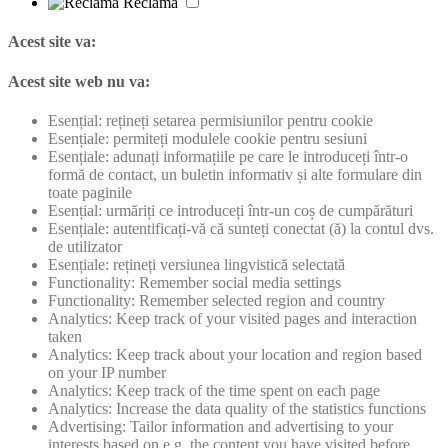
Reclamă
Acest site va:
Acest site web nu va:
Esențial: rețineți setarea permisiunilor pentru cookie
Esențiale: permiteți modulele cookie pentru sesiuni
Esențiale: adunați informațiile pe care le introduceți într-o
formă de contact, un buletin informativ și alte formulare din
toate paginile
Esențial: urmăriți ce introduceți într-un coș de cumpărături
Esențiale: autentificați-vă că sunteți conectat (ă) la contul dvs.
de utilizator
Esențiale: rețineți versiunea lingvistică selectată
Functionality: Remember social media settings
Functionality: Remember selected region and country
Analytics: Keep track of your visited pages and interaction
taken
Analytics: Keep track about your location and region based
on your IP number
Analytics: Keep track of the time spent on each page
Analytics: Increase the data quality of the statistics functions
Advertising: Tailor information and advertising to your
interests based on e.g. the content you have visited before.