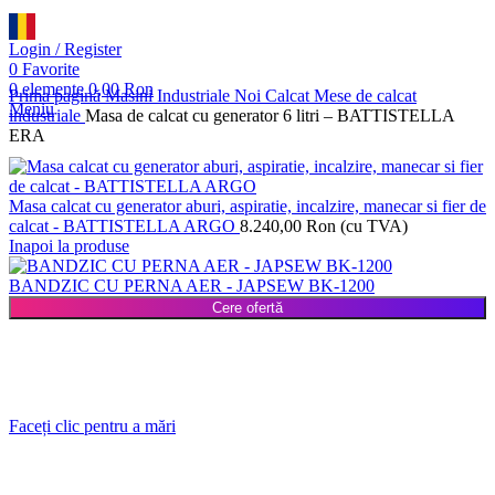
Login / Register
0
Favorite
0
elemente
0,00
Ron
Prima pagină
Masini Industriale Noi
Calcat
Mese de calcat
Meniu
industriale
Masa de calcat cu generator 6 litri – BATTISTELLA
ERA
Masa calcat cu generator aburi, aspiratie, incalzire, manecar si fier de
calcat - BATTISTELLA ARGO
8.240,00
Ron
(cu TVA)
Inapoi la produse
BANDZIC CU PERNA AER - JAPSEW BK-1200
Cere ofertă
Faceți clic pentru a mări