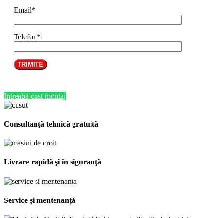
Email*
Telefon*
Intreaba cost montaj
Consultanţă tehnică gratuită
Livrare rapidă şi în siguranţă
Service și mentenanță