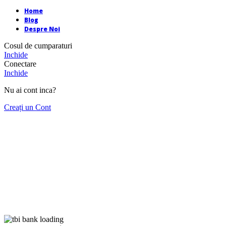
Home
Blog
Despre Noi
Cosul de cumparaturi
Inchide
Conectare
Inchide
Nu ai cont inca?
Creați un Cont