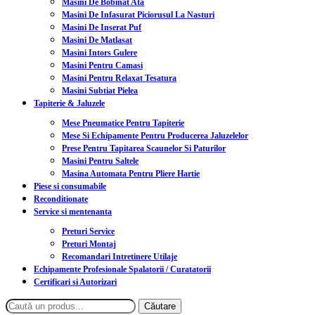
Masini De Bobinat Ata
Masini De Infasurat Piciorusul La Nasturi
Masini De Inserat Puf
Masini De Matlasat
Masini Intors Gulere
Masini Pentru Camasi
Masini Pentru Relaxat Tesatura
Masini Subtiat Pielea
Tapiterie & Jaluzele
Mese Pneumatice Pentru Tapiterie
Mese Si Echipamente Pentru Producerea Jaluzelelor
Prese Pentru Tapitarea Scaunelor Si Paturilor
Masini Pentru Saltele
Masina Automata Pentru Pliere Hartie
Piese si consumabile
Reconditionate
Service si mentenanta
Preturi Service
Preturi Montaj
Recomandari Intretinere Utilaje
Echipamente Profesionale Spalatorii / Curatatorii
Certificari si Autorizari
Căutare