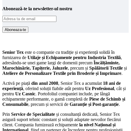
Abonează-te la newsletter-ul nostru
Senior Tex
este o companie cu tradiție și experiență solidă în
furnizarea de
Utilaje și Echipamente pentru Industria Textilă
,
adresându-se unei game largi de domenii precum
Încălțăminte,
Marochinărie, Tapițerie, Jaluzele
, precum și
Spălătorii Textile
și
Ateliere de Personalizare Textile prin Broderie și Imprimare
.
Activă pe piață
din anul 2008
, Senior Tex a acumulat
18 ani de
experiență
, oferind soluții fiabile atât pentru
Uz Profesional
, cât și
pentru
Uz Casnic
. Portofoliul companiei include, pe lângă
echipamente performante, o gamă completă de
Piese de Schimb și
Consumabile
, precum și servicii de
Garanție și Post-garanție
.
Prin
Service de Specialitate
și consultanță dedicată, Senior Tex
asigură suport tehnic constant și soluții adaptate nevoilor fiecărui
client. Compania furnizează echipamente
la nivel Național și
Internațional
, fiind un partener de încredere pentru profesioniștii