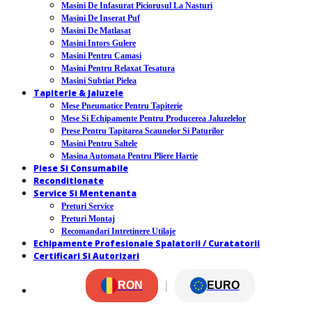
Masini De Infasurat Piciorusul La Nasturi
Masini De Inserat Puf
Masini De Matlasat
Masini Intors Gulere
Masini Pentru Camasi
Masini Pentru Relaxat Tesatura
Masini Subtiat Pielea
Tapiterie & Jaluzele
Mese Pneumatice Pentru Tapiterie
Mese Si Echipamente Pentru Producerea Jaluzelelor
Prese Pentru Tapitarea Scaunelor Si Paturilor
Masini Pentru Saltele
Masina Automata Pentru Pliere Hartie
Piese Si Consumabile
Reconditionate
Service Si Mentenanta
Preturi Service
Preturi Montaj
Recomandari Intretinere Utilaje
Echipamente Profesionale Spalatorii / Curatatorii
Certificari Si Autorizari
|
RON
EURO