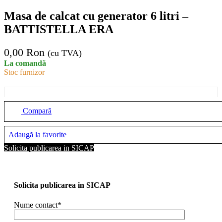
Masa de calcat cu generator 6 litri –
BATTISTELLA ERA
0,00
Ron
(cu TVA)
La comandă
Stoc furnizor
Compară
Adaugă la favorite
Solicita publicarea in SICAP
Solicita publicarea in SICAP
Nume contact*