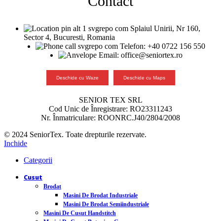
Contact
Splaiul Unirii, Nr 160,
Sector 4, Bucuresti, Romania
Telefon: +40 0722 156 550
Email: office@seniortex.ro
Deschide cu Waze
Deschide cu Maps
SENIOR TEX SRL
Cod Unic de Înregistrare: RO23311243
Nr. Înmatriculare: ROONRC.J40/2804/2008
© 2024 SeniorTex. Toate drepturile rezervate.
Inchide
Categorii
Cusut
Brodat
Masini De Brodat Industriale
Masini De Brodat Semiindustriale
Masini De Cusut Handstitch