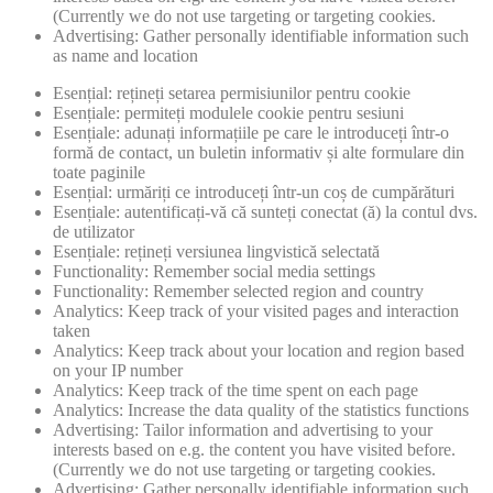
(Currently we do not use targeting or targeting cookies.
Advertising: Gather personally identifiable information such
as name and location
Esențial: rețineți setarea permisiunilor pentru cookie
Esențiale: permiteți modulele cookie pentru sesiuni
Esențiale: adunați informațiile pe care le introduceți într-o
formă de contact, un buletin informativ și alte formulare din
toate paginile
Esențial: urmăriți ce introduceți într-un coș de cumpărături
Esențiale: autentificați-vă că sunteți conectat (ă) la contul dvs.
de utilizator
Esențiale: rețineți versiunea lingvistică selectată
Functionality: Remember social media settings
Functionality: Remember selected region and country
Analytics: Keep track of your visited pages and interaction
taken
Analytics: Keep track about your location and region based
on your IP number
Analytics: Keep track of the time spent on each page
Analytics: Increase the data quality of the statistics functions
Advertising: Tailor information and advertising to your
interests based on e.g. the content you have visited before.
(Currently we do not use targeting or targeting cookies.
Advertising: Gather personally identifiable information such