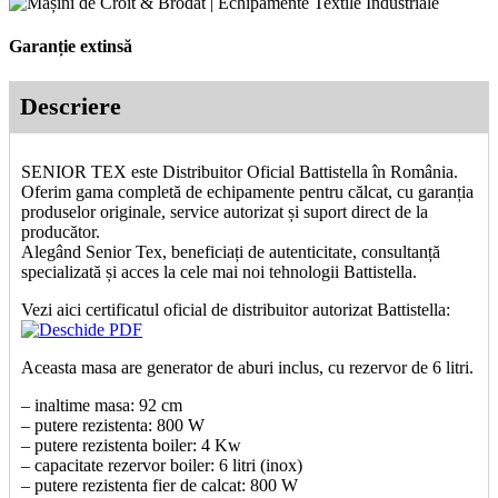
Garanție extinsă
Descriere
SENIOR TEX este Distribuitor Oficial Battistella în România.
Oferim gama completă de echipamente pentru călcat, cu garanția
produselor originale, service autorizat și suport direct de la
producător.
Alegând Senior Tex, beneficiați de autenticitate, consultanță
specializată și acces la cele mai noi tehnologii Battistella.
Vezi aici certificatul oficial de distribuitor autorizat Battistella:
Aceasta masa are generator de aburi inclus, cu rezervor de 6 litri.
– inaltime masa: 92 cm
– putere rezistenta: 800 W
– putere rezistenta boiler: 4 Kw
– capacitate rezervor boiler: 6 litri (inox)
– putere rezistenta fier de calcat: 800 W