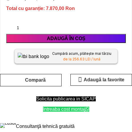
Total cu garanție:
7.870,00
Ron
ADAUGĂ ÎN COȘ
Cumpără acum, plătește mai târziu
de la 256.63 LEI / lună
Adaugă la favorite
Compară
Solicita publicarea in SICAP
Intreaba cost montaj
Consultanţă tehnică gratuită