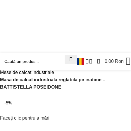
0
0,00
Ron
Prima pagină
Masini Industriale Noi
Calcat
Mese de calcat industriale
Masa de calcat industriala reglabila pe inatime –
BATTISTELLA POSEIDONE
-5%
Faceți clic pentru a mări