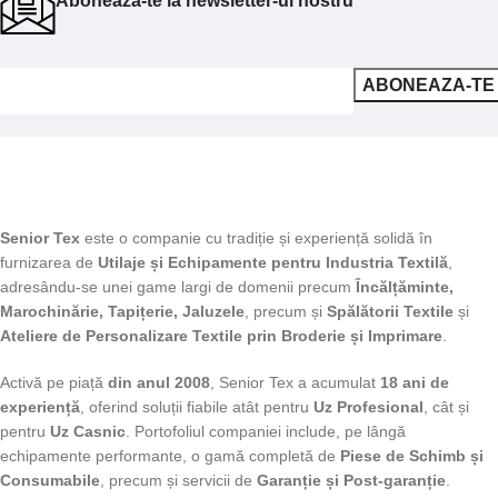
Abonează-te la newsletter-ul nostru
Senior Tex
este o companie cu tradiție și experiență solidă în
furnizarea de
Utilaje și Echipamente pentru Industria Textilă
,
adresându-se unei game largi de domenii precum
Încălțăminte,
Marochinărie, Tapițerie, Jaluzele
, precum și
Spălătorii Textile
și
Ateliere de Personalizare Textile prin Broderie și Imprimare
.
Activă pe piață
din anul 2008
, Senior Tex a acumulat
18 ani de
experiență
, oferind soluții fiabile atât pentru
Uz Profesional
, cât și
pentru
Uz Casnic
. Portofoliul companiei include, pe lângă
echipamente performante, o gamă completă de
Piese de Schimb și
Consumabile
, precum și servicii de
Garanție și Post-garanție
.