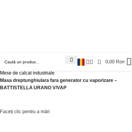
0
0,00
Ron
Prima pagină
Masini Industriale Noi
Calcat
Mese de calcat industriale
Masa dreptunghiulara fara generator cu vaporizare –
BATTISTELLA URANO V/VAP
Faceți clic pentru a mări