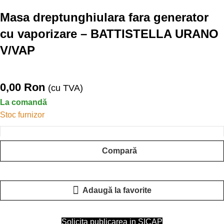
Masa dreptunghiulara fara generator
cu vaporizare – BATTISTELLA URANO
V/VAP
0,00
Ron
(cu TVA)
La comandă
Stoc furnizor
Compară
Adaugă la favorite
Solicita publicarea in SICAP