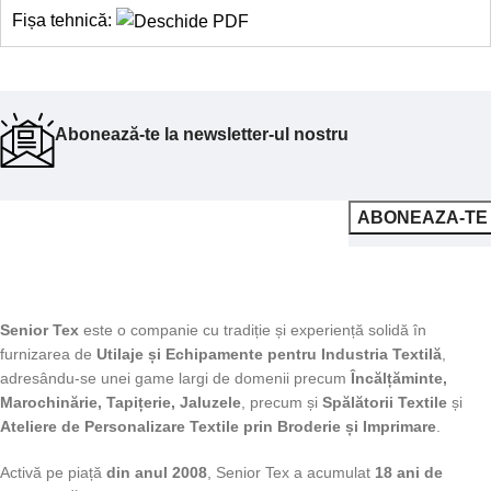
Fișa tehnică:
Abonează-te la newsletter-ul nostru
Senior Tex
este o companie cu tradiție și experiență solidă în
furnizarea de
Utilaje și Echipamente pentru Industria Textilă
,
adresându-se unei game largi de domenii precum
Încălțăminte,
Marochinărie, Tapițerie, Jaluzele
, precum și
Spălătorii Textile
și
Ateliere de Personalizare Textile prin Broderie și Imprimare
.
Activă pe piață
din anul 2008
, Senior Tex a acumulat
18 ani de