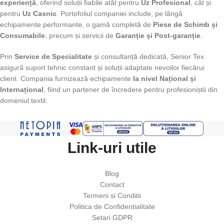
experiență
, oferind soluții fiabile atât pentru
Uz Profesional
, cât și
pentru
Uz Casnic
. Portofoliul companiei include, pe lângă
echipamente performante, o gamă completă de
Piese de Schimb și
Consumabile
, precum și servicii de
Garanție și Post-garanție
.
Prin
Service de Specialitate
și consultanță dedicată, Senior Tex
asigură suport tehnic constant și soluții adaptate nevoilor fiecărui
client. Compania furnizează echipamente
la nivel Național și
Internațional
, fiind un partener de încredere pentru profesioniștii din
domeniul textil.
Link-uri utile
Blog
Contact
Termeni si Conditii
Politica de Confidentialitate
Setari GDPR