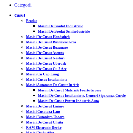
Categorii
Cusut
Brodat
Masini De Brodat Industriale
Masini De Brodat Semiindustriale
Masini De Cusut Handstitch
Masini De Cusut Butoniere Grea
Masini De Cusut Buzunare
Masini De Cusut Ascuns
Masini De Cusut Nasturi
Masini De Cusut Uberdek
Masini De Cusut Cu 2 Ace
Masini Cu Cap Lung
Masini Cusut Incaltaminte
Masini Automate De Cusut In Arie
Masini De Cusut Materiale Foarte Groase
Masini De Cusut Incaltaminte, Centuri Siguranta, Curele
Masini De Cusut Pentru Industria Auto
Masini De Cusut Liniare
Masini Cusatura Lant
Masini Butoniera Usoara
Masini De Cusut Cheita
RAM Electronic Device
Masini De Surfilat