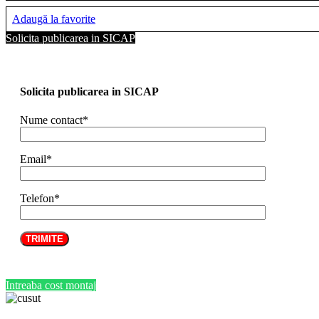
3/BR
Adaugă la favorite
Solicita publicarea in SICAP
Solicita publicarea in SICAP
Nume contact*
Email*
Telefon*
Intreaba cost montaj