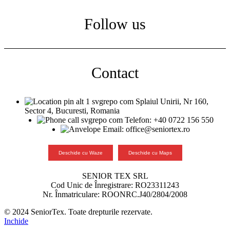
Follow us
Contact
Splaiul Unirii, Nr 160,
Sector 4, Bucuresti, Romania
Telefon: +40 0722 156 550
Email: office@seniortex.ro
Deschide cu Waze
Deschide cu Maps
SENIOR TEX SRL
Cod Unic de Înregistrare: RO23311243
Nr. Înmatriculare: ROONRC.J40/2804/2008
© 2024 SeniorTex. Toate drepturile rezervate.
Inchide