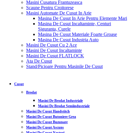
Masini Cusatura Frantuzeasca
Scaune Pentru Croitorese
Masini Automate De Cusut In Arie
Masina De Cusut In Arie Pentru Elemente Mari
Masina De Cusut Incaltaminte, Centuri
Siguranta, Curele
Masina De Cusut Materiale Foarte Groase
Masina De Cusut Industria Auto
Masini De Cusut Cu 2 Ace
Masini De Cusut Incaltaminte
Masini De Cusut FLATLOCK
Ata De Cusut
Stand/picioare Pentru Masinile De Cusut
Cusut
Brodat
Masini De Brodat Industriale
Masini De Brodat Semiindustriale
Masini De Cusut Handstitch
Masini De Cusut Butoniere Grea
Masini De Cusut Buzunare
Masini De Cusut Ascuns
Masini De Cusut Nasturi