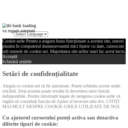
va rugam asteptati
Cookie-urile Pentru a asigura buna funcționare a acestui site, uneori
plasăm în computerul dumneavoastră mici fișiere cu date, cunoscute
sub numele de cookie-uri. Majoritatea site-urilor mari fac acest lucru.
Acceptă
Schimbă setările
Setări de confidențialitate
Alegeți ce cookie-uri să fie autorizate. Puteți schimba aceste setări
oricând. Deși aceasta poate rezulta în devenirea unor funcții
indisponibile. Pentru informații legate de ștergerea cookie-urile vă
rugăm să consultați funcția de Ajutor al browser-ului dvs. CITIȚI
MAI MULT DESPRE COOKIE-URILE UTILIZATE DE NOI.
Cu ajutorul cursorului puteți activa sau dezactiva
diferite tipuri de cookie: