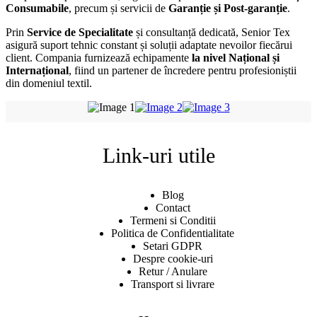
Consumabile
, precum și servicii de
Garanție și Post-garanție
.
Prin
Service de Specialitate
și consultanță dedicată, Senior Tex
asigură suport tehnic constant și soluții adaptate nevoilor fiecărui
client. Compania furnizează echipamente
la nivel Național și
Internațional
, fiind un partener de încredere pentru profesioniștii
din domeniul textil.
Link-uri utile
Blog
Contact
Termeni si Conditii
Politica de Confidentialitate
Setari GDPR
Despre cookie-uri
Retur / Anulare
Transport si livrare