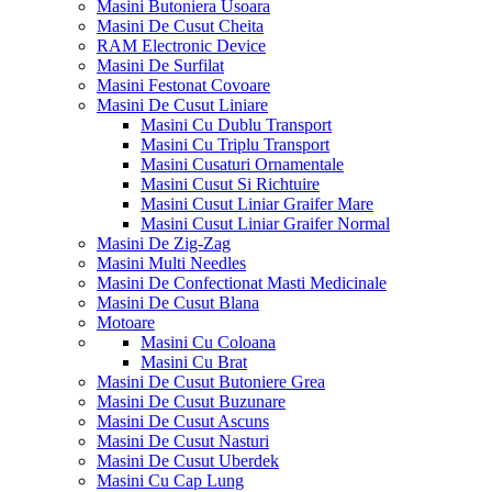
Masini Butoniera Usoara
Masini De Cusut Cheita
RAM Electronic Device
Masini De Surfilat
Masini Festonat Covoare
Masini De Cusut Liniare
Masini Cu Dublu Transport
Masini Cu Triplu Transport
Masini Cusaturi Ornamentale
Masini Cusut Si Richtuire
Masini Cusut Liniar Graifer Mare
Masini Cusut Liniar Graifer Normal
Masini De Zig-Zag
Masini Multi Needles
Masini De Confectionat Masti Medicinale
Masini De Cusut Blana
Motoare
Masini Cu Coloana
Masini Cu Brat
Masini De Cusut Butoniere Grea
Masini De Cusut Buzunare
Masini De Cusut Ascuns
Masini De Cusut Nasturi
Masini De Cusut Uberdek
Masini Cu Cap Lung