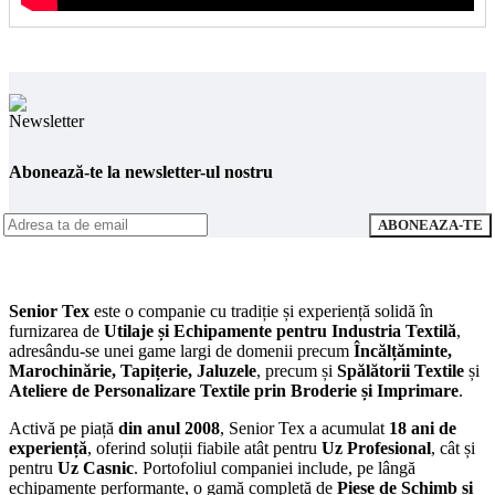
Abonează-te la newsletter-ul nostru
Senior Tex
este o companie cu tradiție și experiență solidă în
furnizarea de
Utilaje și Echipamente pentru Industria Textilă
,
adresându-se unei game largi de domenii precum
Încălțăminte,
Marochinărie, Tapițerie, Jaluzele
, precum și
Spălătorii Textile
și
Ateliere de Personalizare Textile prin Broderie și Imprimare
.
Activă pe piață
din anul 2008
, Senior Tex a acumulat
18 ani de
experiență
, oferind soluții fiabile atât pentru
Uz Profesional
, cât și
pentru
Uz Casnic
. Portofoliul companiei include, pe lângă
echipamente performante, o gamă completă de
Piese de Schimb și