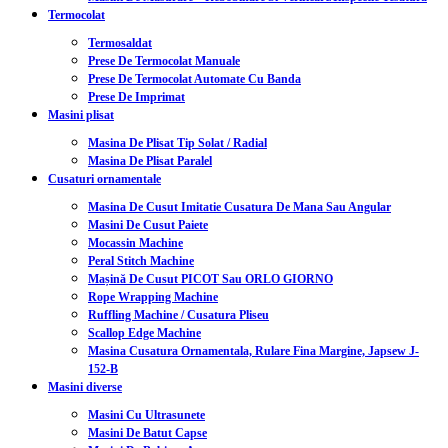
Termocolat
Termosaldat
Prese De Termocolat Manuale
Prese De Termocolat Automate Cu Banda
Prese De Imprimat
Masini plisat
Masina De Plisat Tip Solat / Radial
Masina De Plisat Paralel
Cusaturi ornamentale
Masina De Cusut Imitatie Cusatura De Mana Sau Angular
Masini De Cusut Paiete
Mocassin Machine
Peral Stitch Machine
Mașină De Cusut PICOT Sau ORLO GIORNO
Rope Wrapping Machine
Ruffling Machine / Cusatura Pliseu
Scallop Edge Machine
Masina Cusatura Ornamentala, Rulare Fina Margine, Japsew J-
152-B
Masini diverse
Masini Cu Ultrasunete
Masini De Batut Capse