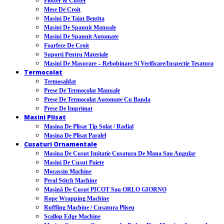
Plotter & Cutter
Mese De Croit
Masini De Taiat Bentita
Masini De Spanuit Manuale
Masini De Spanuit Automate
Foarfece De Croit
Suporti Pentru Materiale
Masini De Masurare – Rebobinare Si Verificare/inspectie Tesatura
Termocolat
Termosaldat
Prese De Termocolat Manuale
Prese De Termocolat Automate Cu Banda
Prese De Imprimat
Masini Plisat
Masina De Plisat Tip Solat / Radial
Masina De Plisat Paralel
Cusaturi Ornamentale
Masina De Cusut Imitatie Cusatura De Mana Sau Angular
Masini De Cusut Paiete
Mocassin Machine
Peral Stitch Machine
Mașină De Cusut PICOT Sau ORLO GIORNO
Rope Wrapping Machine
Ruffling Machine / Cusatura Pliseu
Scallop Edge Machine