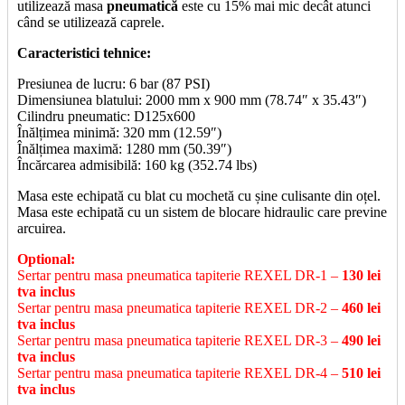
utilizează masa
pneumatică
este cu 15% mai mic decât atunci
când se utilizează caprele.
Caracteristici tehnice:
Presiunea de lucru: 6 bar (87 PSI)
Dimensiunea blatului: 2000 mm x 900 mm (78.74″ x 35.43″)
Cilindru pneumatic: D125x600
Înălțimea minimă: 320 mm (12.59″)
Înălțimea maximă: 1280 mm (50.39″)
Încărcarea admisibilă: 160 kg (352.74 lbs)
Masa este echipată cu blat cu mochetă cu șine culisante din oțel.
Masa este echipată cu un sistem de blocare hidraulic care previne
arcuirea.
Optional:
Sertar pentru masa pneumatica tapiterie REXEL DR-1 –
130 lei
tva inclus
Sertar pentru masa pneumatica tapiterie REXEL DR-2 –
460 lei
tva inclus
Sertar pentru masa pneumatica tapiterie REXEL DR-3 –
490 lei
tva inclus
Sertar pentru masa pneumatica tapiterie REXEL DR-4 –
510 lei
tva inclus