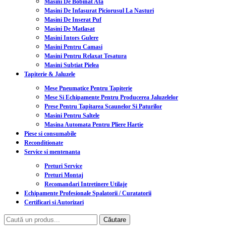
Masini De Bobinat Ata
Masini De Infasurat Piciorusul La Nasturi
Masini De Inserat Puf
Masini De Matlasat
Masini Intors Gulere
Masini Pentru Camasi
Masini Pentru Relaxat Tesatura
Masini Subtiat Pielea
Tapiterie & Jaluzele
Mese Pneumatice Pentru Tapiterie
Mese Si Echipamente Pentru Producerea Jaluzelelor
Prese Pentru Tapitarea Scaunelor Si Paturilor
Masini Pentru Saltele
Masina Automata Pentru Pliere Hartie
Piese si consumabile
Reconditionate
Service si mentenanta
Preturi Service
Preturi Montaj
Recomandari Intretinere Utilaje
Echipamente Profesionale Spalatorii / Curatatorii
Certificari si Autorizari
Căutare