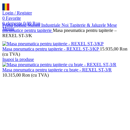
Login / Register
0
Favorite
0
elemente
0,00
Ron
Prima pagină
Masini Industriale Noi
Tapiterie & Jaluzele
Mese
Meniu
pneumatice pentru tapiterie
Masa pneumatica pentru tapiterie –
REXEL ST-3/K
Masa pneumatica pentru tapiterie - REXEL ST-3/KP
15.935,00
Ron
(cu TVA)
Inapoi la produse
Masa pneumatica pentru tapiterie cu brațe - REXEL ST-3/R
10.315,00
Ron
(cu TVA)