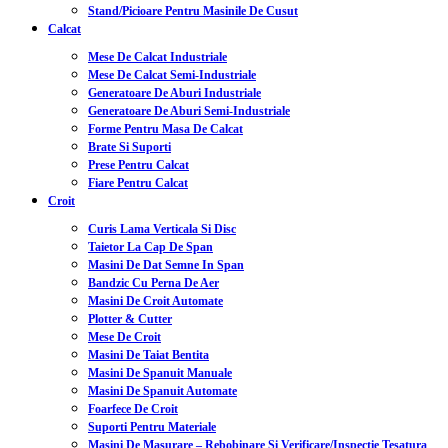
Stand/picioare Pentru Masinile De Cusut
Calcat
Mese De Calcat Industriale
Mese De Calcat Semi-Industriale
Generatoare De Aburi Industriale
Generatoare De Aburi Semi-Industriale
Forme Pentru Masa De Calcat
Brate Si Suporti
Prese Pentru Calcat
Fiare Pentru Calcat
Croit
Curis Lama Verticala Si Disc
Taietor La Cap De Span
Masini De Dat Semne In Span
Bandzic Cu Perna De Aer
Masini De Croit Automate
Plotter & Cutter
Mese De Croit
Masini De Taiat Bentita
Masini De Spanuit Manuale
Masini De Spanuit Automate
Foarfece De Croit
Suporti Pentru Materiale
Masini De Masurare – Rebobinare Si Verificare/inspectie Tesatura