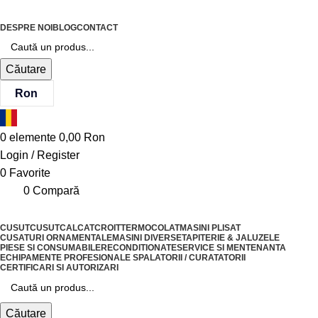
DESPRE NOI
BLOG
CONTACT
Căutare
Ron
0
elemente
0,00
Ron
Login / Register
0
Favorite
0
Compară
CUSUT
CUSUT
CALCAT
CROIT
TERMOCOLAT
MASINI PLISAT
CUSATURI ORNAMENTALE
MASINI DIVERSE
TAPITERIE & JALUZELE
PIESE SI CONSUMABILE
RECONDITIONATE
SERVICE SI MENTENANTA
ECHIPAMENTE PROFESIONALE SPALATORII / CURATATORII
CERTIFICARI SI AUTORIZARI
Căutare