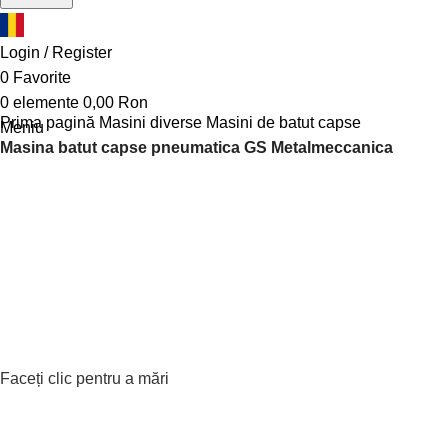
Login / Register
0
Favorite
0
elemente
0,00
Ron
Prima pagină
Masini diverse
Masini de batut capse
Meniu
Masina batut capse pneumatica GS Metalmeccanica
Faceți clic pentru a mări