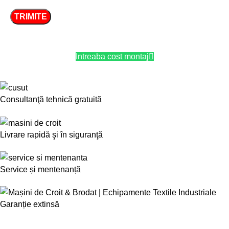
Intreaba cost montaj
Consultanţă tehnică gratuită
Livrare rapidă şi în siguranţă
Service și mentenanță
Garanție extinsă