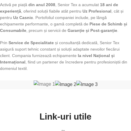
Activă pe piață
din anul 2008
, Senior Tex a acumulat
18 ani de
experiență
, oferind soluții fiabile atât pentru
Uz Profesional
, cât și
pentru
Uz Casnic
. Portofoliul companiei include, pe lângă
echipamente performante, o gamă completă de
Piese de Schimb și
Consumabile
, precum și servicii de
Garanție și Post-garanție
.
Prin
Service de Specialitate
și consultanță dedicată, Senior Tex
asigură suport tehnic constant și soluții adaptate nevoilor fiecărui
client. Compania furnizează echipamente
la nivel Național și
Internațional
, fiind un partener de încredere pentru profesioniștii din
domeniul textil.
Link-uri utile