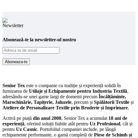
Abonează-te la newsletter-ul nostru
Senior Tex
este o companie cu tradiție și experiență solidă în
furnizarea de
Utilaje și Echipamente pentru Industria Textilă
,
adresându-se unei game largi de domenii precum
Încălțăminte,
Marochinărie, Tapițerie, Jaluzele
, precum și
Spălătorii Textile
și
Ateliere de Personalizare Textile prin Broderie și Imprimare
.
Activă pe piață
din anul 2008
, Senior Tex a acumulat
18 ani de
experiență
, oferind soluții fiabile atât pentru
Uz Profesional
, cât și
pentru
Uz Casnic
. Portofoliul companiei include, pe lângă
echipamente performante, o gamă completă de
Piese de Schimb și