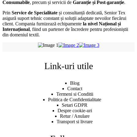
Consumabile
, precum și servicii de
Garanție și Post-garanție
.
Prin
Service de Specialitate
și consultanță dedicată, Senior Tex
asigură suport tehnic constant și soluții adaptate nevoilor fiecărui
client. Compania furnizează echipamente
la nivel Național și
Internațional
, fiind un partener de încredere pentru profesioniștii
din domeniul textil.
Link-uri utile
Blog
Contact
Termeni si Conditii
Politica de Confidentialitate
Setari GDPR
Despre cookie-uri
Retur / Anulare
Transport si livrare