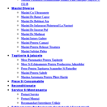
152-B
Masini Diverse
Masini Cu Ultrasunete
Masini De Batut Capse
Masini De Bobinat Ata
Masini De Infasurat Piciorusul La Nasturi
Masini De Inserat Puf
Masini De Matlasat
Masini Intors Gulere
Masini Pentru Camasi
Masini Pentru Relaxat Tesatura
Masini Subtiat Pielea
Tapiterie & Jaluzele
Mese Pneumatice Pentru Tapiterie
Mese Si Echipamente Pentru Producerea Jaluzelelor
Prese Pentru Tapitarea Scaunelor Si Paturilor
Masini Pentru Saltele
Masina Automata Pentru Pliere Hartie
Piese Si Consumabile
Reconditionate
Service Si Mentenanta
Preturi Service
Preturi Montaj
Recomandari Intretinere Utilaje