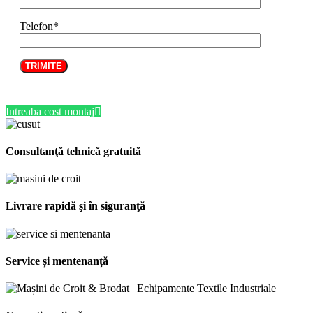
Telefon*
Intreaba cost montaj
Consultanţă tehnică gratuită
Livrare rapidă şi în siguranţă
Service și mentenanță