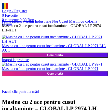
Login / Register
0
Favorite
0
elemente
0,00
Ron
Prima pagină
Masini Industriale Noi
Cusut
Masini cu coloana
Meniu
Masina cu 2 ace pentru cusut incaltaminte – GLOBAL LP 2974
LH-AUT
Masina cu 1 ac pentru cusut incaltaminte - GLOBAL LP 2971 LH-
AUT
Cere ofertă
Inapoi la produse
Masina cu 1 ac pentru cusut incaltaminte - GLOBAL LP 9971
Cere ofertă
Faceți clic pentru a mări
Masina cu 2 ace pentru cusut
incaltaminte – GLOBAL LP 2974 LH-