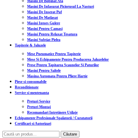
Masini De Bobinat Ata
Masini De Infasurat Piciorusul La Nasturi
Masini De Inserat Puf
Masini De Matlasat
Masini Intors Gulere
Masini Pentru Camasi
Masini Pentru Relaxat Tesatura
Masini Subtiat Pielea
Tapiterie & Jaluzele
Mese Pneumatice Pentru Tapiterie
Mese Si Echipamente Pentru Producerea Jaluzelelor
Prese Pentru Tapitarea Scaunelor Si Paturilor
Masini Pentru Saltele
Masina Automata Pentru Pliere Hartie
Piese si consumabile
Reconditionate
Service si mentenanta
Preturi Service
Preturi Montaj
Recomandari Intretinere Utilaje
Echipamente Profesionale Spalatorii / Curatatorii
Certificari si Autorizari
Căutare