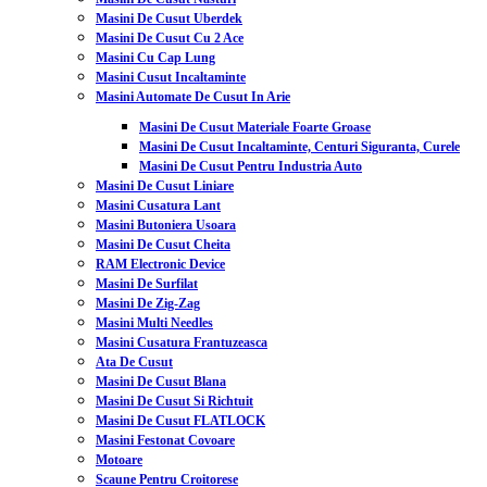
Masini De Cusut Uberdek
Masini De Cusut Cu 2 Ace
Masini Cu Cap Lung
Masini Cusut Incaltaminte
Masini Automate De Cusut In Arie
Masini De Cusut Materiale Foarte Groase
Masini De Cusut Incaltaminte, Centuri Siguranta, Curele
Masini De Cusut Pentru Industria Auto
Masini De Cusut Liniare
Masini Cusatura Lant
Masini Butoniera Usoara
Masini De Cusut Cheita
RAM Electronic Device
Masini De Surfilat
Masini De Zig-Zag
Masini Multi Needles
Masini Cusatura Frantuzeasca
Ata De Cusut
Masini De Cusut Blana
Masini De Cusut Si Richtuit
Masini De Cusut FLATLOCK
Masini Festonat Covoare
Motoare
Scaune Pentru Croitorese