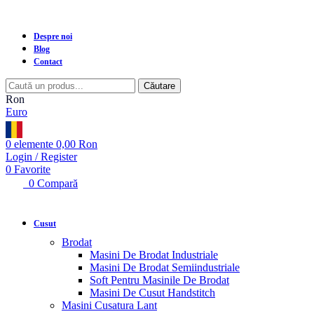
Despre noi
Blog
Contact
Căutare
Ron
Euro
0
elemente
0,00
Ron
Login / Register
0
Favorite
0
Compară
Cusut
Brodat
Masini De Brodat Industriale
Masini De Brodat Semiindustriale
Soft Pentru Masinile De Brodat
Masini De Cusut Handstitch
Masini Cusatura Lant