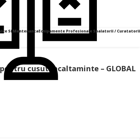
vice Si Mentenanta
Echipamente Profesionale Spalatorii / Curatatorii
 pentru cusut incaltaminte – GLOBAL