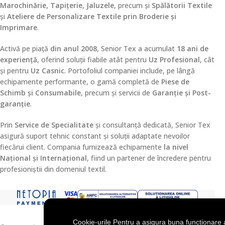
Marochinărie, Tapițerie, Jaluzele
, precum și
Spălătorii Textile
și
Ateliere de Personalizare Textile prin Broderie și
Imprimare
.
Activă pe piață
din anul 2008
, Senior Tex a acumulat
18 ani de
experiență
, oferind soluții fiabile atât pentru
Uz Profesional
, cât
și pentru
Uz Casnic
. Portofoliul companiei include, pe lângă
echipamente performante, o gamă completă de
Piese de
Schimb și Consumabile
, precum și servicii de
Garanție și Post-
garanție
.
Prin
Service de Specialitate
și consultanță dedicată, Senior Tex
asigură suport tehnic constant și soluții adaptate nevoilor
fiecărui client. Compania furnizează echipamente
la nivel
Național și Internațional
, fiind un partener de încredere pentru
profesioniștii din domeniul textil.
Cookie-urile Pentru a asigura buna funcționare 