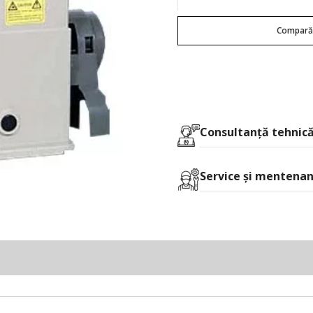
Compar
Consultanţă tehnică
Service și mentena