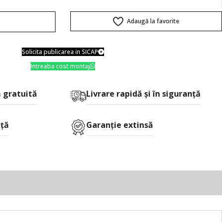
Adaugă la favorite
ă
Solicita publicarea in SICAP
Intreaba cost montaj
 gratuită
Livrare rapidă şi în siguranţă
nță
Garanție extinsă