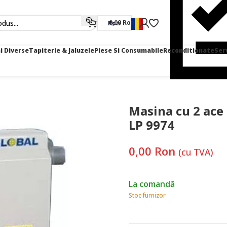
0,00
Ron
Ron
i Diverse
Tapiterie & Jaluzele
Piese Si Consumabile
Reconditionate
Ser
tru cusut incaltaminte – GLOBAL LP 9974
Masina cu 2 ace
LP 9974
0,00
Ron
(cu TVA)
La comandă
Stoc furnizor