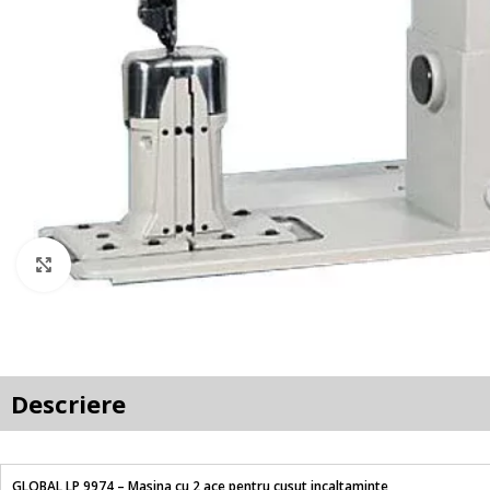
Faceți clic pentru a mări
Descriere
GLOBAL LP 9974 – Masina cu 2 ace pentru cusut incaltaminte