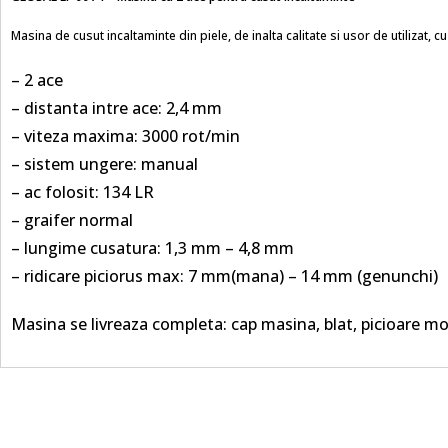
Masina de cusut incaltaminte din piele, de inalta calitate si usor de utilizat, c
– 2 ace
– distanta intre ace: 2,4 mm
– viteza maxima: 3000 rot/min
– sistem ungere: manual
– ac folosit: 134 LR
– graifer normal
– lungime cusatura: 1,3 mm – 4,8 mm
– ridicare piciorus max: 7 mm(mana) – 14 mm (genunchi)
Masina se livreaza completa: cap masina, blat, picioare mo