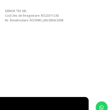
SENIOR TEX SRL
Cod Unic de Înregistrare: RO23311243
Nr. Înmatriculare: ROONRC.J40/2804/2008