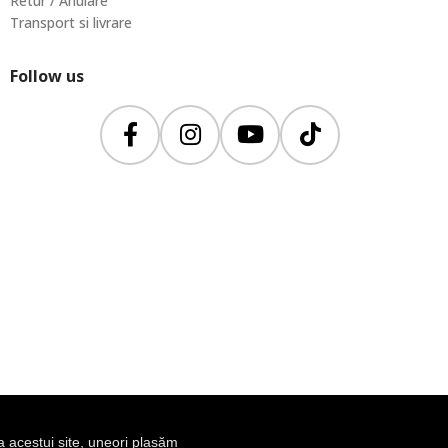
Retur / Anulare
Transport si livrare
Follow us
a acestui site, uneori plasăm