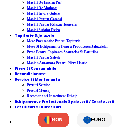
Masini De Inserat Puf
Masini De Matlasat
Masini Intors Gulere
Masini Pentru Camasi
Masini Pentru Relaxat Tesatura
Masini Subtiat Pielea
Tapiterie & Jaluzele
Mese Pneumatice Pentru Tapiterie
Mese Si Echipamente Pentru Producerea Jaluzelelor
Prese Pentru Tapitarea Scaunelor Si Paturilor
Masini Pentru Saltele
Masina Automata Pentru Pliere Hartie
Piese Si Consumabile
Reconditionate
Service Si Mentenanta
Preturi Service
Preturi Montaj
Recomandari Intretinere Utilaje
Echipamente Profesionale Spalatorii / Curatatorii
Certificari Si Autorizari
|
RON
EURO