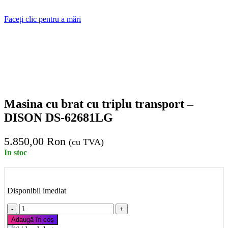
Faceți clic pentru a mări
Masina cu brat cu triplu transport –
DISON DS-62681LG
5.850,00
Ron
(cu TVA)
In stoc
Disponibil imediat
Cantitate
Masina
Adaugă în coș
cu