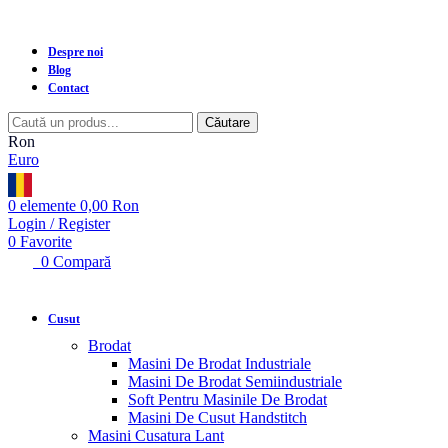
Despre noi
Blog
Contact
Căutare
Ron
Euro
0
elemente
0,00
Ron
Login / Register
0
Favorite
0
Compară
Cusut
Brodat
Masini De Brodat Industriale
Masini De Brodat Semiindustriale
Soft Pentru Masinile De Brodat
Masini De Cusut Handstitch
Masini Cusatura Lant