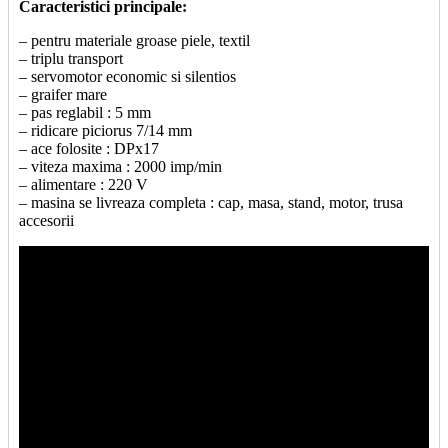
Caracteristici principale:
– pentru materiale groase piele, textil
– triplu transport
– servomotor economic si silentios
– graifer mare
– pas reglabil : 5 mm
– ridicare piciorus 7/14 mm
– ace folosite : DPx17
– viteza maxima : 2000 imp/min
– alimentare : 220 V
– masina se livreaza completa : cap, masa, stand, motor, trusa
accesorii