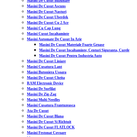
Masini De Cusut Buzunare
Masini De Cusut Ascuns
Masini De Cusut Nasturi
Masini De Cusut Uberdek
Masini De Cusut Cu 2 Ace
Masini Cu Cap Lung
Masini Cusut Incaltaminte
Masini Automate De Cusut In Arie
Masini De Cusut Materiale Foarte Groase
Masini De Cusut Incaltaminte, Centuri Siguranta, Curele
Masini De Cusut Pentru Industria Auto
Masini De Cusut Liniare
Masini Cusatura Lant
Masini Butoniera Usoara
Masini De Cusut Cheita
RAM Electronic Device
Masini De Surfilat
Masini De Zig-Zag
Masini Multi Needles
Masini Cusatura Frantuzeasca
Ata De Cusut
Masini De Cusut Blana
Masini De Cusut Si Richtuit
Masini De Cusut FLATLOCK
Masini Festonat Covoare