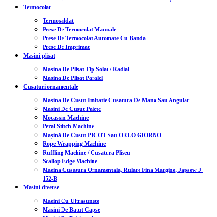
Termocolat
Termosaldat
Prese De Termocolat Manuale
Prese De Termocolat Automate Cu Banda
Prese De Imprimat
Masini plisat
Masina De Plisat Tip Solat / Radial
Masina De Plisat Paralel
Cusaturi ornamentale
Masina De Cusut Imitatie Cusatura De Mana Sau Angular
Masini De Cusut Paiete
Mocassin Machine
Peral Stitch Machine
Mașină De Cusut PICOT Sau ORLO GIORNO
Rope Wrapping Machine
Ruffling Machine / Cusatura Pliseu
Scallop Edge Machine
Masina Cusatura Ornamentala, Rulare Fina Margine, Japsew J-
152-B
Masini diverse
Masini Cu Ultrasunete
Masini De Batut Capse