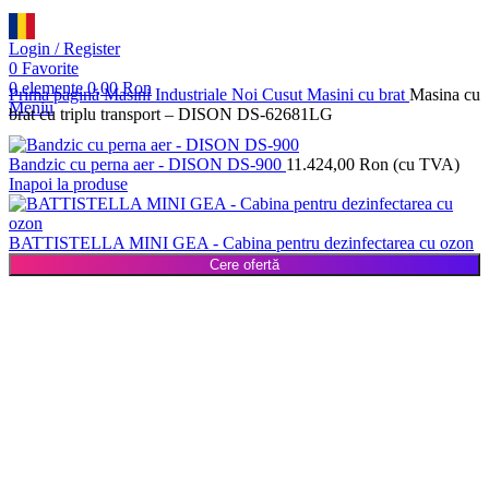
Login / Register
0
Favorite
0
elemente
0,00
Ron
Prima pagină
Masini Industriale Noi
Cusut
Masini cu brat
Masina cu
Meniu
brat cu triplu transport – DISON DS-62681LG
Bandzic cu perna aer - DISON DS-900
11.424,00
Ron
(cu TVA)
Inapoi la produse
BATTISTELLA MINI GEA - Cabina pentru dezinfectarea cu ozon
Cere ofertă