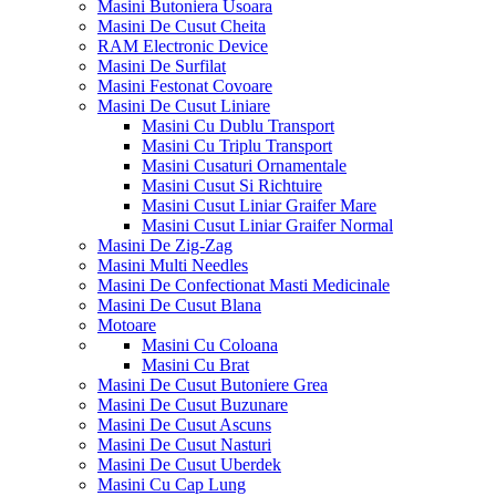
Masini Butoniera Usoara
Masini De Cusut Cheita
RAM Electronic Device
Masini De Surfilat
Masini Festonat Covoare
Masini De Cusut Liniare
Masini Cu Dublu Transport
Masini Cu Triplu Transport
Masini Cusaturi Ornamentale
Masini Cusut Si Richtuire
Masini Cusut Liniar Graifer Mare
Masini Cusut Liniar Graifer Normal
Masini De Zig-Zag
Masini Multi Needles
Masini De Confectionat Masti Medicinale
Masini De Cusut Blana
Motoare
Masini Cu Coloana
Masini Cu Brat
Masini De Cusut Butoniere Grea
Masini De Cusut Buzunare
Masini De Cusut Ascuns
Masini De Cusut Nasturi
Masini De Cusut Uberdek
Masini Cu Cap Lung