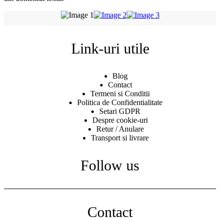
Link-uri utile
Blog
Contact
Termeni si Conditii
Politica de Confidentialitate
Setari GDPR
Despre cookie-uri
Retur / Anulare
Transport si livrare
Follow us
Contact