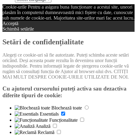
Cookie-urile Pentru a asigura buna funcționare a acestui site, uneori
plasăm în computerul dumneavoastră mici fișiere cu date, cunoscute
sub numele de cookie-uri. Majoritatea site-urilor mari fac acest lucru.
Acceptă
Schimbă setările
Setări de confidențialitate
Alegeți ce cookie-uri să fie autorizate. Puteți schimba aceste setări
oricând. Deși aceasta poate rezulta în devenirea unor funcții
indisponibile. Pentru informații legate de ștergerea cookie-urile vă
rugăm să consultați funcția de Ajutor al browser-ului dvs. CITIȚI
MAI MULT DESPRE COOKIE-URILE UTILIZATE DE NOI.
Cu ajutorul cursorului puteți activa sau dezactiva
diferite tipuri de cookie:
Blochează toate
Essentials
Funcționalitate
Analiză
Reclamă