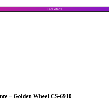
Cere ofertă
inte – Golden Wheel CS-6910