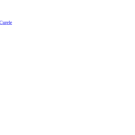
 Curele