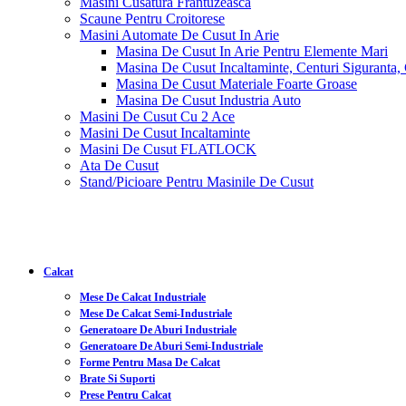
Masini Cusatura Frantuzeasca
Scaune Pentru Croitorese
Masini Automate De Cusut In Arie
Masina De Cusut In Arie Pentru Elemente Mari
Masina De Cusut Incaltaminte, Centuri Siguranta,
Masina De Cusut Materiale Foarte Groase
Masina De Cusut Industria Auto
Masini De Cusut Cu 2 Ace
Masini De Cusut Incaltaminte
Masini De Cusut FLATLOCK
Ata De Cusut
Stand/picioare Pentru Masinile De Cusut
Calcat
Mese De Calcat Industriale
Mese De Calcat Semi-Industriale
Generatoare De Aburi Industriale
Generatoare De Aburi Semi-Industriale
Forme Pentru Masa De Calcat
Brate Si Suporti
Prese Pentru Calcat