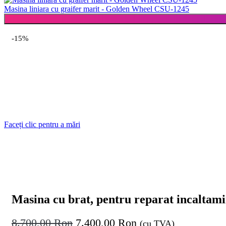
Masina liniara cu graifer marit - Golden Wheel CSU-1245
-15%
Faceți clic pentru a mări
Masina cu brat, pentru reparat incaltam
8.700,00
Ron
7.400,00
Ron
(cu TVA)