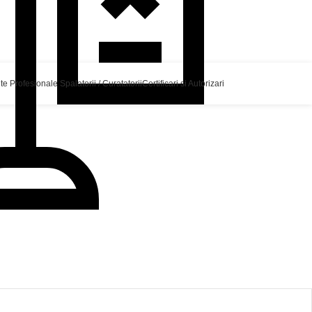
 Profesionale Spalatorii / Curatatorii
Certificari si Autorizari
Inapoi la produse