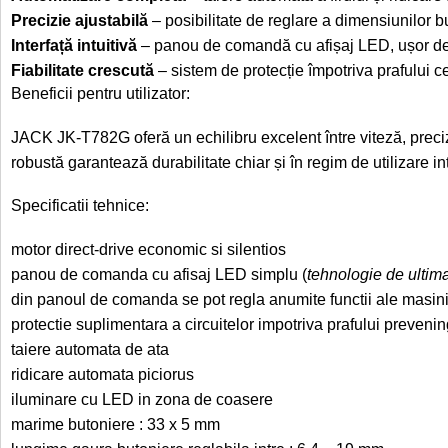
Precizie ajustabilă
– posibilitate de reglare a dimensiunilor bu
Interfață intuitivă
– panou de comandă cu afișaj LED, ușor de 
Fiabilitate crescută
– sistem de protecție împotriva prafului 
Beneficii pentru utilizator:
JACK JK-T782G oferă un echilibru excelent între viteză, precizie
robustă garantează durabilitate chiar și în regim de utilizare i
Specificatii tehnice:
motor direct-drive economic si silentios
panou de comanda cu afisaj LED simplu (
tehnologie de ultima
din panoul de comanda se pot regla anumite functii ale masini
protectie suplimentara a circuitelor impotriva prafului preveni
taiere automata de ata
ridicare automata piciorus
iluminare cu LED in zona de coasere
marime butoniere : 33 x 5 mm