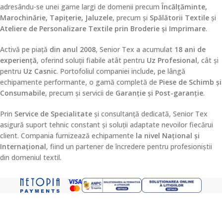
adresându-se unei game largi de domenii precum
Încălțăminte,
Marochinărie, Tapițerie, Jaluzele
, precum și
Spălătorii Textile
și
Ateliere de Personalizare Textile prin Broderie și Imprimare
.
Activă pe piață
din anul 2008
, Senior Tex a acumulat
18 ani de
experiență
, oferind soluții fiabile atât pentru
Uz Profesional
, cât și
pentru
Uz Casnic
. Portofoliul companiei include, pe lângă
echipamente performante, o gamă completă de
Piese de Schimb și
Consumabile
, precum și servicii de
Garanție și Post-garanție
.
Prin
Service de Specialitate
și consultanță dedicată, Senior Tex
asigură suport tehnic constant și soluții adaptate nevoilor fiecărui
client. Compania furnizează echipamente
la nivel Național și
Internațional
, fiind un partener de încredere pentru profesioniștii
din domeniul textil.