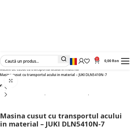
0
0,00
Ron
Prima pagină
Masini Industriale Noi
Cusut
Masini de cusut liniare
Masini de cusut cu transportul acului in material
Masina cusut cu transportul acului in material – JUKI DLN5410N-7
Faceți clic pentru a mări
Masina cusut cu transportul acului
in material – JUKI DLN5410N-7