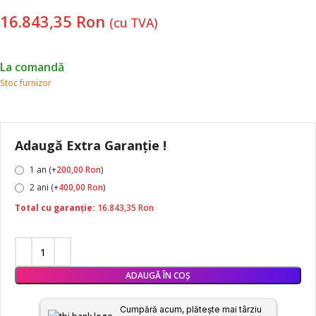
16.843,35
Ron
(cu TVA)
La comandă
Stoc furnizor
Adaugă Extra Garanție !
1 an (+
200,00
Ron
)
2 ani (+
400,00
Ron
)
Total cu garanție:
16.843,35
Ron
ADAUGĂ ÎN COȘ
Cumpără acum, plătește mai târziu