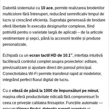
Datorită sistemului cu
10 ace
, permite realizarea broderiilor
multicolore fără întreruperi, reducând semnificativ timpul de
lucru și crescând eficiența. Suprafața generoasă de brodare
oferă libertate în execuția designurilor complexe, fiind
potrivită pentru o varietate largă de aplicații – de la articole
vestimentare și șepci, până la accesorii textile și produse
personalizate.
Echipată cu un
ecran tactil HD de 10.1”
, interfața intuitivă
facilitează controlul complet asupra proiectelor: editare,
previzualizare și ajustare direct din panoul principal.
Conectivitatea Wi-Fi permite transferul rapid al modelelor,
integrând perfect fluxul digital de lucru.
Cu o
viteză de până la 1000 de împunsături pe minut
,
mașina oferă productivitate ridicată fără compromisuri în
ceea ce privește calitatea finisajelor. Funcțiile automate —
precum
tăierea firului
,
detecția ruperii acestuia
și