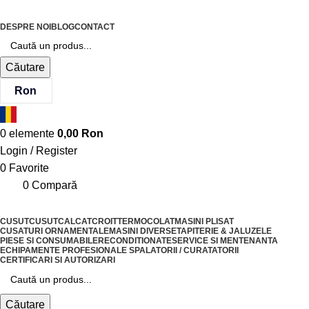
DESPRE NOI
BLOG
CONTACT
Căutare
Ron
0
elemente
0,00
Ron
Login / Register
0
Favorite
0
Compară
CUSUT
CUSUT
CALCAT
CROIT
TERMOCOLAT
MASINI PLISAT
CUSATURI ORNAMENTALE
MASINI DIVERSE
TAPITERIE & JALUZELE
PIESE SI CONSUMABILE
RECONDITIONATE
SERVICE SI MENTENANTA
ECHIPAMENTE PROFESIONALE SPALATORII / CURATATORII
CERTIFICARI SI AUTORIZARI
Căutare