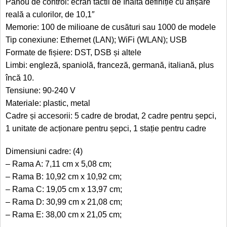
Panou de control: ecran tactil de înaltă definiție cu afișare
reală a culorilor, de 10,1″
Memorie: 100 de milioane de cusături sau 1000 de modele
Tip conexiune: Ethernet (LAN); WiFi (WLAN); USB
Formate de fișiere: DST, DSB și altele
Limbi: engleză, spaniolă, franceză, germană, italiană, plus
încă 10.
Tensiune: 90-240 V
Materiale: plastic, metal
Cadre și accesorii: 5 cadre de brodat, 2 cadre pentru șepci,
1 unitate de acționare pentru șepci, 1 stație pentru cadre
Dimensiuni cadre: (4)
– Rama A: 7,11 cm x 5,08 cm;
– Rama B: 10,92 cm x 10,92 cm;
– Rama C: 19,05 cm x 13,97 cm;
– Rama D: 30,99 cm x 21,08 cm;
– Rama E: 38,00 cm x 21,05 cm;