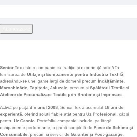
Senior Tex
este o companie cu tradiție și experiență solidă în
furnizarea de
Utilaje și Echipamente pentru Industria Textilă
,
adresându-se unei game largi de domenii precum
Încălțăminte,
Marochinărie, Tapițerie, Jaluzele
, precum și
Spălătorii Textile
și
Ateliere de Personalizare Textile prin Broderie și Imprimare
.
Activă pe piață
din anul 2008
, Senior Tex a acumulat
18 ani de
experiență
, oferind soluții fiabile atât pentru
Uz Profesional
, cât și
pentru
Uz Casnic
. Portofoliul companiei include, pe lângă
echipamente performante, o gamă completă de
Piese de Schimb și
Consumabile
, precum și servicii de
Garanție și Post-garanție
.