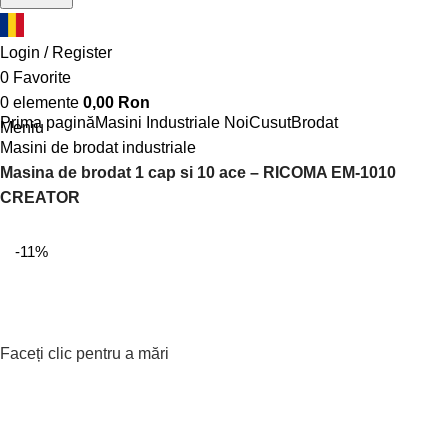
Login / Register
0
Favorite
0
elemente
0,00
Ron
Prima pagină
Masini Industriale Noi
Cusut
Brodat
Meniu
Masini de brodat industriale
Masina de brodat 1 cap si 10 ace – RICOMA EM-1010
CREATOR
-11%
Faceți clic pentru a mări