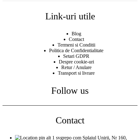
Link-uri utile
Blog
Contact
Termeni si Conditii
Politica de Confidentialitate
Setari GDPR
Despre cookie-uri
Retur / Anulare
Transport si livrare
Follow us
Contact
Splaiul Unirii, Nr 160,