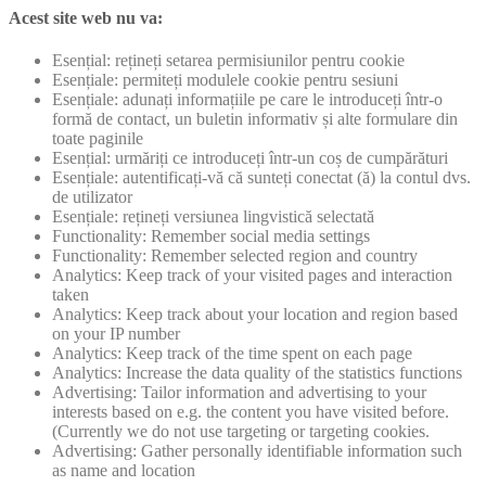
Acest site web nu va:
Esențial: rețineți setarea permisiunilor pentru cookie
Esențiale: permiteți modulele cookie pentru sesiuni
Esențiale: adunați informațiile pe care le introduceți într-o
formă de contact, un buletin informativ și alte formulare din
toate paginile
Esențial: urmăriți ce introduceți într-un coș de cumpărături
Esențiale: autentificați-vă că sunteți conectat (ă) la contul dvs.
de utilizator
Esențiale: rețineți versiunea lingvistică selectată
Functionality: Remember social media settings
Functionality: Remember selected region and country
Analytics: Keep track of your visited pages and interaction
taken
Analytics: Keep track about your location and region based
on your IP number
Analytics: Keep track of the time spent on each page
Analytics: Increase the data quality of the statistics functions
Advertising: Tailor information and advertising to your
interests based on e.g. the content you have visited before.
(Currently we do not use targeting or targeting cookies.
Advertising: Gather personally identifiable information such
as name and location