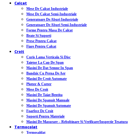
Calcat
Mese De Calcat Industriale
Mese De Calcat Semi-Industriale
Generatoare De Aburi Industriale
Generatoare De Aburi Semi-Industriale
Forme Pentru Masa De Calcat
Brate Si Suporti
Prese Pentru Calcat
Fiare Pentru Calcat
Croit
Curis Lama Verticala Si Disc
Taietor La Cap De Span
Masini De Dat Semne In Span
Bandzic Cu Perna De Aer
Masini De Croit Automate
Plotter & Cutter
Mese De Croit
Masini De Taiat Bentita
Masini De Spanuit Manuale
Masini De Spanuit Automate
Foarfece De Croit
Suporti Pentru Materiale
Masini De Masurare – Rebobinare Si Verificare/inspectie Tesatura
Termocolat
Termosaldat