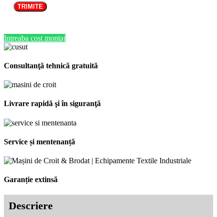
Intreaba cost montaj
Consultanţă tehnică gratuită
Livrare rapidă şi în siguranţă
Service și mentenanță
Garanție extinsă
Descriere