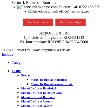
Sector 4, Bucuresti, Romania
Telefon: +40 0722 156 550
Email: office@seniortex.ro
Deschide cu Waze
Deschide cu Maps
SENIOR TEX SRL
Cod Unic de Înregistrare: RO23311243
Nr. Înmatriculare: ROONRC.J40/2804/2008
© 2024 SeniorTex. Toate drepturile rezervate.
Inchide
Categorii
Cusut
Brodat
Masini De Brodat Industriale
Masini De Brodat Semiindustriale
Masini De Cusut Handstitch
Masini De Cusut Butoniere Grea
Masini De Cusut Buzunare
Masini De Cusut Ascuns
Masini De Cusut Nasturi