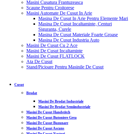
Masini Cusatura Frantuzeasca
Scaune Pentru Croitorese
Masini Automate De Cusut In Arie
Masina De Cusut In Arie Pentru Elemente Mari
Masina De Cusut Incaltaminte, Centuri
Siguranta, Curele
Masina De Cusut Materiale Foarte Groase
Masina De Cusut Industria Auto
Masini De Cusut Cu 2 Ace
Masini De Cusut Incaltaminte
Masini De Cusut FLATLOCK
Ata De Cusut
Stand/picioare Pentru Masinile De Cusut
Cusut
Brodat
Masini De Brodat Industriale
Masini De Brodat Semiindustriale
Masini De Cusut Handstitch
Masini De Cusut Butoniere Grea
Masini De Cusut Buzunare
Masini De Cusut Ascuns
Masini De Cusut Nasturi