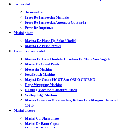
Termocolat
Termosaldat
Prese De Termocolat Manuale
Prese De Termocolat Automate Cu Banda
Prese De Imprimat
Masini plisat
Masina De Plisat Tip Solat / Radial
Masina De Plisat Paralel
Cusaturi ornamentale
Masina De Cusut Imitatie Cusatura De Mana Sau Angular
Masini De Cusut Paiete
Mocassin Machine
Peral Stitch Machine
Mașină De Cusut PICOT Sau ORLO GIORNO
Rope Wrapping Machine
Ruffling Machine / Cusatura Pliseu
Scallop Edge Machine
Masina Cusatura Ornamentala, Rulare Fina Margine, Japsew J-
152-B
Masini diverse
Masini Cu Ultrasunete
Masini De Batut Capse