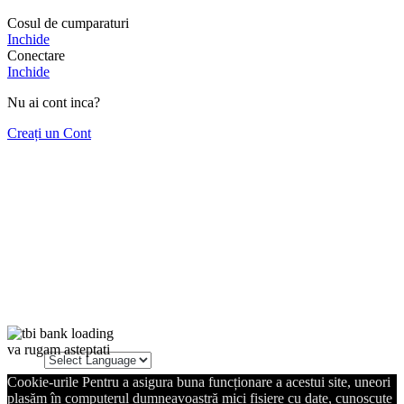
Cosul de cumparaturi
Inchide
Conectare
Inchide
Nu ai cont inca?
Creați un Cont
va rugam asteptati
Cookie-urile Pentru a asigura buna funcționare a acestui site, uneori
plasăm în computerul dumneavoastră mici fișiere cu date, cunoscute