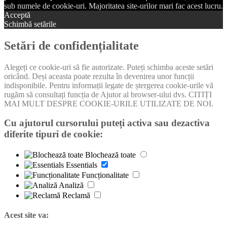
sub numele de cookie-uri. Majoritatea site-urilor mari fac acest lucru.
Acceptă
Schimbă setările
Setări de confidențialitate
Alegeți ce cookie-uri să fie autorizate. Puteți schimba aceste setări
oricând. Deși aceasta poate rezulta în devenirea unor funcții
indisponibile. Pentru informații legate de ștergerea cookie-urile vă
rugăm să consultați funcția de Ajutor al browser-ului dvs. CITIȚI
MAI MULT DESPRE COOKIE-URILE UTILIZATE DE NOI.
Cu ajutorul cursorului puteți activa sau dezactiva
diferite tipuri de cookie:
Blochează toate
Essentials
Funcționalitate
Analiză
Reclamă
Acest site va: