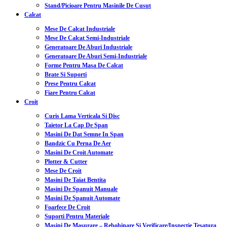
Stand/picioare Pentru Masinile De Cusut
Calcat
Mese De Calcat Industriale
Mese De Calcat Semi-Industriale
Generatoare De Aburi Industriale
Generatoare De Aburi Semi-Industriale
Forme Pentru Masa De Calcat
Brate Si Suporti
Prese Pentru Calcat
Fiare Pentru Calcat
Croit
Curis Lama Verticala Si Disc
Taietor La Cap De Span
Masini De Dat Semne In Span
Bandzic Cu Perna De Aer
Masini De Croit Automate
Plotter & Cutter
Mese De Croit
Masini De Taiat Bentita
Masini De Spanuit Manuale
Masini De Spanuit Automate
Foarfece De Croit
Suporti Pentru Materiale
Masini De Masurare – Rebobinare Si Verificare/inspectie Tesatura