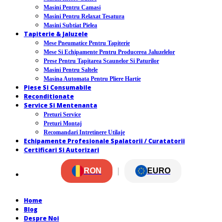
Masini Pentru Camasi
Masini Pentru Relaxat Tesatura
Masini Subtiat Pielea
Tapiterie & Jaluzele
Mese Pneumatice Pentru Tapiterie
Mese Si Echipamente Pentru Producerea Jaluzelelor
Prese Pentru Tapitarea Scaunelor Si Paturilor
Masini Pentru Saltele
Masina Automata Pentru Pliere Hartie
Piese Si Consumabile
Reconditionate
Service Si Mentenanta
Preturi Service
Preturi Montaj
Recomandari Intretinere Utilaje
Echipamente Profesionale Spalatorii / Curatatorii
Certificari Si Autorizari
|
RON
EURO
Home
Blog
Despre Noi