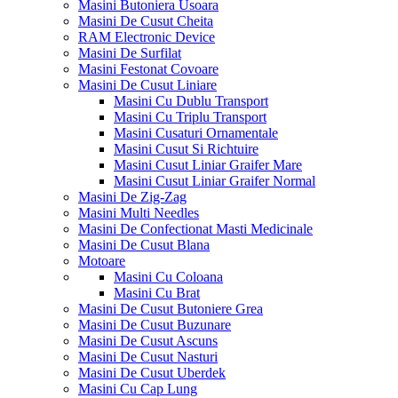
Masini Butoniera Usoara
Masini De Cusut Cheita
RAM Electronic Device
Masini De Surfilat
Masini Festonat Covoare
Masini De Cusut Liniare
Masini Cu Dublu Transport
Masini Cu Triplu Transport
Masini Cusaturi Ornamentale
Masini Cusut Si Richtuire
Masini Cusut Liniar Graifer Mare
Masini Cusut Liniar Graifer Normal
Masini De Zig-Zag
Masini Multi Needles
Masini De Confectionat Masti Medicinale
Masini De Cusut Blana
Motoare
Masini Cu Coloana
Masini Cu Brat
Masini De Cusut Butoniere Grea
Masini De Cusut Buzunare
Masini De Cusut Ascuns
Masini De Cusut Nasturi
Masini De Cusut Uberdek
Masini Cu Cap Lung