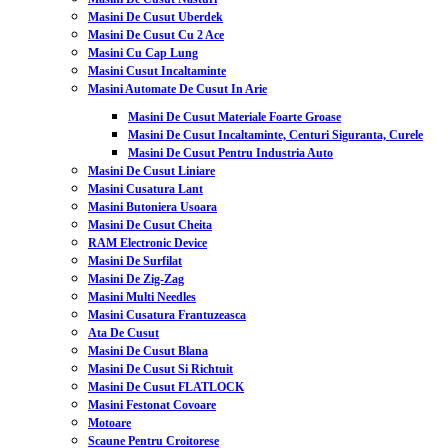
Masini De Cusut Uberdek
Masini De Cusut Cu 2 Ace
Masini Cu Cap Lung
Masini Cusut Incaltaminte
Masini Automate De Cusut In Arie
Masini De Cusut Materiale Foarte Groase
Masini De Cusut Incaltaminte, Centuri Siguranta, Curele
Masini De Cusut Pentru Industria Auto
Masini De Cusut Liniare
Masini Cusatura Lant
Masini Butoniera Usoara
Masini De Cusut Cheita
RAM Electronic Device
Masini De Surfilat
Masini De Zig-Zag
Masini Multi Needles
Masini Cusatura Frantuzeasca
Ata De Cusut
Masini De Cusut Blana
Masini De Cusut Si Richtuit
Masini De Cusut FLATLOCK
Masini Festonat Covoare
Motoare
Scaune Pentru Croitorese