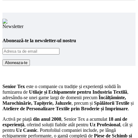
Abonează-te la newsletter-ul nostru
Senior Tex
este o companie cu tradiție și experiență solidă în
furnizarea de
Utilaje și Echipamente pentru Industria Textilă
,
adresându-se unei game largi de domenii precum
Încălțăminte,
Marochinărie, Tapițerie, Jaluzele
, precum și
Spălătorii Textile
și
Ateliere de Personalizare Textile prin Broderie și Imprimare
.
Activă pe piață
din anul 2008
, Senior Tex a acumulat
18 ani de
experiență
, oferind soluții fiabile atât pentru
Uz Profesional
, cât și
pentru
Uz Casnic
. Portofoliul companiei include, pe lângă
echipamente performante, o gamă completă de
Piese de Schimb și