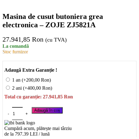
Masina de cusut butoniera grea
electronica – ZOJE ZJ5821A
27.941,85
Ron
(cu TVA)
La comandă
Stoc furnizor
Adaugă Extra Garanție !
1 an (+
200,00
Ron
)
2 ani (+
400,00
Ron
)
Total cu garanție:
27.941,85
Ron
Adaugă în coș
Cumpără acum, plătește mai târziu
de la 797.39 LEI / lună