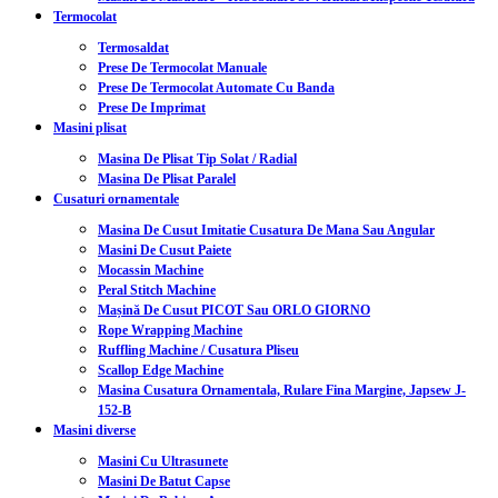
Termocolat
Termosaldat
Prese De Termocolat Manuale
Prese De Termocolat Automate Cu Banda
Prese De Imprimat
Masini plisat
Masina De Plisat Tip Solat / Radial
Masina De Plisat Paralel
Cusaturi ornamentale
Masina De Cusut Imitatie Cusatura De Mana Sau Angular
Masini De Cusut Paiete
Mocassin Machine
Peral Stitch Machine
Mașină De Cusut PICOT Sau ORLO GIORNO
Rope Wrapping Machine
Ruffling Machine / Cusatura Pliseu
Scallop Edge Machine
Masina Cusatura Ornamentala, Rulare Fina Margine, Japsew J-
152-B
Masini diverse
Masini Cu Ultrasunete
Masini De Batut Capse