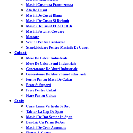
Masini Cusatura Frantuzeasca
Ata De Cusut
Masini De Cusut Blana
Masini De Cusut Si Richtuit
Masini De Cusut FLATLOCK
Masini Festonat Covoare
Motoare
Scaune Pentru Croitorese
Stand/picioare Pentru Masinile De Cusut
Calcat
Mese De Calcat Industriale
Mese De Calcat Semi-Industriale
Generatoare De Aburi Industriale
Generatoare De Aburi Semi-Industriale
Forme Pentru Masa De Calcat
Brate Si Suporti
Prese Pentru Calcat
Fiare Pentru Calcat
Croit
Curis Lama Verticala Si Disc
Taietor La Cap De Span
Masini De Dat Semne In Span
Bandzic Cu Perna De Aer
Masini De Croit Automate
Plotter & Cutter