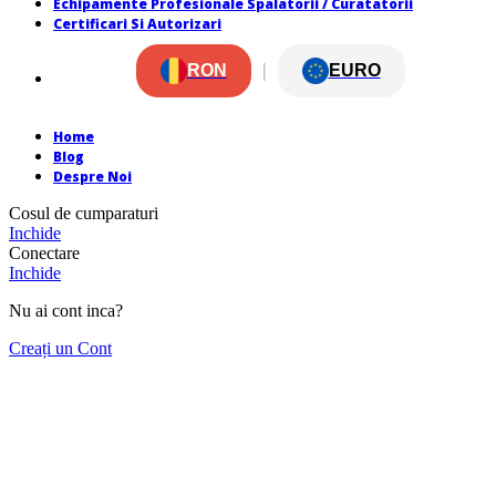
Echipamente Profesionale Spalatorii / Curatatorii
Certificari Si Autorizari
|
RON
EURO
Home
Blog
Despre Noi
Cosul de cumparaturi
Inchide
Conectare
Inchide
Nu ai cont inca?
Creați un Cont