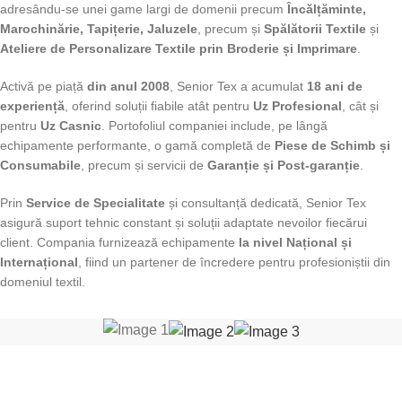
adresându-se unei game largi de domenii precum
Încălțăminte,
Marochinărie, Tapițerie, Jaluzele
, precum și
Spălătorii Textile
și
Ateliere de Personalizare Textile prin Broderie și Imprimare
.
Activă pe piață
din anul 2008
, Senior Tex a acumulat
18 ani de
experiență
, oferind soluții fiabile atât pentru
Uz Profesional
, cât și
pentru
Uz Casnic
. Portofoliul companiei include, pe lângă
echipamente performante, o gamă completă de
Piese de Schimb și
Consumabile
, precum și servicii de
Garanție și Post-garanție
.
Prin
Service de Specialitate
și consultanță dedicată, Senior Tex
asigură suport tehnic constant și soluții adaptate nevoilor fiecărui
client. Compania furnizează echipamente
la nivel Național și
Internațional
, fiind un partener de încredere pentru profesioniștii din
domeniul textil.