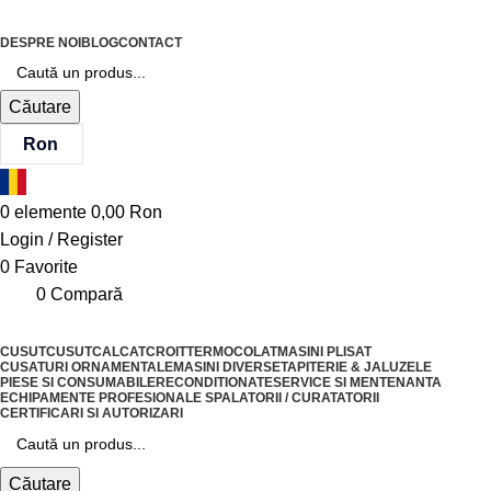
DESPRE NOI
BLOG
CONTACT
Căutare
Ron
0
elemente
0,00
Ron
Login / Register
0
Favorite
0
Compară
CUSUT
CUSUT
CALCAT
CROIT
TERMOCOLAT
MASINI PLISAT
CUSATURI ORNAMENTALE
MASINI DIVERSE
TAPITERIE & JALUZELE
PIESE SI CONSUMABILE
RECONDITIONATE
SERVICE SI MENTENANTA
ECHIPAMENTE PROFESIONALE SPALATORII / CURATATORII
CERTIFICARI SI AUTORIZARI
Căutare