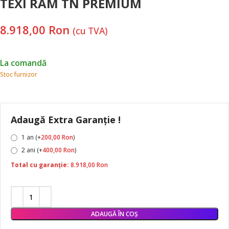
TEXI RAM TN PREMIUM
8.918,00
Ron
(cu TVA)
La comandă
Stoc furnizor
Adaugă Extra Garanție !
1 an (+
200,00
Ron
)
2 ani (+
400,00
Ron
)
Total cu garanție:
8.918,00
Ron
ADAUGĂ ÎN COȘ