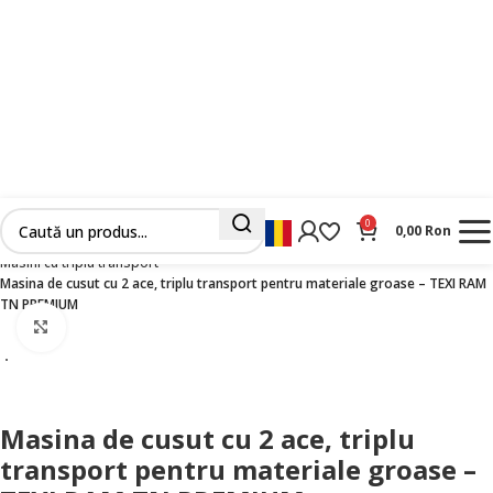
0
0,00
Ron
Prima pagină
Masini Industriale Noi
Cusut
Masini de cusut liniare
Masini cu triplu transport
Masina de cusut cu 2 ace, triplu transport pentru materiale groase – TEXI RAM
TN PREMIUM
Faceți clic pentru a mări
Masina de cusut cu 2 ace, triplu
transport pentru materiale groase –