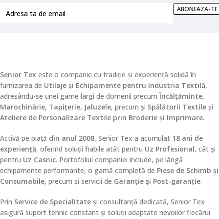
Senior Tex
este o companie cu tradiție și experiență solidă în
furnizarea de
Utilaje și Echipamente pentru Industria Textilă
,
adresându-se unei game largi de domenii precum
Încălțăminte,
Marochinărie, Tapițerie, Jaluzele
, precum și
Spălătorii Textile
și
Ateliere de Personalizare Textile prin Broderie și Imprimare
.
Activă pe piață
din anul 2008
, Senior Tex a acumulat
18 ani de
experiență
, oferind soluții fiabile atât pentru
Uz Profesional
, cât și
pentru
Uz Casnic
. Portofoliul companiei include, pe lângă
echipamente performante, o gamă completă de
Piese de Schimb și
Consumabile
, precum și servicii de
Garanție și Post-garanție
.
Prin
Service de Specialitate
și consultanță dedicată, Senior Tex
asigură suport tehnic constant și soluții adaptate nevoilor fiecărui