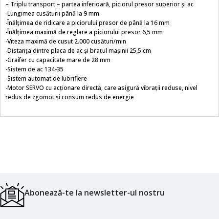
– Triplu transport – partea inferioară, piciorul presor superior și ac
-Lungimea cusăturii până la 9 mm
-Înălțimea de ridicare a piciorului presor de până la 16 mm
-Înălțimea maximă de reglare a piciorului presor 6,5 mm
-Viteza maximă de cusut 2.000 cusături/min
-Distanța dintre placa de ac și brațul mașinii 25,5 cm
-Graifer cu capacitate mare de 28 mm
-Sistem de ac 134-35
-Sistem automat de lubrifiere
-Motor SERVO cu acționare directă, care asigură vibrații reduse, nivel
redus de zgomot și consum redus de energie
Abonează-te la newsletter-ul nostru