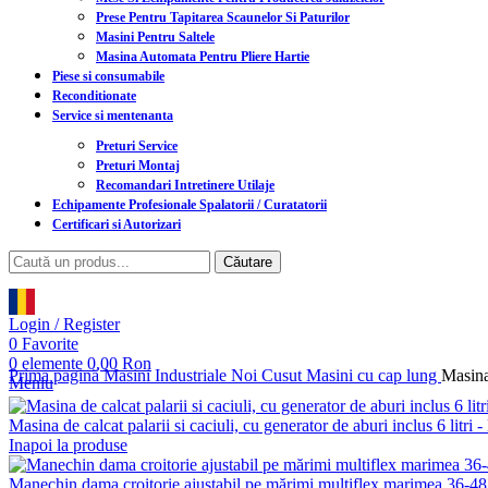
Prese Pentru Tapitarea Scaunelor Si Paturilor
Masini Pentru Saltele
Masina Automata Pentru Pliere Hartie
Piese si consumabile
Reconditionate
Service si mentenanta
Preturi Service
Preturi Montaj
Recomandari Intretinere Utilaje
Echipamente Profesionale Spalatorii / Curatatorii
Certificari si Autorizari
Căutare
Login / Register
0
Favorite
0
elemente
0,00
Ron
Prima pagină
Masini Industriale Noi
Cusut
Masini cu cap lung
Masina
Meniu
Masina de calcat palarii si caciuli, cu generator de aburi inclus 
Inapoi la produse
Manechin dama croitorie ajustabil pe mărimi multiflex marimea 36-48