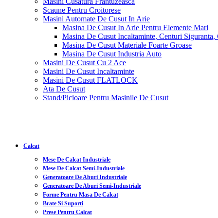
Masini Cusatura Frantuzeasca
Scaune Pentru Croitorese
Masini Automate De Cusut In Arie
Masina De Cusut In Arie Pentru Elemente Mari
Masina De Cusut Incaltaminte, Centuri Siguranta,
Masina De Cusut Materiale Foarte Groase
Masina De Cusut Industria Auto
Masini De Cusut Cu 2 Ace
Masini De Cusut Incaltaminte
Masini De Cusut FLATLOCK
Ata De Cusut
Stand/picioare Pentru Masinile De Cusut
Calcat
Mese De Calcat Industriale
Mese De Calcat Semi-Industriale
Generatoare De Aburi Industriale
Generatoare De Aburi Semi-Industriale
Forme Pentru Masa De Calcat
Brate Si Suporti
Prese Pentru Calcat