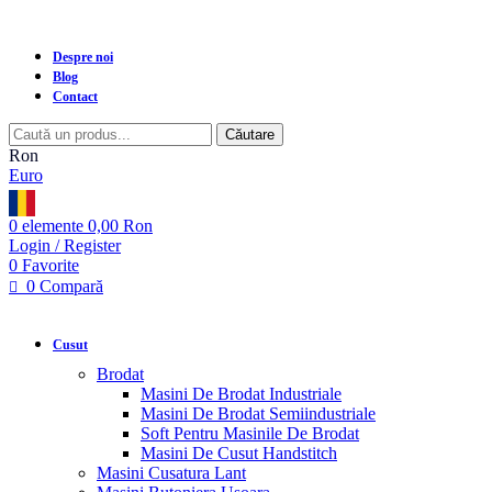
Despre noi
Blog
Contact
Căutare
Ron
Euro
0
elemente
0,00
Ron
Login / Register
0
Favorite
0
Compară
Cusut
Brodat
Masini De Brodat Industriale
Masini De Brodat Semiindustriale
Soft Pentru Masinile De Brodat
Masini De Cusut Handstitch
Masini Cusatura Lant