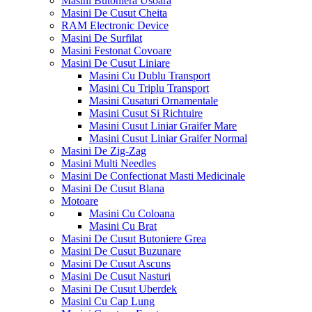
Masini Butoniera Usoara
Masini De Cusut Cheita
RAM Electronic Device
Masini De Surfilat
Masini Festonat Covoare
Masini De Cusut Liniare
Masini Cu Dublu Transport
Masini Cu Triplu Transport
Masini Cusaturi Ornamentale
Masini Cusut Si Richtuire
Masini Cusut Liniar Graifer Mare
Masini Cusut Liniar Graifer Normal
Masini De Zig-Zag
Masini Multi Needles
Masini De Confectionat Masti Medicinale
Masini De Cusut Blana
Motoare
Masini Cu Coloana
Masini Cu Brat
Masini De Cusut Butoniere Grea
Masini De Cusut Buzunare
Masini De Cusut Ascuns
Masini De Cusut Nasturi
Masini De Cusut Uberdek
Masini Cu Cap Lung