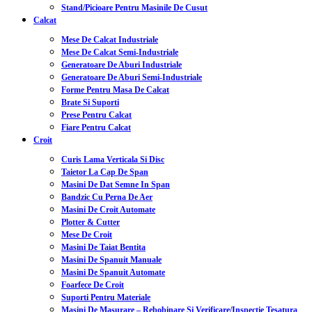
Stand/picioare Pentru Masinile De Cusut
Calcat
Mese De Calcat Industriale
Mese De Calcat Semi-Industriale
Generatoare De Aburi Industriale
Generatoare De Aburi Semi-Industriale
Forme Pentru Masa De Calcat
Brate Si Suporti
Prese Pentru Calcat
Fiare Pentru Calcat
Croit
Curis Lama Verticala Si Disc
Taietor La Cap De Span
Masini De Dat Semne In Span
Bandzic Cu Perna De Aer
Masini De Croit Automate
Plotter & Cutter
Mese De Croit
Masini De Taiat Bentita
Masini De Spanuit Manuale
Masini De Spanuit Automate
Foarfece De Croit
Suporti Pentru Materiale
Masini De Masurare – Rebobinare Si Verificare/inspectie Tesatura