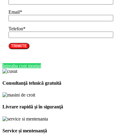
Email*
Telefon*
Intreaba cost montaj
Consultanţă tehnică gratuită
Livrare rapidă şi în siguranţă
Service și mentenanță