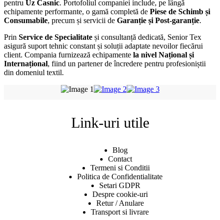
pentru
Uz Casnic
. Portofoliul companiei include, pe lângă
echipamente performante, o gamă completă de
Piese de Schimb și
Consumabile
, precum și servicii de
Garanție și Post-garanție
.
Prin
Service de Specialitate
și consultanță dedicată, Senior Tex
asigură suport tehnic constant și soluții adaptate nevoilor fiecărui
client. Compania furnizează echipamente
la nivel Național și
Internațional
, fiind un partener de încredere pentru profesioniștii
din domeniul textil.
Link-uri utile
Blog
Contact
Termeni si Conditii
Politica de Confidentialitate
Setari GDPR
Despre cookie-uri
Retur / Anulare
Transport si livrare