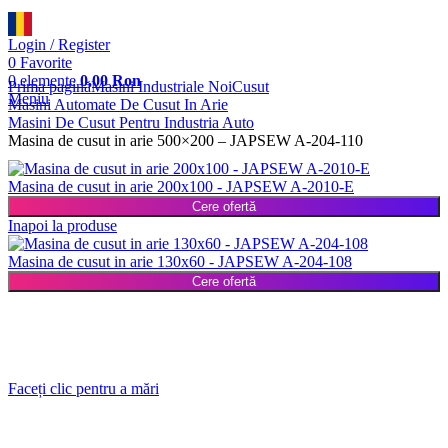
Login / Register
0
Favorite
0
elemente
0,00
Ron
Prima pagină
Masini Industriale Noi
Cusut
Meniu
Masini Automate De Cusut In Arie
Masini De Cusut Pentru Industria Auto
Masina de cusut in arie 500×200 – JAPSEW A-204-110
Masina de cusut in arie 200x100 - JAPSEW A-2010-E
Cere ofertă
Inapoi la produse
Masina de cusut in arie 130x60 - JAPSEW A-204-108
Cere ofertă
Faceți clic pentru a mări