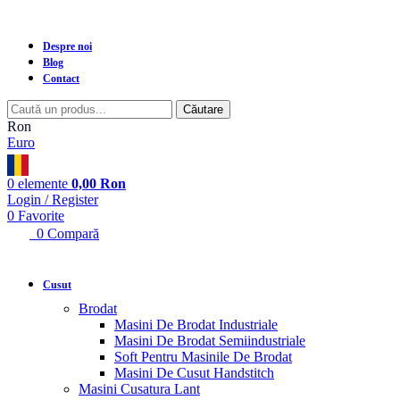
Despre noi
Blog
Contact
Căutare
Ron
Euro
0
elemente
0,00
Ron
Login / Register
0
Favorite
0
Compară
Cusut
Brodat
Masini De Brodat Industriale
Masini De Brodat Semiindustriale
Soft Pentru Masinile De Brodat
Masini De Cusut Handstitch
Masini Cusatura Lant