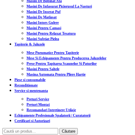
Masini De Bobinat Ata
Masini De Infasurat Piciorusul La Nasturi
Masini De Inserat Puf
Masini De Matlasat
Masini Intors Gulere
Masini Pentru Camasi
Masini Pentru Relaxat Tesatura
Masini Subtiat Pielea
Tapiterie & Jaluzele
Mese Pneumatice Pentru Tapiterie
Mese Si Echipamente Pentru Producerea Jaluzelelor
Prese Pentru Tapitarea Scaunelor Si Paturilor
Masini Pentru Saltele
Masina Automata Pentru Pliere Hartie
Piese si consumabile
Reconditionate
Service si mentenanta
Preturi Service
Preturi Montaj
Recomandari Intretinere Utilaje
Echipamente Profesionale Spalatorii / Curatatorii
Certificari si Autorizari
Căutare