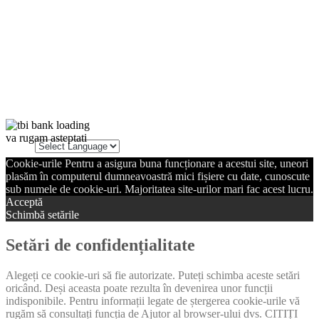
va rugam asteptati
Cookie-urile Pentru a asigura buna funcționare a acestui site, uneori
plasăm în computerul dumneavoastră mici fișiere cu date, cunoscute
sub numele de cookie-uri. Majoritatea site-urilor mari fac acest lucru.
Acceptă
Schimbă setările
Setări de confidențialitate
Alegeți ce cookie-uri să fie autorizate. Puteți schimba aceste setări
oricând. Deși aceasta poate rezulta în devenirea unor funcții
indisponibile. Pentru informații legate de ștergerea cookie-urile vă
rugăm să consultați funcția de Ajutor al browser-ului dvs. CITIȚI