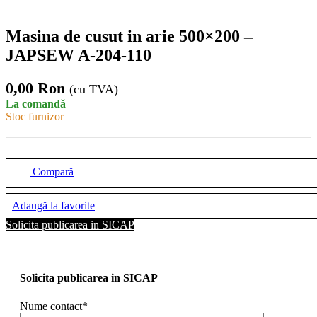
Masina de cusut in arie 500×200 –
JAPSEW A-204-110
0,00
Ron
(cu TVA)
La comandă
Stoc furnizor
Compară
Adaugă la favorite
Solicita publicarea in SICAP
Solicita publicarea in SICAP
Nume contact*