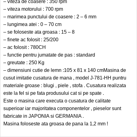
– viteza de coasere : 350 rpm
– viteza motorului : 700 rpm
– marimea punctului de coasere : 2 – 6 mm
– lungimea atei : 0 – 70 cm
– se foloseste ata groasa : 15 – 8
– finete ac folosit : 25/200
– ac folosit : 780CH
– functie pentru jumatate de pas : standard
– greutate : 250 Kg
– dimensiuni cutie de lemn :105 x 81 x 140 cmMasina de
cusut imitatie cusatura de mana , model J-781-HH puntru
materiale groase : blugi , piele , stofa . Cusatura realizata
este la fel si pe fata produsului cat si pe spate .
Este o masina care executa o cusatura de calitate
superioar iar majoritatea componentelor , pieselor sunt
fabricate in JAPONIA si GERMANIA .
Masina foloseste ata groasa de pana la 1,2 mm !