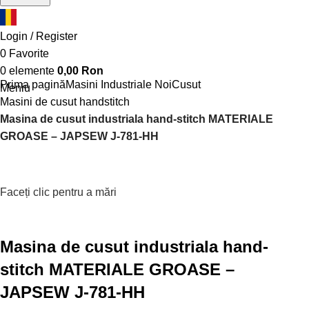
Login / Register
0
Favorite
0
elemente
0,00
Ron
Prima pagină
Masini Industriale Noi
Cusut
Meniu
Masini de cusut handstitch
Masina de cusut industriala hand-stitch MATERIALE
GROASE – JAPSEW J-781-HH
Faceți clic pentru a mări
Masina de cusut industriala hand-
stitch MATERIALE GROASE –
JAPSEW J-781-HH