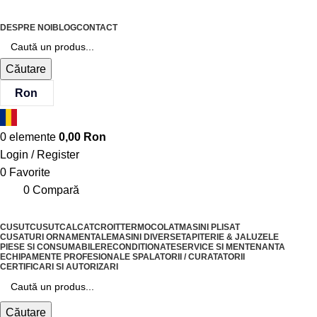
DESPRE NOI
BLOG
CONTACT
Căutare
Ron
0
elemente
0,00
Ron
Login / Register
0
Favorite
0
Compară
CUSUT
CUSUT
CALCAT
CROIT
TERMOCOLAT
MASINI PLISAT
CUSATURI ORNAMENTALE
MASINI DIVERSE
TAPITERIE & JALUZELE
PIESE SI CONSUMABILE
RECONDITIONATE
SERVICE SI MENTENANTA
ECHIPAMENTE PROFESIONALE SPALATORII / CURATATORII
CERTIFICARI SI AUTORIZARI
Căutare