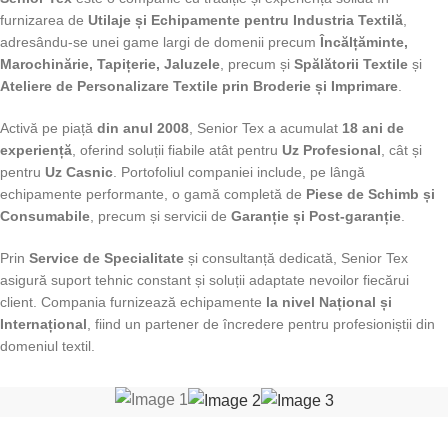
furnizarea de
Utilaje și Echipamente pentru Industria Textilă
,
adresându-se unei game largi de domenii precum
Încălțăminte,
Marochinărie, Tapițerie, Jaluzele
, precum și
Spălătorii Textile
și
Ateliere de Personalizare Textile prin Broderie și Imprimare
.
Activă pe piață
din anul 2008
, Senior Tex a acumulat
18 ani de
experiență
, oferind soluții fiabile atât pentru
Uz Profesional
, cât și
pentru
Uz Casnic
. Portofoliul companiei include, pe lângă
echipamente performante, o gamă completă de
Piese de Schimb și
Consumabile
, precum și servicii de
Garanție și Post-garanție
.
Prin
Service de Specialitate
și consultanță dedicată, Senior Tex
asigură suport tehnic constant și soluții adaptate nevoilor fiecărui
client. Compania furnizează echipamente
la nivel Național și
Internațional
, fiind un partener de încredere pentru profesioniștii din
domeniul textil.