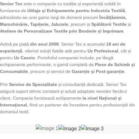
Senior Tex
este o companie cu tradiție și experiență solidă în
furnizarea de
Utilaje și Echipamente pentru Industria Textilă
,
adresându-se unei game largi de domenii precum
Încălțăminte,
Marochinărie, Tapițerie, Jaluzele
, precum și
Spălătorii Textile
și
Ateliere de Personalizare Textile prin Broderie și Imprimare
.
Activă pe piață
din anul 2008
, Senior Tex a acumulat
18 ani de
experiență
, oferind soluții fiabile atât pentru
Uz Profesional
, cât și
pentru
Uz Casnic
. Portofoliul companiei include, pe lângă
echipamente performante, o gamă completă de
Piese de Schimb și
Consumabile
, precum și servicii de
Garanție și Post-garanție
.
Prin
Service de Specialitate
și consultanță dedicată, Senior Tex
asigură suport tehnic constant și soluții adaptate nevoilor fiecărui
client. Compania furnizează echipamente
la nivel Național și
Internațional
, fiind un partener de încredere pentru profesioniștii din
domeniul textil.