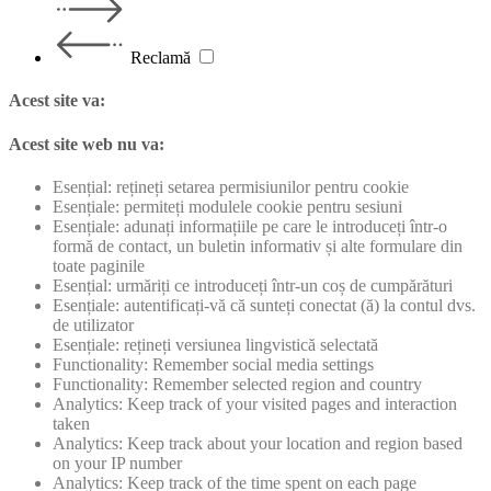
Reclamă
Acest site va:
Acest site web nu va:
Esențial: rețineți setarea permisiunilor pentru cookie
Esențiale: permiteți modulele cookie pentru sesiuni
Esențiale: adunați informațiile pe care le introduceți într-o
formă de contact, un buletin informativ și alte formulare din
toate paginile
Esențial: urmăriți ce introduceți într-un coș de cumpărături
Esențiale: autentificați-vă că sunteți conectat (ă) la contul dvs.
de utilizator
Esențiale: rețineți versiunea lingvistică selectată
Functionality: Remember social media settings
Functionality: Remember selected region and country
Analytics: Keep track of your visited pages and interaction
taken
Analytics: Keep track about your location and region based
on your IP number
Analytics: Keep track of the time spent on each page