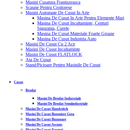
Masini Cusatura Frantuzeasca
Scaune Pentru Croitorese
Masini Automate De Cusut In Arie
Masina De Cusut In Arie Pentru Elemente Mari
Masina De Cusut Incaltaminte, Centuri
Siguranta, Curele
Masina De Cusut Materiale Foarte Groase
Masina De Cusut Industria Auto
Masini De Cusut Cu 2 Ace
Masini De Cusut Incaltaminte
Masini De Cusut FLATLOCK
Ata De Cusut
Stand/picioare Pentru Masinile De Cusut
Cusut
Brodat
Masini De Brodat Industriale
Masini De Brodat Semiindustriale
Masini De Cusut Handstitch
Masini De Cusut Butoniere Grea
Masini De Cusut Buzunare
Masini De Cusut Ascuns
Masini De Cusut Nasturi