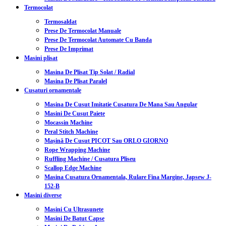
Termocolat
Termosaldat
Prese De Termocolat Manuale
Prese De Termocolat Automate Cu Banda
Prese De Imprimat
Masini plisat
Masina De Plisat Tip Solat / Radial
Masina De Plisat Paralel
Cusaturi ornamentale
Masina De Cusut Imitatie Cusatura De Mana Sau Angular
Masini De Cusut Paiete
Mocassin Machine
Peral Stitch Machine
Mașină De Cusut PICOT Sau ORLO GIORNO
Rope Wrapping Machine
Ruffling Machine / Cusatura Pliseu
Scallop Edge Machine
Masina Cusatura Ornamentala, Rulare Fina Margine, Japsew J-
152-B
Masini diverse
Masini Cu Ultrasunete
Masini De Batut Capse