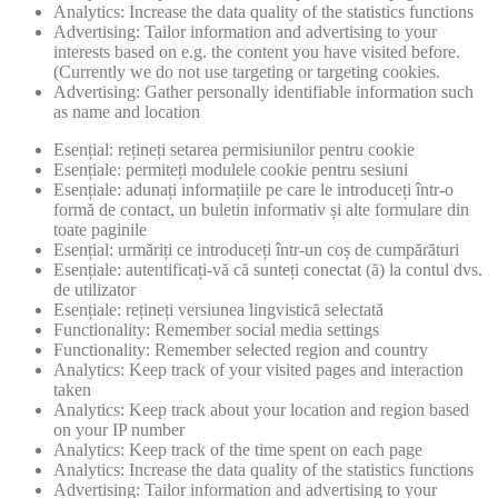
Analytics: Increase the data quality of the statistics functions
Advertising: Tailor information and advertising to your
interests based on e.g. the content you have visited before.
(Currently we do not use targeting or targeting cookies.
Advertising: Gather personally identifiable information such
as name and location
Esențial: rețineți setarea permisiunilor pentru cookie
Esențiale: permiteți modulele cookie pentru sesiuni
Esențiale: adunați informațiile pe care le introduceți într-o
formă de contact, un buletin informativ și alte formulare din
toate paginile
Esențial: urmăriți ce introduceți într-un coș de cumpărături
Esențiale: autentificați-vă că sunteți conectat (ă) la contul dvs.
de utilizator
Esențiale: rețineți versiunea lingvistică selectată
Functionality: Remember social media settings
Functionality: Remember selected region and country
Analytics: Keep track of your visited pages and interaction
taken
Analytics: Keep track about your location and region based
on your IP number
Analytics: Keep track of the time spent on each page
Analytics: Increase the data quality of the statistics functions
Advertising: Tailor information and advertising to your