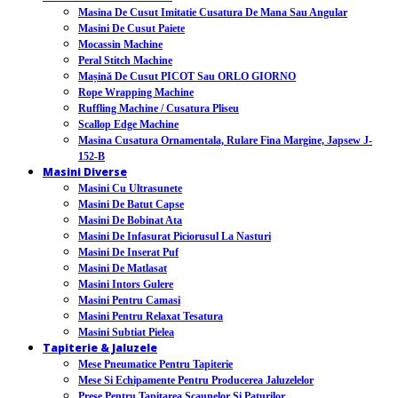
Masina De Cusut Imitatie Cusatura De Mana Sau Angular
Masini De Cusut Paiete
Mocassin Machine
Peral Stitch Machine
Mașină De Cusut PICOT Sau ORLO GIORNO
Rope Wrapping Machine
Ruffling Machine / Cusatura Pliseu
Scallop Edge Machine
Masina Cusatura Ornamentala, Rulare Fina Margine, Japsew J-
152-B
Masini Diverse
Masini Cu Ultrasunete
Masini De Batut Capse
Masini De Bobinat Ata
Masini De Infasurat Piciorusul La Nasturi
Masini De Inserat Puf
Masini De Matlasat
Masini Intors Gulere
Masini Pentru Camasi
Masini Pentru Relaxat Tesatura
Masini Subtiat Pielea
Tapiterie & Jaluzele
Mese Pneumatice Pentru Tapiterie
Mese Si Echipamente Pentru Producerea Jaluzelelor
Prese Pentru Tapitarea Scaunelor Si Paturilor