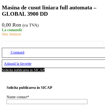
Masina de cusut liniara full automata –
GLOBAL 3900 DD
0,00
Ron
(cu TVA)
La comandă
Stoc furnizor
Compară
Adaugă la favorite
Solicita publicarea in SICAP
Solicita publicarea in SICAP
Nume contact*