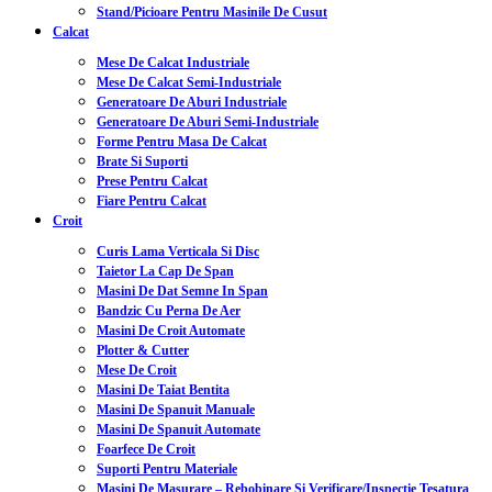
Stand/picioare Pentru Masinile De Cusut
Calcat
Mese De Calcat Industriale
Mese De Calcat Semi-Industriale
Generatoare De Aburi Industriale
Generatoare De Aburi Semi-Industriale
Forme Pentru Masa De Calcat
Brate Si Suporti
Prese Pentru Calcat
Fiare Pentru Calcat
Croit
Curis Lama Verticala Si Disc
Taietor La Cap De Span
Masini De Dat Semne In Span
Bandzic Cu Perna De Aer
Masini De Croit Automate
Plotter & Cutter
Mese De Croit
Masini De Taiat Bentita
Masini De Spanuit Manuale
Masini De Spanuit Automate
Foarfece De Croit
Suporti Pentru Materiale
Masini De Masurare – Rebobinare Si Verificare/inspectie Tesatura