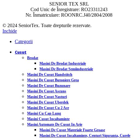
SENIOR TEX SRL
Cod Unic de Înregistrare: RO23311243
Nr. Înmatriculare: ROONRC.J40/2804/2008
© 2024 SeniorTex. Toate drepturile rezervate.
Inchide
Categorii
Cusut
Brodat
Masini De Brodat Industriale
Masini De Brodat Semiindustriale
Masini De Cusut Handstitch
Masini De Cusut Butoniere Grea
Masini De Cusut Buzunare
Masini De Cusut Ascuns
Masini De Cusut Nasturi
Masini De Cusut Uberdek
Masini De Cusut Cu 2 Ace
Masini Cu Cap Lung
Masini Cusut Incaltaminte
Masini Automate De Cusut In Arie
Masini De Cusut Materiale Foarte Groase
Masini De Cusut Incaltaminte, Centuri Siguranta, Curele