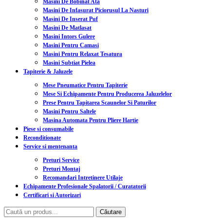
Masini De Bobinat Ata
Masini De Infasurat Piciorusul La Nasturi
Masini De Inserat Puf
Masini De Matlasat
Masini Intors Gulere
Masini Pentru Camasi
Masini Pentru Relaxat Tesatura
Masini Subtiat Pielea
Tapiterie & Jaluzele
Mese Pneumatice Pentru Tapiterie
Mese Si Echipamente Pentru Producerea Jaluzelelor
Prese Pentru Tapitarea Scaunelor Si Paturilor
Masini Pentru Saltele
Masina Automata Pentru Pliere Hartie
Piese si consumabile
Reconditionate
Service si mentenanta
Preturi Service
Preturi Montaj
Recomandari Intretinere Utilaje
Echipamente Profesionale Spalatorii / Curatatorii
Certificari si Autorizari
Căutare