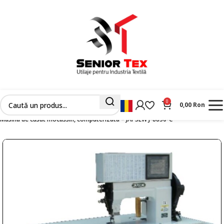
0
0,00
Ron
Prima pagină
Masini Industriale Noi
Cusaturi ornamentale
Mocassin machine
Masina de cusut mocassin, computerizata – JAPSEW J-8850-C