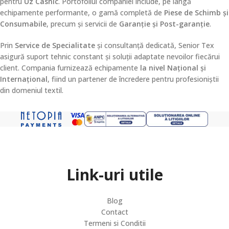
pentru
Uz Casnic
. Portofoliul companiei include, pe lângă
echipamente performante, o gamă completă de
Piese de Schimb și
Consumabile
, precum și servicii de
Garanție și Post-garanție
.
Prin
Service de Specialitate
și consultanță dedicată, Senior Tex
asigură suport tehnic constant și soluții adaptate nevoilor fiecărui
client. Compania furnizează echipamente
la nivel Național și
Internațional
, fiind un partener de încredere pentru profesioniștii
din domeniul textil.
Link-uri utile
Blog
Contact
Termeni si Conditii