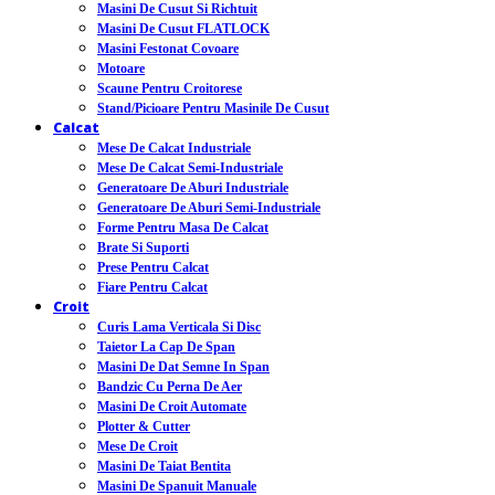
Masini De Cusut Si Richtuit
Masini De Cusut FLATLOCK
Masini Festonat Covoare
Motoare
Scaune Pentru Croitorese
Stand/picioare Pentru Masinile De Cusut
Calcat
Mese De Calcat Industriale
Mese De Calcat Semi-Industriale
Generatoare De Aburi Industriale
Generatoare De Aburi Semi-Industriale
Forme Pentru Masa De Calcat
Brate Si Suporti
Prese Pentru Calcat
Fiare Pentru Calcat
Croit
Curis Lama Verticala Si Disc
Taietor La Cap De Span
Masini De Dat Semne In Span
Bandzic Cu Perna De Aer
Masini De Croit Automate
Plotter & Cutter
Mese De Croit
Masini De Taiat Bentita
Masini De Spanuit Manuale