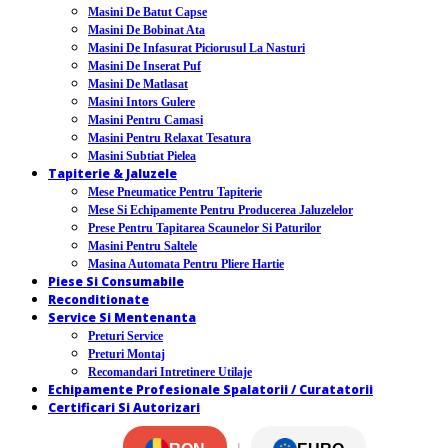
Masini De Batut Capse
Masini De Bobinat Ata
Masini De Infasurat Piciorusul La Nasturi
Masini De Inserat Puf
Masini De Matlasat
Masini Intors Gulere
Masini Pentru Camasi
Masini Pentru Relaxat Tesatura
Masini Subtiat Pielea
Tapiterie & Jaluzele
Mese Pneumatice Pentru Tapiterie
Mese Si Echipamente Pentru Producerea Jaluzelelor
Prese Pentru Tapitarea Scaunelor Si Paturilor
Masini Pentru Saltele
Masina Automata Pentru Pliere Hartie
Piese Si Consumabile
Reconditionate
Service Si Mentenanta
Preturi Service
Preturi Montaj
Recomandari Intretinere Utilaje
Echipamente Profesionale Spalatorii / Curatatorii
Certificari Si Autorizari