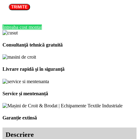
Intreaba cost montaj
Consultanţă tehnică gratuită
Livrare rapidă şi în siguranţă
Service și mentenanță
Garanție extinsă
Descriere