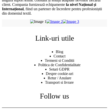
asigură suport tehnic constant și soluții adaptate nevoilor fiecărui
client. Compania furnizează echipamente
la nivel Național și
Internațional
, fiind un partener de încredere pentru profesioniștii
din domeniul textil.
Link-uri utile
Blog
Contact
Termeni si Conditii
Politica de Confidentialitate
Setari GDPR
Despre cookie-uri
Retur / Anulare
Transport si livrare
Follow us