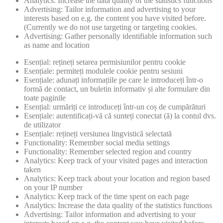
Analytics: Increase the data quality of the statistics functions
Advertising: Tailor information and advertising to your
interests based on e.g. the content you have visited before.
(Currently we do not use targeting or targeting cookies.
Advertising: Gather personally identifiable information such
as name and location
Esențial: rețineți setarea permisiunilor pentru cookie
Esențiale: permiteți modulele cookie pentru sesiuni
Esențiale: adunați informațiile pe care le introduceți într-o
formă de contact, un buletin informativ și alte formulare din
toate paginile
Esențial: urmăriți ce introduceți într-un coș de cumpărături
Esențiale: autentificați-vă că sunteți conectat (ă) la contul dvs.
de utilizator
Esențiale: rețineți versiunea lingvistică selectată
Functionality: Remember social media settings
Functionality: Remember selected region and country
Analytics: Keep track of your visited pages and interaction
taken
Analytics: Keep track about your location and region based
on your IP number
Analytics: Keep track of the time spent on each page
Analytics: Increase the data quality of the statistics functions
Advertising: Tailor information and advertising to your