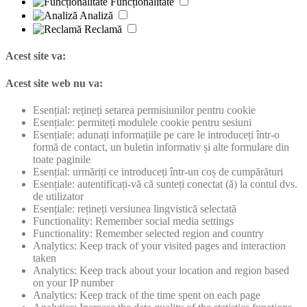
Funcționalitate
Analiză
Reclamă
Acest site va:
Acest site web nu va:
Esențial: rețineți setarea permisiunilor pentru cookie
Esențiale: permiteți modulele cookie pentru sesiuni
Esențiale: adunați informațiile pe care le introduceți într-o
formă de contact, un buletin informativ și alte formulare din
toate paginile
Esențial: urmăriți ce introduceți într-un coș de cumpărături
Esențiale: autentificați-vă că sunteți conectat (ă) la contul dvs.
de utilizator
Esențiale: rețineți versiunea lingvistică selectată
Functionality: Remember social media settings
Functionality: Remember selected region and country
Analytics: Keep track of your visited pages and interaction
taken
Analytics: Keep track about your location and region based
on your IP number
Analytics: Keep track of the time spent on each page