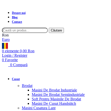
Despre noi
Blog
Contact
Căutare
Ron
Euro
0
elemente
0,00
Ron
Login / Register
0
Favorite
0
Compară
Cusut
Brodat
Masini De Brodat Industriale
Masini De Brodat Semiindustriale
Soft Pentru Masinile De Brodat
Masini De Cusut Handstitch
Masini Cusatura Lant