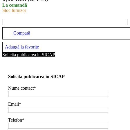
La comandă
Stoc furnizor
Compară
Adaugă la favorite
Solicita publicarea in SICAP
Solicita publicarea in SICAP
Nume contact*
Email*
Telefon*