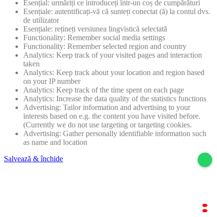
Esențial: urmăriți ce introduceți într-un coș de cumpărături
Esențiale: autentificați-vă că sunteți conectat (ă) la contul dvs.
de utilizator
Esențiale: rețineți versiunea lingvistică selectată
Functionality: Remember social media settings
Functionality: Remember selected region and country
Analytics: Keep track of your visited pages and interaction
taken
Analytics: Keep track about your location and region based
on your IP number
Analytics: Keep track of the time spent on each page
Analytics: Increase the data quality of the statistics functions
Advertising: Tailor information and advertising to your
interests based on e.g. the content you have visited before.
(Currently we do not use targeting or targeting cookies.
Advertising: Gather personally identifiable information such
as name and location
Salvează & închide