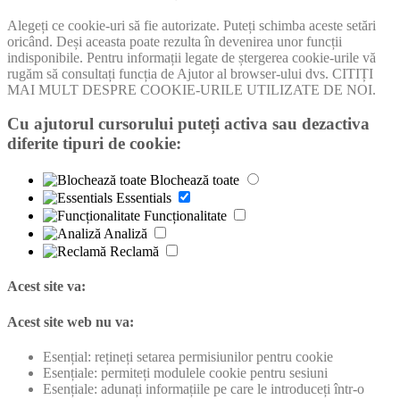
Alegeți ce cookie-uri să fie autorizate. Puteți schimba aceste setări
oricând. Deși aceasta poate rezulta în devenirea unor funcții
indisponibile. Pentru informații legate de ștergerea cookie-urile vă
rugăm să consultați funcția de Ajutor al browser-ului dvs. CITIȚI
MAI MULT DESPRE COOKIE-URILE UTILIZATE DE NOI.
Cu ajutorul cursorului puteți activa sau dezactiva
diferite tipuri de cookie:
Blochează toate
Essentials
Funcționalitate
Analiză
Reclamă
Acest site va:
Acest site web nu va:
Esențial: rețineți setarea permisiunilor pentru cookie
Esențiale: permiteți modulele cookie pentru sesiuni
Esențiale: adunați informațiile pe care le introduceți într-o