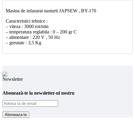
Masina de infasurat nasturii JAPSEW , BY-170
Caracteristici tehnice :
– viteza : 3000 rot/min
– temperatura reglabila : 0 – 200 gr C
– alimentare : 220 V , 50 Hz
– greutate : 3,5 Kg
Abonează-te la newsletter-ul nostru