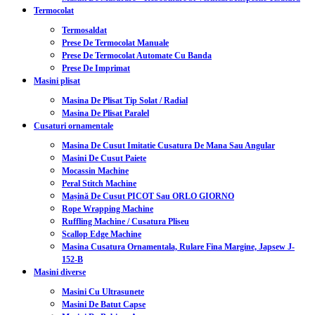
Termocolat
Termosaldat
Prese De Termocolat Manuale
Prese De Termocolat Automate Cu Banda
Prese De Imprimat
Masini plisat
Masina De Plisat Tip Solat / Radial
Masina De Plisat Paralel
Cusaturi ornamentale
Masina De Cusut Imitatie Cusatura De Mana Sau Angular
Masini De Cusut Paiete
Mocassin Machine
Peral Stitch Machine
Mașină De Cusut PICOT Sau ORLO GIORNO
Rope Wrapping Machine
Ruffling Machine / Cusatura Pliseu
Scallop Edge Machine
Masina Cusatura Ornamentala, Rulare Fina Margine, Japsew J-
152-B
Masini diverse
Masini Cu Ultrasunete
Masini De Batut Capse