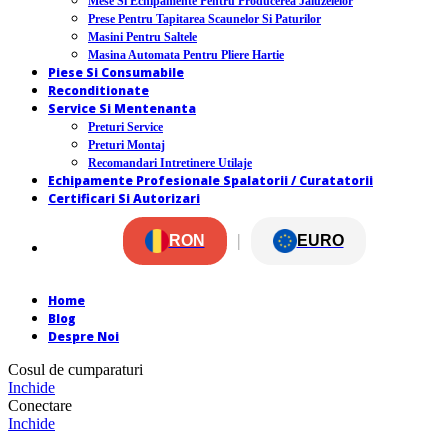
Mese Si Echipamente Pentru Producerea Jaluzelelor
Prese Pentru Tapitarea Scaunelor Si Paturilor
Masini Pentru Saltele
Masina Automata Pentru Pliere Hartie
Piese Si Consumabile
Reconditionate
Service Si Mentenanta
Preturi Service
Preturi Montaj
Recomandari Intretinere Utilaje
Echipamente Profesionale Spalatorii / Curatatorii
Certificari Si Autorizari
|
RON
EURO
Home
Blog
Despre Noi
Cosul de cumparaturi
Inchide
Conectare
Inchide