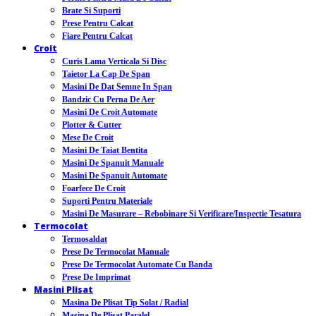
Brate Si Suporti
Prese Pentru Calcat
Fiare Pentru Calcat
Croit
Curis Lama Verticala Si Disc
Taietor La Cap De Span
Masini De Dat Semne In Span
Bandzic Cu Perna De Aer
Masini De Croit Automate
Plotter & Cutter
Mese De Croit
Masini De Taiat Bentita
Masini De Spanuit Manuale
Masini De Spanuit Automate
Foarfece De Croit
Suporti Pentru Materiale
Masini De Masurare – Rebobinare Si Verificare/inspectie Tesatura
Termocolat
Termosaldat
Prese De Termocolat Manuale
Prese De Termocolat Automate Cu Banda
Prese De Imprimat
Masini Plisat
Masina De Plisat Tip Solat / Radial
Masina De Plisat Paralel