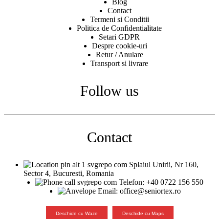
Blog
Contact
Termeni si Conditii
Politica de Confidentialitate
Setari GDPR
Despre cookie-uri
Retur / Anulare
Transport si livrare
Follow us
Contact
Splaiul Unirii, Nr 160,
Sector 4, Bucuresti, Romania
Telefon: +40 0722 156 550
Email: office@seniortex.ro
Deschide cu Waze
Deschide cu Maps