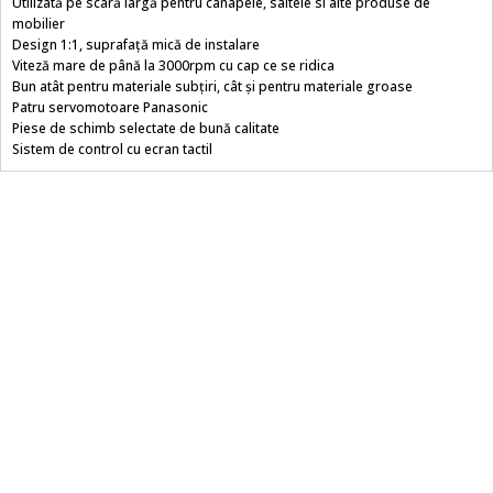
Utilizată pe scară largă pentru canapele, saltele si alte produse de
mobilier
Design 1:1, suprafață mică de instalare
Viteză mare de până la 3000rpm cu cap ce se ridica
Bun atât pentru materiale subțiri, cât și pentru materiale groase
Patru servomotoare Panasonic
Piese de schimb selectate de bună calitate
Sistem de control cu ecran tactil