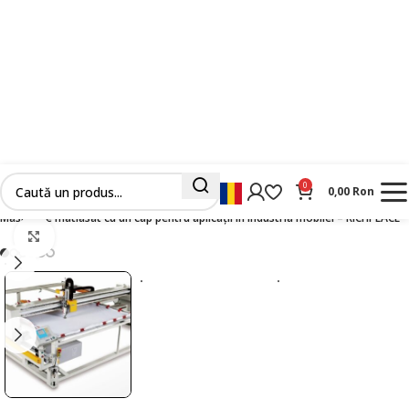
0
0,00
Ron
Prima pagină
Masini diverse
Masini de matlasat
Masina de matlasat cu un cap pentru aplicații în industria mobilei – RICHPEACE
Faceți clic pentru a mări