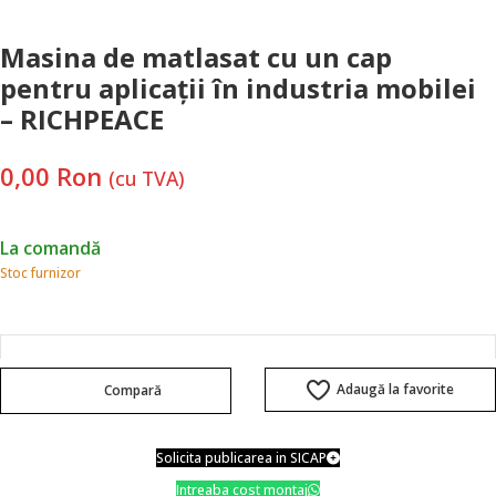
Masina de matlasat cu un cap
pentru aplicații în industria mobilei
– RICHPEACE
0,00
Ron
(cu TVA)
La comandă
Stoc furnizor
Adaugă la favorite
Compară
Solicita publicarea in SICAP
Intreaba cost montaj