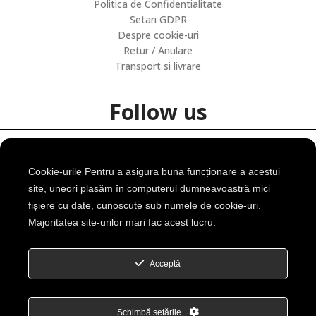
Politica de Confidentialitate
Setari GDPR
Despre cookie-uri
Retur / Anulare
Transport si livrare
Follow us
Cookie-urile Pentru a asigura buna funcționare a acestui
site, uneori plasăm în computerul dumneavoastră mici
Contact
fișiere cu date, cunoscute sub numele de cookie-uri.
Majoritatea site-urilor mari fac acest lucru.
Splaiul Unirii, Nr 160, Sector 4, Bucuresti, Romania
Telefon: +40 0722 156 550
Acceptă
Email: office@seniortex.ro
Schimbă setările