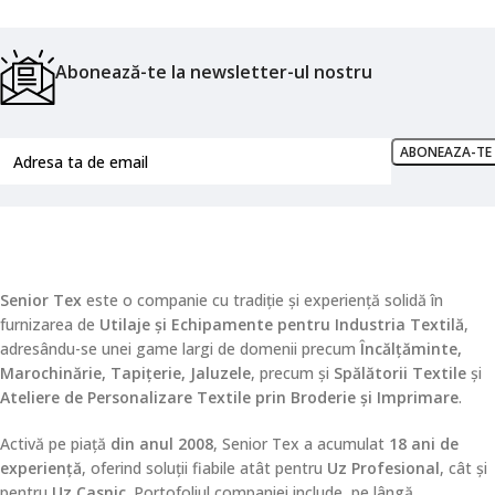
Abonează-te la newsletter-ul nostru
Senior Tex
este o companie cu tradiție și experiență solidă în
furnizarea de
Utilaje și Echipamente pentru Industria Textilă
,
adresându-se unei game largi de domenii precum
Încălțăminte,
Marochinărie, Tapițerie, Jaluzele
, precum și
Spălătorii Textile
și
Ateliere de Personalizare Textile prin Broderie și Imprimare
.
Activă pe piață
din anul 2008
, Senior Tex a acumulat
18 ani de
experiență
, oferind soluții fiabile atât pentru
Uz Profesional
, cât și
pentru
Uz Casnic
. Portofoliul companiei include, pe lângă