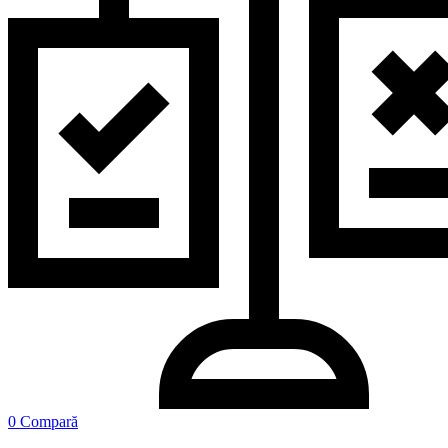
0
Compară