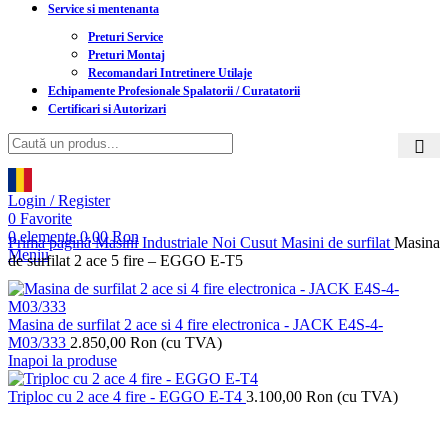
Service si mentenanta
Preturi Service
Preturi Montaj
Recomandari Intretinere Utilaje
Echipamente Profesionale Spalatorii / Curatatorii
Certificari si Autorizari
Login / Register
0
Favorite
0
elemente
0,00
Ron
Prima pagină
Masini Industriale Noi
Cusut
Masini de surfilat
Masina
Meniu
de surfilat 2 ace 5 fire – EGGO E-T5
Masina de surfilat 2 ace si 4 fire electronica - JACK E4S-4-
M03/333
2.850,00
Ron
(cu TVA)
Inapoi la produse
Triploc cu 2 ace 4 fire - EGGO E-T4
3.100,00
Ron
(cu TVA)