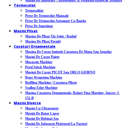
Masini De Masurare – Rebobinare Si Verificare/inspectie Tesatura
Termocolat
Termosaldat
Prese De Termocolat Manuale
Prese De Termocolat Automate Cu Banda
Prese De Imprimat
Masini Plisat
Masina De Plisat Tip Solat / Radial
Masina De Plisat Paralel
Cusaturi Ornamentale
Masina De Cusut Imitatie Cusatura De Mana Sau Angular
Masini De Cusut Paiete
Mocassin Machine
Peral Stitch Machine
Mașină De Cusut PICOT Sau ORLO GIORNO
Rope Wrapping Machine
Ruffling Machine / Cusatura Pliseu
Scallop Edge Machine
Masina Cusatura Ornamentala, Rulare Fina Margine, Japsew J-
152-B
Masini Diverse
Masini Cu Ultrasunete
Masini De Batut Capse
Masini De Bobinat Ata
Masini De Infasurat Piciorusul La Nasturi