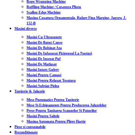
Rope Wrapping Machine
Ruffling Machine / Cusatura Pliseu
Scallop Edge Machine
Masina Cusatura Ornamentala, Rulare Fina Margine, Japsew J-
152-B
Masini diverse
Masini Cu Ultrasunete
Masini De Batut Capse
Masini De Bobinat Ata
Masini De Infasurat Piciorusul La Nasturi
Masini De Inserat Puf
Masini De Matlasat
Masini Intors Gulere
Masini Pentru Camasi
Masini Pentru Relaxat Tesatura
Masini Subtiat Pielea
Tapiterie & Jaluzele
Mese Pneumatice Pentru Tapiterie
Mese Si Echipamente Pentru Producerea Jaluzelelor
Prese Pentru Tapitarea Scaunelor Si Paturilor
Masini Pentru Saltele
Masina Automata Pentru Pliere Hartie
Piese si consumabile
Reconditionate