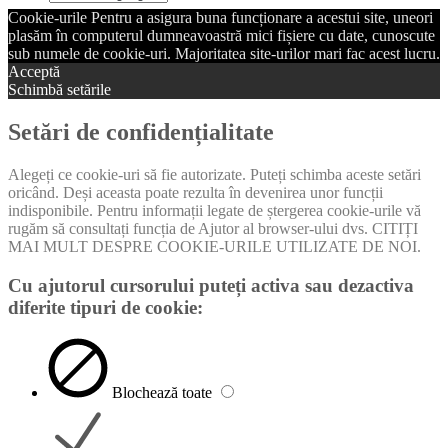
Cookie-urile Pentru a asigura buna funcționare a acestui site, uneori
plasăm în computerul dumneavoastră mici fișiere cu date, cunoscute
sub numele de cookie-uri. Majoritatea site-urilor mari fac acest lucru.
Acceptă
Schimbă setările
Setări de confidențialitate
Alegeți ce cookie-uri să fie autorizate. Puteți schimba aceste setări
oricând. Deși aceasta poate rezulta în devenirea unor funcții
indisponibile. Pentru informații legate de ștergerea cookie-urile vă
rugăm să consultați funcția de Ajutor al browser-ului dvs. CITIȚI
MAI MULT DESPRE COOKIE-URILE UTILIZATE DE NOI.
Cu ajutorul cursorului puteți activa sau dezactiva
diferite tipuri de cookie:
Blochează toate