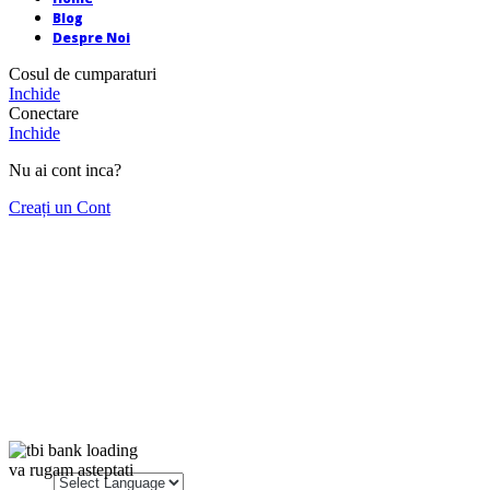
Blog
Despre Noi
Cosul de cumparaturi
Inchide
Conectare
Inchide
Nu ai cont inca?
Creați un Cont
va rugam asteptati