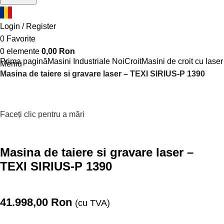
Login / Register
0
Favorite
0
elemente
0,00
Ron
Prima pagină
Masini Industriale Noi
Croit
Masini de croit cu laser
Meniu
Masina de taiere si gravare laser – TEXI SIRIUS-P 1390
Faceți clic pentru a mări
Masina de taiere si gravare laser –
TEXI SIRIUS-P 1390
41.998,00
Ron
(cu TVA)