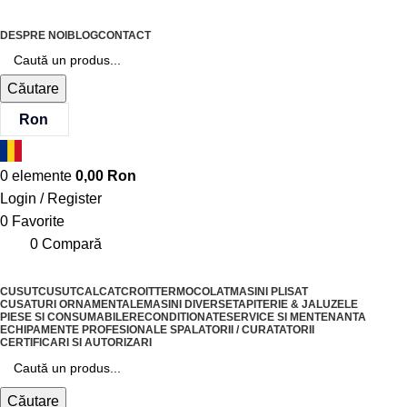
DESPRE NOI
BLOG
CONTACT
Căutare
Ron
0
elemente
0,00
Ron
Login / Register
0
Favorite
0
Compară
CUSUT
CUSUT
CALCAT
CROIT
TERMOCOLAT
MASINI PLISAT
CUSATURI ORNAMENTALE
MASINI DIVERSE
TAPITERIE & JALUZELE
PIESE SI CONSUMABILE
RECONDITIONATE
SERVICE SI MENTENANTA
ECHIPAMENTE PROFESIONALE SPALATORII / CURATATORII
CERTIFICARI SI AUTORIZARI
Căutare