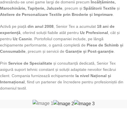
adresându-se unei game largi de domenii precum
Încălțăminte,
Marochinărie, Tapițerie, Jaluzele
, precum și
Spălătorii Textile
și
Ateliere de Personalizare Textile prin Broderie și Imprimare
.
Activă pe piață
din anul 2008
, Senior Tex a acumulat
18 ani de
experiență
, oferind soluții fiabile atât pentru
Uz Profesional
, cât și
pentru
Uz Casnic
. Portofoliul companiei include, pe lângă
echipamente performante, o gamă completă de
Piese de Schimb și
Consumabile
, precum și servicii de
Garanție și Post-garanție
.
Prin
Service de Specialitate
și consultanță dedicată, Senior Tex
asigură suport tehnic constant și soluții adaptate nevoilor fiecărui
client. Compania furnizează echipamente
la nivel Național și
Internațional
, fiind un partener de încredere pentru profesioniștii din
domeniul textil.