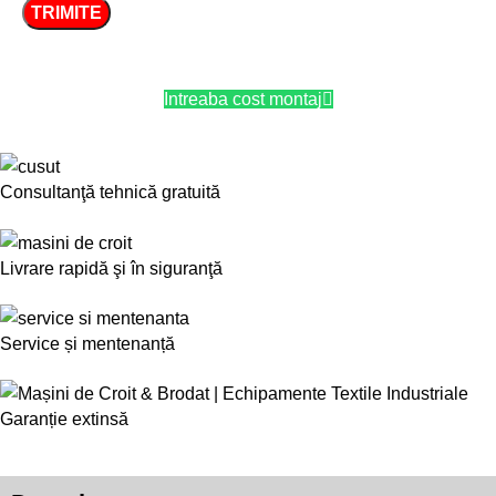
Intreaba cost montaj
Consultanţă tehnică gratuită
Livrare rapidă şi în siguranţă
Service și mentenanță
Garanție extinsă