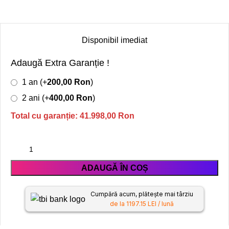
Disponibil imediat
Adaugă Extra Garanție !
1 an (+
200,00
Ron
)
2 ani (+
400,00
Ron
)
Total cu garanție:
41.998,00
Ron
ADAUGĂ ÎN COȘ
Cumpără acum, plătește mai târziu
de la 1197.15 LEI / lună