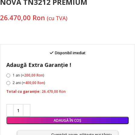
NOVA TN3212 PREMIUM
26.470,00
Ron
(cu TVA)
Disponibil imediat
Adaugă Extra Garanție !
1 an (+
200,00
Ron
)
2 ani (+
400,00
Ron
)
Total cu garanție:
26.470,00
Ron
ADAUGĂ ÎN COȘ
Cumpără acum, plătește mai târziu