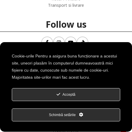
Transport si livrare
Follow us
Cookie-urile Pentru a asigura buna funcționare a acestui
Contact
site, uneori plasăm în computerul dumneavoastră mici
fișiere cu date, cunoscute sub numele de cookie-uri.
Majoritatea site-urilor mari fac acest lucru.
Splaiul Unirii, Nr 160, Sector 4, Bucuresti, Romania
Telefon: +40 0722 156 550
Email: office@seniortex.ro
Acceptă
Deschide cu Waze
Deschide cu Maps
Schimbă setările