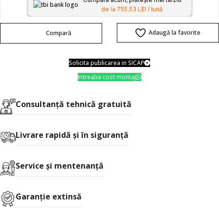
de la 755.53 LEI / lună
Adaugă la favorite
Compară
Solicita publicarea in SICAP
Intreaba cost montaj
Consultanţă tehnică gratuită
Livrare rapidă şi în siguranţă
Service și mentenanță
Garanție extinsă