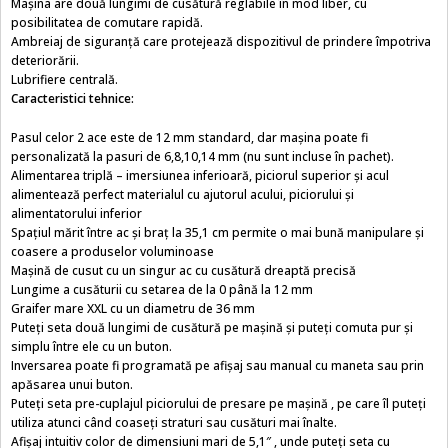
Mașina are două lungimi de cusătură reglabile în mod liber, cu
posibilitatea de comutare rapidă.
Ambreiaj de siguranță care protejează dispozitivul de prindere împotriva
deteriorării.
Lubrifiere centrală.
Caracteristici tehnice:
Pasul celor 2 ace este de 12 mm standard, dar mașina poate fi
personalizată la pasuri de 6,8,10,14 mm (nu sunt incluse în pachet).
Alimentarea triplă – imersiunea inferioară, piciorul superior și acul
alimentează perfect materialul cu ajutorul acului, piciorului și
alimentatorului inferior
Spațiul mărit între ac și braț la 35,1 cm permite o mai bună manipulare și
coasere a produselor voluminoase
Mașină de cusut cu un singur ac cu cusătură dreaptă precisă
Lungime a cusăturii cu setarea de la 0 până la 12 mm
Graifer mare XXL cu un diametru de 36 mm
Puteți seta două lungimi de cusătură pe mașină și puteți comuta pur și
simplu între ele cu un buton.
Inversarea poate fi programată pe afișaj sau manual cu maneta sau prin
apăsarea unui buton.
Puteți seta pre-cuplajul piciorului de presare pe mașină , pe care îl puteți
utiliza atunci când coaseți straturi sau cusături mai înalte.
Afișaj intuitiv color de dimensiuni mari de 5,1″ , unde puteți seta cu