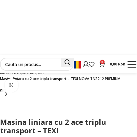
0
0,00
Ron
Prima pagină
Masini Industriale Noi
Cusut
Masini de cusut liniare
Masini cu triplu transport
Masina liniara cu 2 ace triplu transport – TEXI NOVA TN3212 PREMIUM
Faceți clic pentru a mări
Masina liniara cu 2 ace triplu
transport – TEXI