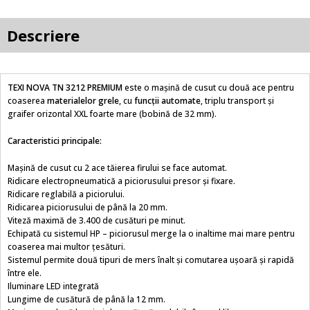
Descriere
TEXI NOVA TN 3212 PREMIUM
este o mașină de cusut cu două ace pentru
coaserea
materialelor grele
, cu
funcții automate
, triplu transport și
graifer orizontal XXL foarte mare (bobină de 32 mm).
Caracteristici principale:
Mașină de cusut cu 2 ace tăierea firului se face automat.
Ridicare electropneumatică a piciorusului presor și fixare.
Ridicare reglabilă a piciorului.
Ridicarea piciorusului de până la 20 mm.
Viteză maximă de 3.400 de cusături pe minut.
Echipată cu sistemul HP – piciorusul merge la o inaltime mai mare pentru
coaserea mai multor țesături.
Sistemul permite două tipuri de mers înalt și comutarea ușoară și rapidă
între ele.
Iluminare LED integrată
Lungime de cusătură de până la 12 mm.