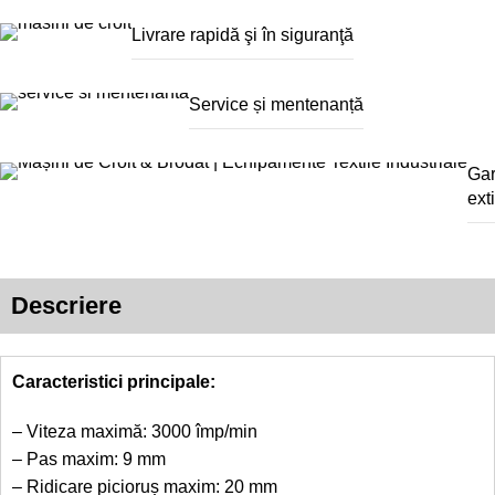
Livrare rapidă şi în siguranţă
Service și mentenanță
Gar
ext
Descriere
Caracteristici principale:
– Viteza maximă: 3000 împ/min
– Pas maxim: 9 mm
– Ridicare picioruș maxim: 20 mm