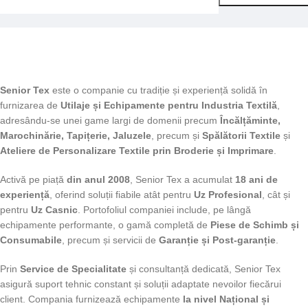
Senior Tex
este o companie cu tradiție și experiență solidă în
furnizarea de
Utilaje și Echipamente pentru Industria Textilă
,
adresându-se unei game largi de domenii precum
Încălțăminte,
Marochinărie, Tapițerie, Jaluzele
, precum și
Spălătorii Textile
și
Ateliere de Personalizare Textile prin Broderie și Imprimare
.
Activă pe piață
din anul 2008
, Senior Tex a acumulat
18 ani de
experiență
, oferind soluții fiabile atât pentru
Uz Profesional
, cât și
pentru
Uz Casnic
. Portofoliul companiei include, pe lângă
echipamente performante, o gamă completă de
Piese de Schimb și
Consumabile
, precum și servicii de
Garanție și Post-garanție
.
Prin
Service de Specialitate
și consultanță dedicată, Senior Tex
asigură suport tehnic constant și soluții adaptate nevoilor fiecărui
client. Compania furnizează echipamente
la nivel Național și