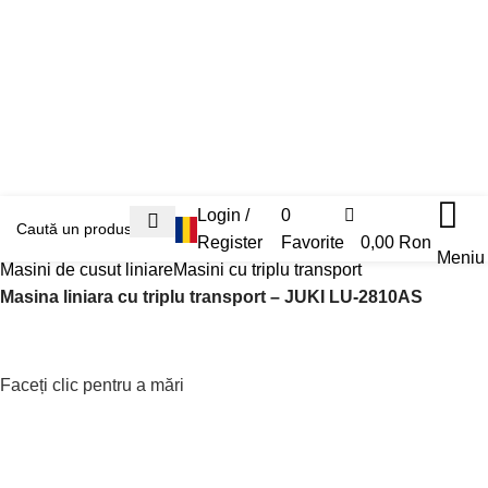
0
Login /
0
Prima pagină
Masini Industriale Noi
Register
Cusut
Favorite
0,00
Ron
Meniu
Masini de cusut liniare
Masini cu triplu transport
Masina liniara cu triplu transport – JUKI LU-2810AS
Faceți clic pentru a mări